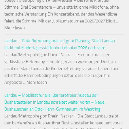
Speyer/Metropolregion Rhein-Neckar – Die reine Kraft der
Stimme: Drei Operntenöre – unverstärkt, ohne Mikrofone, ohne
technische Verstärkung Ein Konzertabend, der das Wesentliche
feiert: die Stimme. Mit der Jubiläumstournee 2026/2027 blickt ...
Mehr lesen
Landau – Gute Betreuung braucht gute Planung: Stadt Landau
blickt mit Kindertagesstättenbedarfsplan 2026 nach vorn
Landau/Metropolregion Rhein-Neckar – Familien brauchen
verlässliche Betreuung – heute genauso wie morgen. Deshalb
plant die Stadt Landau die Kinderbetreuung vorausschauend und
schafft die Rahmenbedingungen dafür, dass die Träger ihre
Angebote ... Mehr lesen
Landau – Mobilität für alle: Barrierefreier Ausbau der
Bushaltestellen in Landau schreitet weiter voran – Neue
Bushäuschen an Otto-Hahn-Gymnasium im Westring
Landau/Metropolregion Rhein-Neckar – Die Stadt Landau treibt
den barrierefreien Ausbau ihrer Bushaltestellen konsequent voran