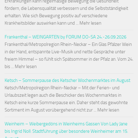
Erkrankungen kann regelmäßige Bewegung die Gesundheit
fördern, die Lebensqualität verbessern und die Selbstständigkeit
erhalten. Wie sich Bewegung positiv auf verschiedene
Krankheitsbilder auswirken kann und ... Mehr lesen
Frankenthal – WEINGARTEN by FORUM DO-SA 24.-26.09.2026
Frankenthal/Metropolregion Rhein-Neckar – Ein Glas Pfälzer Wein
in der Hand, entspannte Live-Musik und nette Gespräche unter
freiem Himmel – so fühlt sich Spätsommer in der Pfalz an. Vom 24.
bis ... Mehr lesen
Ketsch – Sommerpause des Ketscher Wochenmarktes im August
Ketsch/Metropolregion Rhein-Neckar – Mit der Ferien- und
Urlaubszeit legen auch die Beschicker des Wochenmarktes in
Ketsch eine kurze Sommerpause ein. Daher steht das gewohnte
Sortiment im August vorübergehend nicht zur ... Mehr lesen
Weinheim – Weibergedöns in Weinheims Gassen Von Lady Jane
bis Ingrid Noll: Stadtführung über besondere Weinheimer am 15.