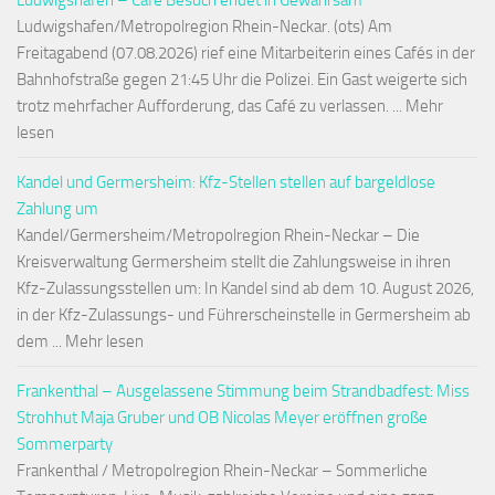
Ludwigshafen – Café Besuch endet in Gewahrsam
Ludwigshafen/Metropolregion Rhein-Neckar. (ots) Am
Freitagabend (07.08.2026) rief eine Mitarbeiterin eines Cafés in der
Bahnhofstraße gegen 21:45 Uhr die Polizei. Ein Gast weigerte sich
trotz mehrfacher Aufforderung, das Café zu verlassen. ... Mehr
lesen
Kandel und Germersheim: Kfz-Stellen stellen auf bargeldlose
Zahlung um
Kandel/Germersheim/Metropolregion Rhein-Neckar – Die
Kreisverwaltung Germersheim stellt die Zahlungsweise in ihren
Kfz-Zulassungsstellen um: In Kandel sind ab dem 10. August 2026,
in der Kfz-Zulassungs- und Führerscheinstelle in Germersheim ab
dem ... Mehr lesen
Frankenthal – Ausgelassene Stimmung beim Strandbadfest: Miss
Strohhut Maja Gruber und OB Nicolas Meyer eröffnen große
Sommerparty
Frankenthal / Metropolregion Rhein-Neckar – Sommerliche