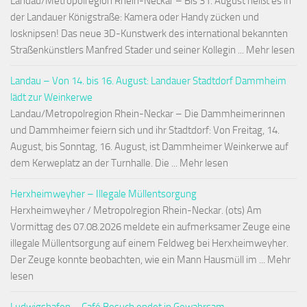
Landau/Metropolregion Rhein-Neckar – Bis 31. August heißt es in
der Landauer Königstraße: Kamera oder Handy zücken und
losknipsen! Das neue 3D-Kunstwerk des international bekannten
Straßenkünstlers Manfred Stader und seiner Kollegin ... Mehr lesen
Landau – Von 14. bis 16. August: Landauer Stadtdorf Dammheim
lädt zur Weinkerwe
Landau/Metropolregion Rhein-Neckar – Die Dammheimerinnen
und Dammheimer feiern sich und ihr Stadtdorf: Von Freitag, 14.
August, bis Sonntag, 16. August, ist Dammheimer Weinkerwe auf
dem Kerweplatz an der Turnhalle. Die ... Mehr lesen
Herxheimweyher – Illegale Müllentsorgung
Herxheimweyher / Metropolregion Rhein-Neckar. (ots) Am
Vormittag des 07.08.2026 meldete ein aufmerksamer Zeuge eine
illegale Müllentsorgung auf einem Feldweg bei Herxheimweyher.
Der Zeuge konnte beobachten, wie ein Mann Hausmüll im ... Mehr
lesen