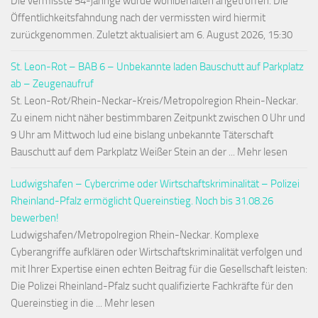
Die vermisste 54-jährige wurde wohlbehalten angetroffen. Die
Öffentlichkeitsfahndung nach der vermissten wird hiermit
zurückgenommen. Zuletzt aktualisiert am 6. August 2026, 15:30
St. Leon-Rot – BAB 6 – Unbekannte laden Bauschutt auf Parkplatz
ab – Zeugenaufruf
St. Leon-Rot/Rhein-Neckar-Kreis/Metropolregion Rhein-Neckar.
Zu einem nicht näher bestimmbaren Zeitpunkt zwischen 0 Uhr und
9 Uhr am Mittwoch lud eine bislang unbekannte Täterschaft
Bauschutt auf dem Parkplatz Weißer Stein an der ... Mehr lesen
Ludwigshafen – Cybercrime oder Wirtschaftskriminalität – Polizei
Rheinland-Pfalz ermöglicht Quereinstieg. Noch bis 31.08.26
bewerben!
Ludwigshafen/Metropolregion Rhein-Neckar. Komplexe
Cyberangriffe aufklären oder Wirtschaftskriminalität verfolgen und
mit Ihrer Expertise einen echten Beitrag für die Gesellschaft leisten:
Die Polizei Rheinland-Pfalz sucht qualifizierte Fachkräfte für den
Quereinstieg in die ... Mehr lesen