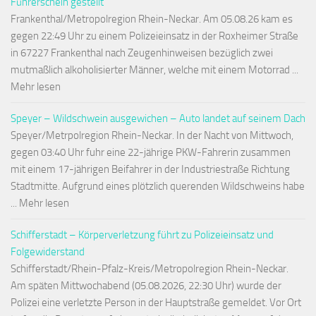
Führerschein gestellt
Frankenthal/Metropolregion Rhein-Neckar. Am 05.08.26 kam es
gegen 22:49 Uhr zu einem Polizeieinsatz in der Roxheimer Straße
in 67227 Frankenthal nach Zeugenhinweisen bezüglich zwei
mutmaßlich alkoholisierter Männer, welche mit einem Motorrad ...
Mehr lesen
Speyer – Wildschwein ausgewichen – Auto landet auf seinem Dach
Speyer/Metrpolregion Rhein-Neckar. In der Nacht von Mittwoch,
gegen 03:40 Uhr fuhr eine 22-jährige PKW-Fahrerin zusammen
mit einem 17-jährigen Beifahrer in der Industriestraße Richtung
Stadtmitte. Aufgrund eines plötzlich querenden Wildschweins habe
... Mehr lesen
Schifferstadt – Körperverletzung führt zu Polizeieinsatz und
Folgewiderstand
Schifferstadt/Rhein-Pfalz-Kreis/Metropolregion Rhein-Neckar.
Am späten Mittwochabend (05.08.2026, 22:30 Uhr) wurde der
Polizei eine verletzte Person in der Hauptstraße gemeldet. Vor Ort