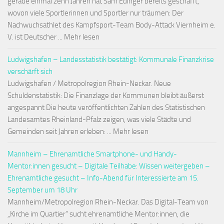
gerade einmal zehn Jahren hat Sam Edinger bereits geschafft,
wovon viele Sportlerinnen und Sportler nur träumen: Der
Nachwuchsathlet des Kampfsport-Team Body-Attack Viernheim e.
V. ist Deutscher ... Mehr lesen
Ludwigshafen – Landesstatistik bestätigt: Kommunale Finanzkrise
verschärft sich
Ludwigshafen / Metropolregion Rhein-Neckar. Neue
Schuldenstatistik: Die Finanzlage der Kommunen bleibt äußerst
angespannt Die heute veröffentlichten Zahlen des Statistischen
Landesamtes Rheinland-Pfalz zeigen, was viele Städte und
Gemeinden seit Jahren erleben: ... Mehr lesen
Mannheim – Ehrenamtliche Smartphone- und Handy-
Mentor:innen gesucht – Digitale Teilhabe: Wissen weitergeben –
Ehrenamtliche gesucht – Info-Abend für Interessierte am 15.
September um 18 Uhr
Mannheim/Metropolregion Rhein-Neckar. Das Digital-Team von
„Kirche im Quartier“ sucht ehrenamtliche Mentor:innen, die