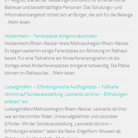
27. August, startet der diesjährige Grundkurs für ehrenamtliche
Betreuer und bevollmächtigte Personen. Das Schulungs- und
Informationsangebot richtet sich an Bürger, die sich für die Belange
... Mehr lesen
Hockenheim – Ferienpässe dringend abzuholen
Hockenheim/Rhein-Neckar-Kreis/Metropolregion Rhein-Neckar.
Es liegen weiterhin einige Ferienpässe zur Abholung im Rathaus
bereit. Für eine Teilnahme am Kinderferienprogramm ist die
Vorlage eines Kinderferienpasses dringend notwendig. Die Pässe
können im Rathaus bei ... Mehr lesen
Ludwigshafen – Erfindungsreiche Ausflugstipps – Faltkarte
stimmt auf Sonderausstellung „Leonardo da Vinci – Erfindungen
erleben“ ein
Ludwigshafen/Metropolregion Rhein-Neckar. Leonardo da Vinci
war ein berühmter Maler, Universalgelehrter und visionärer
Erfinder. Mit der Sonderausstellung „Leonardo da Vinci –
Erfindungen erleben“ laden die Reiss-Engelhorn-Museen ab