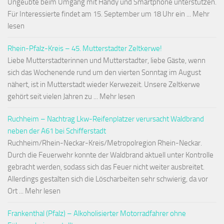
Ungeübte beim Umgang mit Handy und Smartphone unterstützen.
Für Interessierte findet am 15. September um 18 Uhr ein ... Mehr
lesen
Rhein-Pfalz-Kreis – 45. Mutterstadter Zeltkerwe!
Liebe Mutterstadterinnen und Mutterstadter, liebe Gäste, wenn
sich das Wochenende rund um den vierten Sonntag im August
nähert, ist in Mutterstadt wieder Kerwezeit. Unsere Zeltkerwe
gehört seit vielen Jahren zu ... Mehr lesen
Ruchheim – Nachtrag Lkw-Reifenplatzer verursacht Waldbrand
neben der A61 bei Schifferstadt
Ruchheim/Rhein-Neckar-Kreis/Metropolregion Rhein-Neckar.
Durch die Feuerwehr konnte der Waldbrand aktuell unter Kontrolle
gebracht werden, sodass sich das Feuer nicht weiter ausbreitet.
Allerdings gestalten sich die Löscharbeiten sehr schwierig, da vor
Ort ... Mehr lesen
Frankenthal (Pfalz) – Alkoholisierter Motorradfahrer ohne