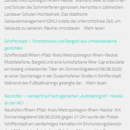
Landau/Metropolregion Rhein-Neckar. Während viele Schülerinnen
und Schüler die Sommerferien genossen, herrschte in zahlreichen
Landauer Schulen Hochbetrieb. Das städtische
Gebäudemanagement (GML) nutzte die unterrichtsfreie Zeit, um
Gebäude zu sanieren, Räume umzubauen ... Mehr lesen
Schifferstadt – Smartphones und Bargeld aus Umkleidekabine
gestohlen
Schifferstadt/Rhein-Pfalz-Kreis/Metropolregion Rhein-Neckar.
Mobiltelefone, Bargeld und eine türkisfarbene Nike-Cap erbeutete
ein bislang unbekannter Täter am Donnerstagabend (06.08.2026)
an einer Sportanlage in der Dudenhofener Straße in Schifferstadt.
Während des Fußballtrainings gelangte der ... Mehr lesen
Neuhofen – Verdacht auf betrügerischen „Autobahngold“-Handel
an der A61
Neuhofen/Rhein-Pfalz-Kreis/Metropolregion Rhein-Neckar. Am
Donnerstagabend (06.08.2026) gegen 21 Uhr wurde der Polizei
Schifferstadt ein verdächtiges Verhalten im Einmündungsbereich