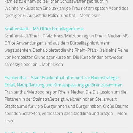
kam es zu einem polizeilichen Schusswaffengebrauch in
Weinheim-Sulzbach Eine 39-jährige Frau rief am späten Abend des
gestrigen 6. August die Polizei und bat ... Mehr lesen
Schifferstadt – MS Office Grundlagenkurse
Schifferstadt/Rhein-Pfalz-Kreis/Metropolregion Rhein-Neckar. MS
Office Anwendungen sind aus dem Büroalltag nicht mehr
wegzudenken. Deshalb bietet die vhs Rhein-Pfalz-Kreis eine Reihe
von kompakten Grundlagenkurse an. Die Kurse finden entweder
samstags oder an ... Mehr lesen
Frankenthal – Stadt Frankenthal informiert zur Baumstrategie:
Erhalt, Nachpflanzung und Klimaanpassung gehören zusammen
Frankenthal/Metropolregion Rhein-Neckar. Die Diskussion um die
Platanen in der Steinstraße zeigt, welchen hohen Stellenwert
Stadtbäume für viele Bürgerinnen und Bürger haben. Große Bäume
spenden Schat-ten, verbessern das Stadtklima und prägen ... Mehr
lesen