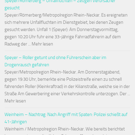
Speyer/Römerberg – Unfallfluchten – Zeugen Verursacher
gesucht
Speyer/Römerberg/Metropolregion Rhein-Neckar. Es ereigneten
sich mehrere Unfallfluchten im Dienstgebiet, bei denen Zeugen
gesucht werden. Unfall 1 (Speyer): Am Donnerstagvormittag,
gegen 10:20 Uhr fuhr eine 33-jährige Fahrradfahrerin auf dem
Radweg der ... Mehr lesen
Speyer – Roller getunt und ohne Führerschein aber im
Drogenrausch gefahren
Speyer/Metropolregion Rhein-Neckar. Am Donnerstagabend,
gegen 19:30 Uhr, bemerkte eine Polizeistreife einen zu schnell
fahrenden Roller (Kleinkraftrad) in der Kilianstraße, welche sie in der
Straße Am Gewerbering einer Verkehrskontrolle unterzogen. Der ...
Mehr lesen
Weinheim – Nachtrag: Nach Angriff mit Spaten: Polizei schießt auf
41-Jährigen
Weinheim / Metropolregion Rhein-Neckar. Wie bereits berichtet