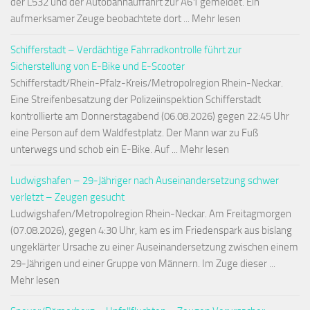
der L532 und der Autobahnauffahrt zur A61 gemeldet. Ein
aufmerksamer Zeuge beobachtete dort ... Mehr lesen
Schifferstadt – Verdächtige Fahrradkontrolle führt zur
Sicherstellung von E-Bike und E-Scooter
Schifferstadt/Rhein-Pfalz-Kreis/Metropolregion Rhein-Neckar.
Eine Streifenbesatzung der Polizeiinspektion Schifferstadt
kontrollierte am Donnerstagabend (06.08.2026) gegen 22:45 Uhr
eine Person auf dem Waldfestplatz. Der Mann war zu Fuß
unterwegs und schob ein E-Bike. Auf ... Mehr lesen
Ludwigshafen – 29-Jähriger nach Auseinandersetzung schwer
verletzt – Zeugen gesucht
Ludwigshafen/Metropolregion Rhein-Neckar. Am Freitagmorgen
(07.08.2026), gegen 4:30 Uhr, kam es im Friedenspark aus bislang
ungeklärter Ursache zu einer Auseinandersetzung zwischen einem
29-Jährigen und einer Gruppe von Männern. Im Zuge dieser ...
Mehr lesen