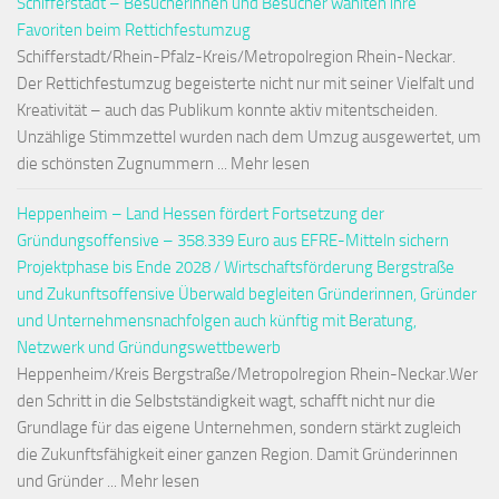
Schifferstadt – Besucherinnen und Besucher wählten ihre
Favoriten beim Rettichfestumzug
Schifferstadt/Rhein-Pfalz-Kreis/Metropolregion Rhein-Neckar.
Der Rettichfestumzug begeisterte nicht nur mit seiner Vielfalt und
Kreativität – auch das Publikum konnte aktiv mitentscheiden.
Unzählige Stimmzettel wurden nach dem Umzug ausgewertet, um
die schönsten Zugnummern ... Mehr lesen
Heppenheim – Land Hessen fördert Fortsetzung der
Gründungsoffensive – 358.339 Euro aus EFRE-Mitteln sichern
Projektphase bis Ende 2028 / Wirtschaftsförderung Bergstraße
und Zukunftsoffensive Überwald begleiten Gründerinnen, Gründer
und Unternehmensnachfolgen auch künftig mit Beratung,
Netzwerk und Gründungswettbewerb
Heppenheim/Kreis Bergstraße/Metropolregion Rhein-Neckar.Wer
den Schritt in die Selbstständigkeit wagt, schafft nicht nur die
Grundlage für das eigene Unternehmen, sondern stärkt zugleich
die Zukunftsfähigkeit einer ganzen Region. Damit Gründerinnen
und Gründer ... Mehr lesen