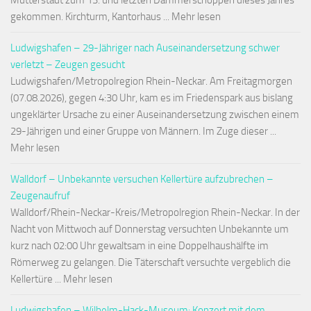
Mutterstadt zum 13. und letzten Dämmerschoppen dieses Jahres
gekommen. Kirchturm, Kantorhaus ... Mehr lesen
Ludwigshafen – 29-Jähriger nach Auseinandersetzung schwer
verletzt – Zeugen gesucht
Ludwigshafen/Metropolregion Rhein-Neckar. Am Freitagmorgen
(07.08.2026), gegen 4:30 Uhr, kam es im Friedenspark aus bislang
ungeklärter Ursache zu einer Auseinandersetzung zwischen einem
29-Jährigen und einer Gruppe von Männern. Im Zuge dieser ...
Mehr lesen
Walldorf – Unbekannte versuchen Kellertüre aufzubrechen –
Zeugenaufruf
Walldorf/Rhein-Neckar-Kreis/Metropolregion Rhein-Neckar. In der
Nacht von Mittwoch auf Donnerstag versuchten Unbekannte um
kurz nach 02:00 Uhr gewaltsam in eine Doppelhaushälfte im
Römerweg zu gelangen. Die Täterschaft versuchte vergeblich die
Kellertüre ... Mehr lesen
Ludwigshafen – Wilhelm-Hack-Museum: Konzert mit dem