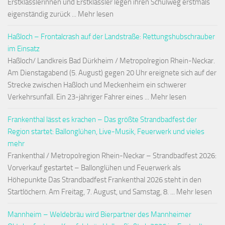
Erstklässlerinnen und Erstklässler legen ihren Schulweg erstmals
eigenständig zurück ... Mehr lesen
Haßloch – Frontalcrash auf der Landstraße: Rettungshubschrauber
im Einsatz
Haßloch/ Landkreis Bad Dürkheim / Metropolregion Rhein-Neckar.
Am Dienstagabend (5. August) gegen 20 Uhr ereignete sich auf der
Strecke zwischen Haßloch und Meckenheim ein schwerer
Verkehrsunfall. Ein 23-jähriger Fahrer eines ... Mehr lesen
Frankenthal lässt es krachen – Das größte Strandbadfest der
Region startet: Ballonglühen, Live-Musik, Feuerwerk und vieles
mehr
Frankenthal / Metropolregion Rhein-Neckar – Strandbadfest 2026:
Vorverkauf gestartet – Ballonglühen und Feuerwerk als
Höhepunkte Das Strandbadfest Frankenthal 2026 steht in den
Startlöchern. Am Freitag, 7. August, und Samstag, 8. ... Mehr lesen
Mannheim – Weldebräu wird Bierpartner des Mannheimer