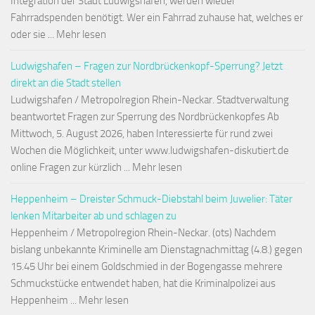
Integration der Stadt Ludwigshafen, werden wieder
Fahrradspenden benötigt. Wer ein Fahrrad zuhause hat, welches er
oder sie ... Mehr lesen
Ludwigshafen – Fragen zur Nordbrückenkopf-Sperrung? Jetzt
direkt an die Stadt stellen
Ludwigshafen / Metropolregion Rhein-Neckar. Stadtverwaltung
beantwortet Fragen zur Sperrung des Nordbrückenkopfes Ab
Mittwoch, 5. August 2026, haben Interessierte für rund zwei
Wochen die Möglichkeit, unter www.ludwigshafen-diskutiert.de
online Fragen zur kürzlich ... Mehr lesen
Heppenheim – Dreister Schmuck-Diebstahl beim Juwelier: Täter
lenken Mitarbeiter ab und schlagen zu
Heppenheim / Metropolregion Rhein-Neckar. (ots) Nachdem
bislang unbekannte Kriminelle am Dienstagnachmittag (4.8.) gegen
15.45 Uhr bei einem Goldschmied in der Bogengasse mehrere
Schmuckstücke entwendet haben, hat die Kriminalpolizei aus
Heppenheim ... Mehr lesen