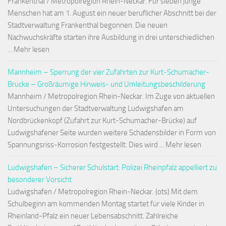
Frankenthal / Metropolregion Rhein-Neckar. Für sieben junge
Menschen hat am 1. August ein neuer beruflicher Abschnitt bei der
Stadtverwaltung Frankenthal begonnen. Die neuen
Nachwuchskräfte starten ihre Ausbildung in drei unterschiedlichen
... Mehr lesen
Mannheim – Sperrung der vier Zufahrten zur Kurt-Schumacher-
Brücke – Großräumige Hinweis- und Umleitungsbeschilderung
Mannheim / Metropolregion Rhein-Neckar. Im Zuge von aktuellen
Untersuchungen der Stadtverwaltung Ludwigshafen am
Nordbrückenkopf (Zufahrt zur Kurt-Schumacher-Brücke) auf
Ludwigshafener Seite wurden weitere Schadensbilder in Form von
Spannungsriss-Korrosion festgestellt. Dies wird ... Mehr lesen
Ludwigshafen – Sicherer Schulstart: Polizei Rheinpfalz appelliert zu
besonderer Vorsicht
Ludwigshafen / Metropolregion Rhein-Neckar. (ots) Mit dem
Schulbeginn am kommenden Montag startet für viele Kinder in
Rheinland-Pfalz ein neuer Lebensabschnitt. Zahlreiche