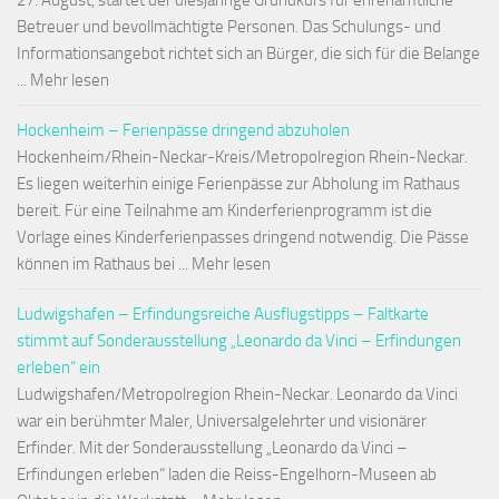
27. August, startet der diesjährige Grundkurs für ehrenamtliche
Betreuer und bevollmächtigte Personen. Das Schulungs- und
Informationsangebot richtet sich an Bürger, die sich für die Belange
... Mehr lesen
Hockenheim – Ferienpässe dringend abzuholen
Hockenheim/Rhein-Neckar-Kreis/Metropolregion Rhein-Neckar.
Es liegen weiterhin einige Ferienpässe zur Abholung im Rathaus
bereit. Für eine Teilnahme am Kinderferienprogramm ist die
Vorlage eines Kinderferienpasses dringend notwendig. Die Pässe
können im Rathaus bei ... Mehr lesen
Ludwigshafen – Erfindungsreiche Ausflugstipps – Faltkarte
stimmt auf Sonderausstellung „Leonardo da Vinci – Erfindungen
erleben“ ein
Ludwigshafen/Metropolregion Rhein-Neckar. Leonardo da Vinci
war ein berühmter Maler, Universalgelehrter und visionärer
Erfinder. Mit der Sonderausstellung „Leonardo da Vinci –
Erfindungen erleben“ laden die Reiss-Engelhorn-Museen ab