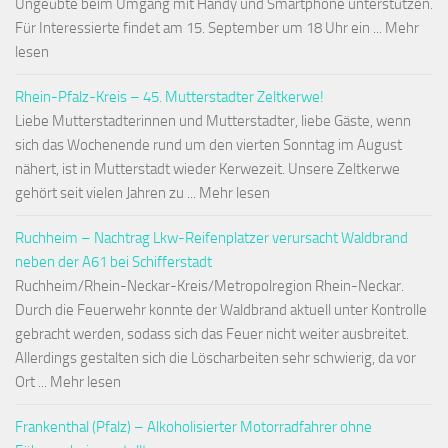
Ungeübte beim Umgang mit Handy und Smartphone unterstützen.
Für Interessierte findet am 15. September um 18 Uhr ein ... Mehr
lesen
Rhein-Pfalz-Kreis – 45. Mutterstadter Zeltkerwe!
Liebe Mutterstadterinnen und Mutterstadter, liebe Gäste, wenn
sich das Wochenende rund um den vierten Sonntag im August
nähert, ist in Mutterstadt wieder Kerwezeit. Unsere Zeltkerwe
gehört seit vielen Jahren zu ... Mehr lesen
Ruchheim – Nachtrag Lkw-Reifenplatzer verursacht Waldbrand
neben der A61 bei Schifferstadt
Ruchheim/Rhein-Neckar-Kreis/Metropolregion Rhein-Neckar.
Durch die Feuerwehr konnte der Waldbrand aktuell unter Kontrolle
gebracht werden, sodass sich das Feuer nicht weiter ausbreitet.
Allerdings gestalten sich die Löscharbeiten sehr schwierig, da vor
Ort ... Mehr lesen
Frankenthal (Pfalz) – Alkoholisierter Motorradfahrer ohne