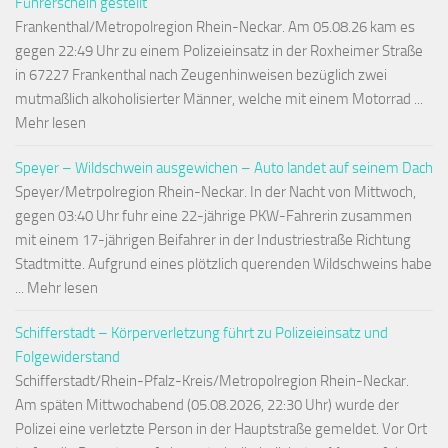
Führerschein gestellt
Frankenthal/Metropolregion Rhein-Neckar. Am 05.08.26 kam es
gegen 22:49 Uhr zu einem Polizeieinsatz in der Roxheimer Straße
in 67227 Frankenthal nach Zeugenhinweisen bezüglich zwei
mutmaßlich alkoholisierter Männer, welche mit einem Motorrad ...
Mehr lesen
Speyer – Wildschwein ausgewichen – Auto landet auf seinem Dach
Speyer/Metrpolregion Rhein-Neckar. In der Nacht von Mittwoch,
gegen 03:40 Uhr fuhr eine 22-jährige PKW-Fahrerin zusammen
mit einem 17-jährigen Beifahrer in der Industriestraße Richtung
Stadtmitte. Aufgrund eines plötzlich querenden Wildschweins habe
... Mehr lesen
Schifferstadt – Körperverletzung führt zu Polizeieinsatz und
Folgewiderstand
Schifferstadt/Rhein-Pfalz-Kreis/Metropolregion Rhein-Neckar.
Am späten Mittwochabend (05.08.2026, 22:30 Uhr) wurde der
Polizei eine verletzte Person in der Hauptstraße gemeldet. Vor Ort