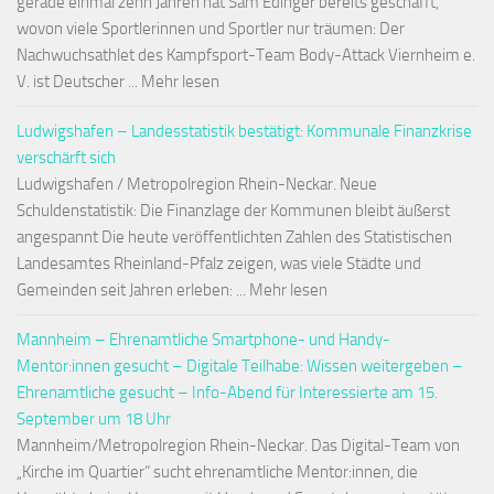
gerade einmal zehn Jahren hat Sam Edinger bereits geschafft,
wovon viele Sportlerinnen und Sportler nur träumen: Der
Nachwuchsathlet des Kampfsport-Team Body-Attack Viernheim e.
V. ist Deutscher ... Mehr lesen
Ludwigshafen – Landesstatistik bestätigt: Kommunale Finanzkrise
verschärft sich
Ludwigshafen / Metropolregion Rhein-Neckar. Neue
Schuldenstatistik: Die Finanzlage der Kommunen bleibt äußerst
angespannt Die heute veröffentlichten Zahlen des Statistischen
Landesamtes Rheinland-Pfalz zeigen, was viele Städte und
Gemeinden seit Jahren erleben: ... Mehr lesen
Mannheim – Ehrenamtliche Smartphone- und Handy-
Mentor:innen gesucht – Digitale Teilhabe: Wissen weitergeben –
Ehrenamtliche gesucht – Info-Abend für Interessierte am 15.
September um 18 Uhr
Mannheim/Metropolregion Rhein-Neckar. Das Digital-Team von
„Kirche im Quartier“ sucht ehrenamtliche Mentor:innen, die