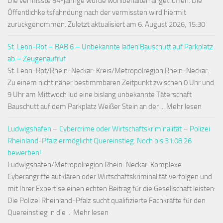
Die vermisste 54-jährige wurde wohlbehalten angetroffen. Die
Öffentlichkeitsfahndung nach der vermissten wird hiermit
zurückgenommen. Zuletzt aktualisiert am 6. August 2026, 15:30
St. Leon-Rot – BAB 6 – Unbekannte laden Bauschutt auf Parkplatz
ab – Zeugenaufruf
St. Leon-Rot/Rhein-Neckar-Kreis/Metropolregion Rhein-Neckar.
Zu einem nicht näher bestimmbaren Zeitpunkt zwischen 0 Uhr und
9 Uhr am Mittwoch lud eine bislang unbekannte Täterschaft
Bauschutt auf dem Parkplatz Weißer Stein an der ... Mehr lesen
Ludwigshafen – Cybercrime oder Wirtschaftskriminalität – Polizei
Rheinland-Pfalz ermöglicht Quereinstieg. Noch bis 31.08.26
bewerben!
Ludwigshafen/Metropolregion Rhein-Neckar. Komplexe
Cyberangriffe aufklären oder Wirtschaftskriminalität verfolgen und
mit Ihrer Expertise einen echten Beitrag für die Gesellschaft leisten:
Die Polizei Rheinland-Pfalz sucht qualifizierte Fachkräfte für den
Quereinstieg in die ... Mehr lesen