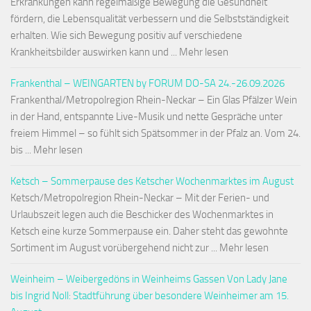
Erkrankungen kann regelmäßige Bewegung die Gesundheit
fördern, die Lebensqualität verbessern und die Selbstständigkeit
erhalten. Wie sich Bewegung positiv auf verschiedene
Krankheitsbilder auswirken kann und ... Mehr lesen
Frankenthal – WEINGARTEN by FORUM DO-SA 24.-26.09.2026
Frankenthal/Metropolregion Rhein-Neckar – Ein Glas Pfälzer Wein
in der Hand, entspannte Live-Musik und nette Gespräche unter
freiem Himmel – so fühlt sich Spätsommer in der Pfalz an. Vom 24.
bis ... Mehr lesen
Ketsch – Sommerpause des Ketscher Wochenmarktes im August
Ketsch/Metropolregion Rhein-Neckar – Mit der Ferien- und
Urlaubszeit legen auch die Beschicker des Wochenmarktes in
Ketsch eine kurze Sommerpause ein. Daher steht das gewohnte
Sortiment im August vorübergehend nicht zur ... Mehr lesen
Weinheim – Weibergedöns in Weinheims Gassen Von Lady Jane
bis Ingrid Noll: Stadtführung über besondere Weinheimer am 15.