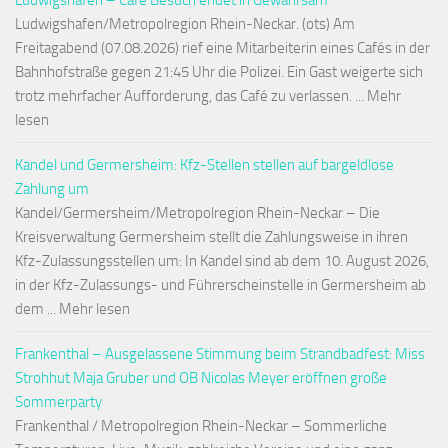
Ludwigshafen – Café Besuch endet in Gewahrsam
Ludwigshafen/Metropolregion Rhein-Neckar. (ots) Am
Freitagabend (07.08.2026) rief eine Mitarbeiterin eines Cafés in der
Bahnhofstraße gegen 21:45 Uhr die Polizei. Ein Gast weigerte sich
trotz mehrfacher Aufforderung, das Café zu verlassen. ... Mehr
lesen
Kandel und Germersheim: Kfz-Stellen stellen auf bargeldlose
Zahlung um
Kandel/Germersheim/Metropolregion Rhein-Neckar – Die
Kreisverwaltung Germersheim stellt die Zahlungsweise in ihren
Kfz-Zulassungsstellen um: In Kandel sind ab dem 10. August 2026,
in der Kfz-Zulassungs- und Führerscheinstelle in Germersheim ab
dem ... Mehr lesen
Frankenthal – Ausgelassene Stimmung beim Strandbadfest: Miss
Strohhut Maja Gruber und OB Nicolas Meyer eröffnen große
Sommerparty
Frankenthal / Metropolregion Rhein-Neckar – Sommerliche