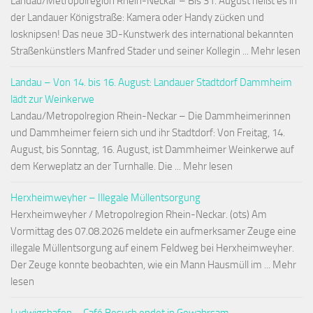
Landau/Metropolregion Rhein-Neckar – Bis 31. August heißt es in
der Landauer Königstraße: Kamera oder Handy zücken und
losknipsen! Das neue 3D-Kunstwerk des international bekannten
Straßenkünstlers Manfred Stader und seiner Kollegin ... Mehr lesen
Landau – Von 14. bis 16. August: Landauer Stadtdorf Dammheim
lädt zur Weinkerwe
Landau/Metropolregion Rhein-Neckar – Die Dammheimerinnen
und Dammheimer feiern sich und ihr Stadtdorf: Von Freitag, 14.
August, bis Sonntag, 16. August, ist Dammheimer Weinkerwe auf
dem Kerweplatz an der Turnhalle. Die ... Mehr lesen
Herxheimweyher – Illegale Müllentsorgung
Herxheimweyher / Metropolregion Rhein-Neckar. (ots) Am
Vormittag des 07.08.2026 meldete ein aufmerksamer Zeuge eine
illegale Müllentsorgung auf einem Feldweg bei Herxheimweyher.
Der Zeuge konnte beobachten, wie ein Mann Hausmüll im ... Mehr
lesen