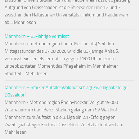
zwischen Universitätsklinikum und Feudenheim bzw. Vogelstang
Aufgrund von Gleisschäden ist die Strecke der Linien 2 und 7
zwischen den Haltestellen Universitätsklinikum und Feudenheim
ab ... Mehr lesen
Mannheim – 83-jährige vermisst
Mannheim / metropolregion Rhein-Neckar.(ots) Seit den
Mittagsstunden des 07.08.2026 wird die 83-jährige Anita S.
vermisst. Sie verließ vermutlich gegen 11:00 Uhr in einem
unbeobachteten Moment das Pflegeheim im Mannheimer
Stadtteil ... Mehr lesen
Mannheim – Starker Auftakt: Waldhof schlägt Zweitligaabsteiger
Düsseldorf
Mannheim / Metropolregion Rhein-Neckar. Vor gut 19.000
Zuschauern im Carl-Benz-Stadion gelang dem SV Waldhof
Mannheim zum Auftakt in die 3. Liga ein 2:1-Erfolg gegen
Zweitligaabsteiger Fortuna Düsseldorf. Zuletzt aktualisiert am ...
Mehr lesen