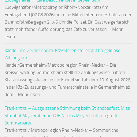
Ludwigshafen – Café Besuch endet in Gewahrsam
Ludwigshafen/Metropolregion Rhein-Neckar. (ots) Am
Freitagabend (07.08.2026) rief eine Mitarbeiterin eines Cafés in der
Bahnhofstraße gegen 21:45 Uhr die Polizei. Ein Gast weigerte sich
trotz mehrfacher Aufforderung, das Café zu verlassen. ... Mehr
lesen
Kandel und Germersheim: Kfz-Stellen stellen auf bargeldlose
Zahlung um
Kandel/Germersheim/Metropolregion Rhein-Neckar – Die
Kreisverwaltung Germersheim stellt die Zahlungsweise in ihren
Kfz-Zulassungsstellen um: In Kandel sind ab dem 10. August 2026,
in der Kfz-Zulassungs- und Führerscheinstelle in Germersheim ab
dem ... Mehr lesen
Frankenthal – Ausgelassene Stimmung beim Strandbadfest: Miss
Strohhut Maja Gruber und OB Nicolas Meyer eröffnen große
Sommerparty
Frankenthal / Metropolregion Rhein-Neckar – Sommerliche