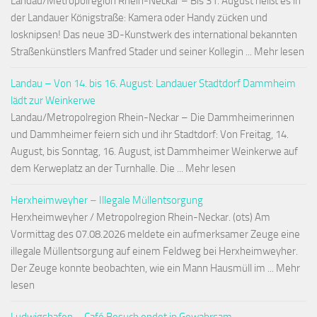
Landau/Metropolregion Rhein-Neckar – Bis 31. August heißt es in
der Landauer Königstraße: Kamera oder Handy zücken und
losknipsen! Das neue 3D-Kunstwerk des international bekannten
Straßenkünstlers Manfred Stader und seiner Kollegin ... Mehr lesen
Landau – Von 14. bis 16. August: Landauer Stadtdorf Dammheim
lädt zur Weinkerwe
Landau/Metropolregion Rhein-Neckar – Die Dammheimerinnen
und Dammheimer feiern sich und ihr Stadtdorf: Von Freitag, 14.
August, bis Sonntag, 16. August, ist Dammheimer Weinkerwe auf
dem Kerweplatz an der Turnhalle. Die ... Mehr lesen
Herxheimweyher – Illegale Müllentsorgung
Herxheimweyher / Metropolregion Rhein-Neckar. (ots) Am
Vormittag des 07.08.2026 meldete ein aufmerksamer Zeuge eine
illegale Müllentsorgung auf einem Feldweg bei Herxheimweyher.
Der Zeuge konnte beobachten, wie ein Mann Hausmüll im ... Mehr
lesen