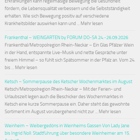
Erkrankungen kann regelmäßige Bewegung die Gesundheit
fördern, die Lebensqualität verbessern und die Selbstständigkeit
erhalten. Wie sich Bewegung positiv auf verschiedene
Krankheitsbilder auswirken kann und ... Mehr lesen
Frankenthal – WEINGARTEN by FORUM DO-SA 24.-26.09.2026
Frankenthal/Metropolregion Rhein-Neckar – Ein Glas Pfälzer Wein
in der Hand, entspannte Live-Musik und nette Gespräche unter
freiem Himmel – so fühlt sich Spätsommer in der Pfalz an. Vom 24.
bis ... Mehr lesen
Ketsch – Sommerpause des Ketscher Wochenmarktes im August
Ketsch/Metropolregion Rhein-Neckar – Mit der Ferien- und
Urlaubszeit legen auch die Beschicker des Wochenmarktes in
Ketsch eine kurze Sommerpause ein. Daher steht das gewohnte
Sortiment im August vorübergehend nicht zur ... Mehr lesen
Weinheim – Weibergedöns in Weinheims Gassen Von Lady Jane
bis Ingrid Noll: Stadtführung über besondere Weinheimer am 15.