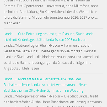
Speyer/Metropolregion Rhein-Neckar – Die reine Kraft der
Stimme: Drei Operntenöre – unverstärkt, ohne Mikrofone, ohne
technische Verstärkung Ein Konzertabend, der das Wesentliche
feiert: die Stimme. Mit der Jubiläumstournee 2026/2027 blickt ...
Mehr lesen
Landau – Gute Betreuung braucht gute Planung: Stadt Landau
blickt mit Kindertagesstättenbedarfsplan 2026 nach vorn
Landau/Metropolregion Rhein-Neckar – Familien brauchen
verlässliche Betreuung – heute genauso wie morgen. Deshalb
plant die Stadt Landau die Kinderbetreuung vorausschauend und
schafft die Rahmenbedingungen dafür, dass die Träger ihre
Angebote ... Mehr lesen
Landau – Mobilität für alle: Barrierefreier Ausbau der
Bushaltestellen in Landau schreitet weiter voran – Neue
Bushäuschen an Otto-Hahn-Gymnasium im Westring
Landau/Metropolregion Rhein-Neckar – Die Stadt Landau treibt
den barrierefreien Ausbau ihrer Bushaltestellen konsequent voran