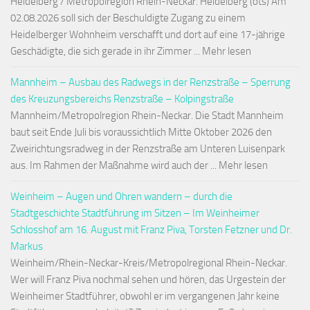
Heidelberg / Metropolregion Rhein-Neckar. Heidelberg (ots) Am
02.08.2026 soll sich der Beschuldigte Zugang zu einem
Heidelberger Wohnheim verschafft und dort auf eine 17-jährige
Geschädigte, die sich gerade in ihr Zimmer ... Mehr lesen
Mannheim – Ausbau des Radwegs in der Renzstraße – Sperrung
des Kreuzungsbereichs Renzstraße – Kolpingstraße
Mannheim/Metropolregion Rhein-Neckar. Die Stadt Mannheim
baut seit Ende Juli bis voraussichtlich Mitte Oktober 2026 den
Zweirichtungsradweg in der Renzstraße am Unteren Luisenpark
aus. Im Rahmen der Maßnahme wird auch der ... Mehr lesen
Weinheim – Augen und Ohren wandern – durch die
Stadtgeschichte Stadtführung im Sitzen – Im Weinheimer
Schlosshof am 16. August mit Franz Piva, Torsten Fetzner und Dr.
Markus
Weinheim/Rhein-Neckar-Kreis/Metropolregional Rhein-Neckar.
Wer will Franz Piva nochmal sehen und hören, das Urgestein der
Weinheimer Stadtführer, obwohl er im vergangenen Jahr keine