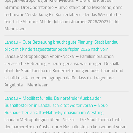
Speyer/Metropolregion Rhein-Neckar – Die reine Kraft der
Stimme: Drei Operntenöre – unverstärkt, ohne Mikrofone, ohne
technische Verstärkung Ein Konzertabend, der das Wesentliche
feiert: die Stimme. Mit der Jubiläumstournee 2026/2027 blickt ...
Mehr lesen
Landau – Gute Betreuung braucht gute Planung: Stadt Landau
blickt mit Kindertagesstättenbedarfsplan 2026 nach vorn
Landau/Metropolregion Rhein-Neckar – Familien brauchen
verlässliche Betreuung – heute genauso wie morgen. Deshalb
plant die Stadt Landau die Kinderbetreuung vorausschauend und
schafft die Rahmenbedingungen dafür, dass die Träger ihre
Angebote ... Mehr lesen
Landau – Mobilität für alle: Barrierefreier Ausbau der
Bushaltestellen in Landau schreitet weiter voran – Neue
Bushäuschen an Otto-Hahn-Gymnasium im Westring
Landau/Metropolregion Rhein-Neckar – Die Stadt Landau treibt
den barrierefreien Ausbau ihrer Bushaltestellen konsequent voran