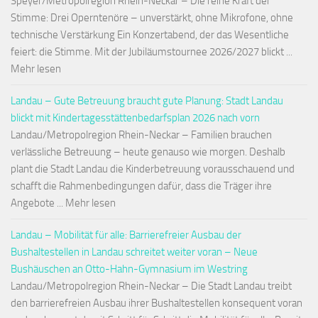
Speyer/Metropolregion Rhein-Neckar – Die reine Kraft der
Stimme: Drei Operntenöre – unverstärkt, ohne Mikrofone, ohne
technische Verstärkung Ein Konzertabend, der das Wesentliche
feiert: die Stimme. Mit der Jubiläumstournee 2026/2027 blickt ...
Mehr lesen
Landau – Gute Betreuung braucht gute Planung: Stadt Landau
blickt mit Kindertagesstättenbedarfsplan 2026 nach vorn
Landau/Metropolregion Rhein-Neckar – Familien brauchen
verlässliche Betreuung – heute genauso wie morgen. Deshalb
plant die Stadt Landau die Kinderbetreuung vorausschauend und
schafft die Rahmenbedingungen dafür, dass die Träger ihre
Angebote ... Mehr lesen
Landau – Mobilität für alle: Barrierefreier Ausbau der
Bushaltestellen in Landau schreitet weiter voran – Neue
Bushäuschen an Otto-Hahn-Gymnasium im Westring
Landau/Metropolregion Rhein-Neckar – Die Stadt Landau treibt
den barrierefreien Ausbau ihrer Bushaltestellen konsequent voran