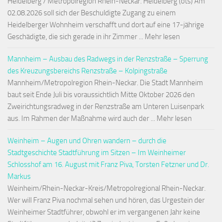
Heidelberg / Metropolregion Rhein-Neckar. Heidelberg (ots) Am
02.08.2026 soll sich der Beschuldigte Zugang zu einem
Heidelberger Wohnheim verschafft und dort auf eine 17-jährige
Geschädigte, die sich gerade in ihr Zimmer ... Mehr lesen
Mannheim – Ausbau des Radwegs in der Renzstraße – Sperrung
des Kreuzungsbereichs Renzstraße – Kolpingstraße
Mannheim/Metropolregion Rhein-Neckar. Die Stadt Mannheim
baut seit Ende Juli bis voraussichtlich Mitte Oktober 2026 den
Zweirichtungsradweg in der Renzstraße am Unteren Luisenpark
aus. Im Rahmen der Maßnahme wird auch der ... Mehr lesen
Weinheim – Augen und Ohren wandern – durch die
Stadtgeschichte Stadtführung im Sitzen – Im Weinheimer
Schlosshof am 16. August mit Franz Piva, Torsten Fetzner und Dr.
Markus
Weinheim/Rhein-Neckar-Kreis/Metropolregional Rhein-Neckar.
Wer will Franz Piva nochmal sehen und hören, das Urgestein der
Weinheimer Stadtführer, obwohl er im vergangenen Jahr keine