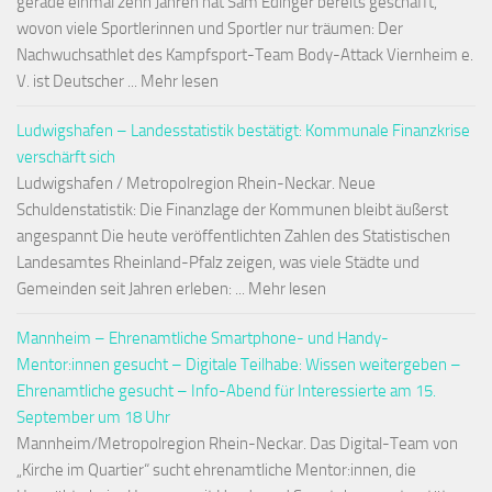
gerade einmal zehn Jahren hat Sam Edinger bereits geschafft,
wovon viele Sportlerinnen und Sportler nur träumen: Der
Nachwuchsathlet des Kampfsport-Team Body-Attack Viernheim e.
V. ist Deutscher ... Mehr lesen
Ludwigshafen – Landesstatistik bestätigt: Kommunale Finanzkrise
verschärft sich
Ludwigshafen / Metropolregion Rhein-Neckar. Neue
Schuldenstatistik: Die Finanzlage der Kommunen bleibt äußerst
angespannt Die heute veröffentlichten Zahlen des Statistischen
Landesamtes Rheinland-Pfalz zeigen, was viele Städte und
Gemeinden seit Jahren erleben: ... Mehr lesen
Mannheim – Ehrenamtliche Smartphone- und Handy-
Mentor:innen gesucht – Digitale Teilhabe: Wissen weitergeben –
Ehrenamtliche gesucht – Info-Abend für Interessierte am 15.
September um 18 Uhr
Mannheim/Metropolregion Rhein-Neckar. Das Digital-Team von
„Kirche im Quartier“ sucht ehrenamtliche Mentor:innen, die