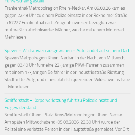
Führerschein gestellt
Frankenthal/Metropolregion Rhein-Neckar. Am 05.08.26 kam es
gegen 22:49 Uhr zu einem Polizeieinsatz in der Roxheimer Straße
in 67227 Frankenthal nach Zeugenhinweisen bezüglich zwei
mutmaßlich alkoholisierter Männer, welche mit einem Motorrad ...
Mehr lesen
Speyer – Wildschwein ausgewichen – Auto landet auf seinem Dach
Speyer/Metrpolregion Rhein-Neckar. In der Nacht von Mittwoch,
gegen 03:40 Uhr fuhr eine 22-jährige PKW-Fahrerin zusammen
mit einem 17-jährigen Beifahrer in der Industriestraße Richtung
Stadtmitte. Aufgrund eines plötzlich querenden Wildschweins habe
... Mehr lesen
Schifferstadt – Körperverletzung führt zu Polizeieinsatz und
Folgewiderstand
Schifferstadt/Rhein-Pfalz-Kreis/Metropolregion Rhein-Neckar.
Am späten Mittwochabend (05.08.2026, 22:30 Uhr) wurde der
Polizei eine verletzte Person in der Hauptstraße gemeldet. Vor Ort