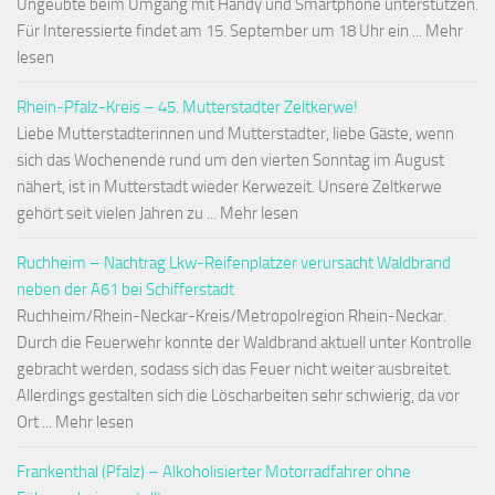
Ungeübte beim Umgang mit Handy und Smartphone unterstützen.
Für Interessierte findet am 15. September um 18 Uhr ein ... Mehr
lesen
Rhein-Pfalz-Kreis – 45. Mutterstadter Zeltkerwe!
Liebe Mutterstadterinnen und Mutterstadter, liebe Gäste, wenn
sich das Wochenende rund um den vierten Sonntag im August
nähert, ist in Mutterstadt wieder Kerwezeit. Unsere Zeltkerwe
gehört seit vielen Jahren zu ... Mehr lesen
Ruchheim – Nachtrag Lkw-Reifenplatzer verursacht Waldbrand
neben der A61 bei Schifferstadt
Ruchheim/Rhein-Neckar-Kreis/Metropolregion Rhein-Neckar.
Durch die Feuerwehr konnte der Waldbrand aktuell unter Kontrolle
gebracht werden, sodass sich das Feuer nicht weiter ausbreitet.
Allerdings gestalten sich die Löscharbeiten sehr schwierig, da vor
Ort ... Mehr lesen
Frankenthal (Pfalz) – Alkoholisierter Motorradfahrer ohne