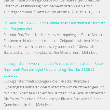
Die vermisste 54-jährige wurde wohlbehalten angetroffen. Die
Öffentlichkeitsfahndung nach der vermissten wird hiermit
zurückgenommen. Zuletzt aktualisiert am 6. August 2026, 15:30
St. Leon-Rot – BAB 6 – Unbekannte laden Bauschutt auf Parkplatz
ab – Zeugenaufruf
St. Leon-Rot/Rhein-Neckar-Kreis/Metropolregion Rhein-Neckar.
Zu einem nicht näher bestimmbaren Zeitpunkt zwischen 0 Uhr und
9 Uhr am Mittwoch lud eine bislang unbekannte Täterschaft
Bauschutt auf dem Parkplatz Weißer Stein an der ... Mehr lesen
Ludwigshafen – Cybercrime oder Wirtschaftskriminalität – Polizei
Rheinland-Pfalz ermöglicht Quereinstieg. Noch bis 31.08.26
bewerben!
Ludwigshafen/Metropolregion Rhein-Neckar. Komplexe
Cyberangriffe aufklären oder Wirtschaftskriminalität verfolgen und
mit Ihrer Expertise einen echten Beitrag für die Gesellschaft leisten:
Die Polizei Rheinland-Pfalz sucht qualifizierte Fachkräfte für den
Quereinstieg in die ... Mehr lesen