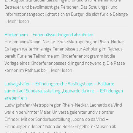
27. August, startet der diesjährige Grundkurs für ehrenamtliche
Betreuer und bevollmächtigte Personen. Das Schulungs- und
Informationsangebot richtet sich an Bürger, die sich für die Belange
... Mehr lesen
Hockenheim – Ferienpässe dringend abzuholen
Hockenheim/Rhein-Neckar-Kreis/Metropolregion Rhein-Neckar.
Es liegen weiterhin einige Ferienpässe zur Abholung im Rathaus
bereit. Für eine Teilnahme am Kinderferienprogramm ist die
Vorlage eines Kinderferienpasses dringend notwendig. Die Pässe
können im Rathaus bei ... Mehr lesen
Ludwigshafen – Erfindungsreiche Ausflugstipps – Faltkarte
stimmt auf Sonderausstellung „Leonardo da Vinci – Erfindungen
erleben“ ein
Ludwigshafen/Metropolregion Rhein-Neckar. Leonardo da Vinci
war ein berühmter Maler, Universalgelehrter und visionärer
Erfinder. Mit der Sonderausstellung „Leonardo da Vinci –
Erfindungen erleben“ laden die Reiss-Engelhorn-Museen ab