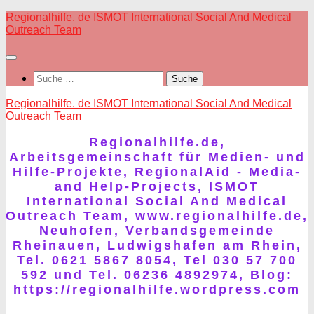
Skip
Regionalhilfe. de ISMOT International Social And Medical
to
Outreach Team
content
Suche
nach:
Regionalhilfe. de ISMOT International Social And Medical
Outreach Team
Regionalhilfe.de,
Arbeitsgemeinschaft für Medien- und
Hilfe-Projekte, RegionalAid - Media-
and Help-Projects, ISMOT
International Social And Medical
Outreach Team, www.regionalhilfe.de,
Neuhofen, Verbandsgemeinde
Rheinauen, Ludwigshafen am Rhein,
Tel. 0621 5867 8054, Tel 030 57 700
592 und Tel. 06236 4892974, Blog:
https://regionalhilfe.wordpress.com