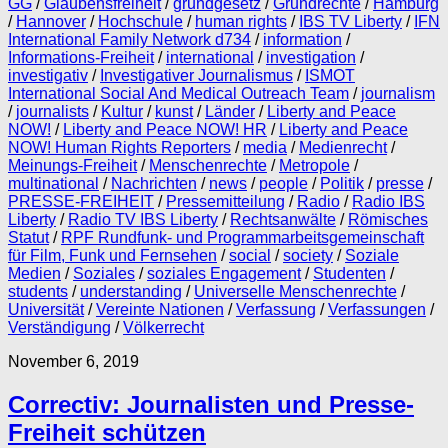
GG
/
Glaubensfreiheit
/
grundgesetz
/
Grundrechte
/
Hamburg
/
Hannover
/
Hochschule
/
human rights
/
IBS TV Liberty
/
IFN
International Family Network d734
/
information
/
Informations-Freiheit
/
international
/
investigation
/
investigativ
/
Investigativer Journalismus
/
ISMOT
International Social And Medical Outreach Team
/
journalism
/
journalists
/
Kultur
/
kunst
/
Länder
/
Liberty and Peace
NOW!
/
Liberty and Peace NOW! HR
/
Liberty and Peace
NOW! Human Rights Reporters
/
media
/
Medienrecht
/
Meinungs-Freiheit
/
Menschenrechte
/
Metropole
/
multinational
/
Nachrichten
/
news
/
people
/
Politik
/
presse
/
PRESSE-FREIHEIT
/
Pressemitteilung
/
Radio
/
Radio IBS
Liberty
/
Radio TV IBS Liberty
/
Rechtsanwälte
/
Römisches
Statut
/
RPF Rundfunk- und Programmarbeitsgemeinschaft
für Film, Funk und Fernsehen
/
social
/
society
/
Soziale
Medien
/
Soziales
/
soziales Engagement
/
Studenten
/
students
/
understanding
/
Universelle Menschenrechte
/
Universität
/
Vereinte Nationen
/
Verfassung
/
Verfassungen
/
Verständigung
/
Völkerrecht
November 6, 2019
Correctiv: Journalisten und Presse-
Freiheit schützen