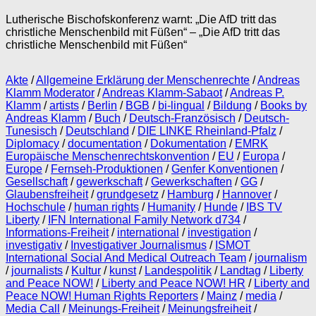
Lutherische Bischofskonferenz warnt: „Die AfD tritt das
christliche Menschenbild mit Füßen“ – „Die AfD tritt das
christliche Menschenbild mit Füßen“
Akte
/
Allgemeine Erklärung der Menschenrechte
/
Andreas
Klamm Moderator
/
Andreas Klamm-Sabaot
/
Andreas P.
Klamm
/
artists
/
Berlin
/
BGB
/
bi-lingual
/
Bildung
/
Books by
Andreas Klamm
/
Buch
/
Deutsch-Französisch
/
Deutsch-
Tunesisch
/
Deutschland
/
DIE LINKE Rheinland-Pfalz
/
Diplomacy
/
documentation
/
Dokumentation
/
EMRK
Europäische Menschenrechtskonvention
/
EU
/
Europa
/
Europe
/
Fernseh-Produktionen
/
Genfer Konventionen
/
Gesellschaft
/
gewerkschaft
/
Gewerkschaften
/
GG
/
Glaubensfreiheit
/
grundgesetz
/
Hamburg
/
Hannover
/
Hochschule
/
human rights
/
Humanity
/
Hunde
/
IBS TV
Liberty
/
IFN International Family Network d734
/
Informations-Freiheit
/
international
/
investigation
/
investigativ
/
Investigativer Journalismus
/
ISMOT
International Social And Medical Outreach Team
/
journalism
/
journalists
/
Kultur
/
kunst
/
Landespolitik
/
Landtag
/
Liberty
and Peace NOW!
/
Liberty and Peace NOW! HR
/
Liberty and
Peace NOW! Human Rights Reporters
/
Mainz
/
media
/
Media Call
/
Meinungs-Freiheit
/
Meinungsfreiheit
/