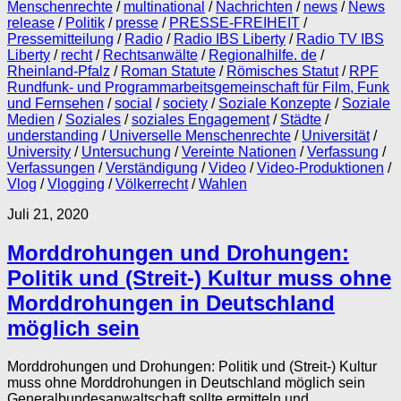
Menschenrechte
/
multinational
/
Nachrichten
/
news
/
News
release
/
Politik
/
presse
/
PRESSE-FREIHEIT
/
Pressemitteilung
/
Radio
/
Radio IBS Liberty
/
Radio TV IBS
Liberty
/
recht
/
Rechtsanwälte
/
Regionalhilfe. de
/
Rheinland-Pfalz
/
Roman Statute
/
Römisches Statut
/
RPF
Rundfunk- und Programmarbeitsgemeinschaft für Film, Funk
und Fernsehen
/
social
/
society
/
Soziale Konzepte
/
Soziale
Medien
/
Soziales
/
soziales Engagement
/
Städte
/
understanding
/
Universelle Menschenrechte
/
Universität
/
University
/
Untersuchung
/
Vereinte Nationen
/
Verfassung
/
Verfassungen
/
Verständigung
/
Video
/
Video-Produktionen
/
Vlog
/
Vlogging
/
Völkerrecht
/
Wahlen
Juli 21, 2020
Morddrohungen und Drohungen:
Politik und (Streit-) Kultur muss ohne
Morddrohungen in Deutschland
möglich sein
Morddrohungen und Drohungen: Politik und (Streit-) Kultur
muss ohne Morddrohungen in Deutschland möglich sein
Generalbundesanwaltschaft sollte ermitteln und