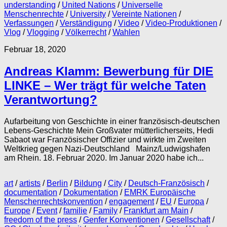
understanding
/
United Nations
/
Universelle
Menschenrechte
/
University
/
Vereinte Nationen
/
Verfassungen
/
Verständigung
/
Video
/
Video-Produktionen
/
Vlog
/
Vlogging
/
Völkerrecht
/
Wahlen
Februar 18, 2020
Andreas Klamm: Bewerbung für DIE
LINKE – Wer trägt für welche Taten
Verantwortung?
Aufarbeitung von Geschichte in einer französisch-deutschen
Lebens-Geschichte Mein Großvater mütterlicherseits, Hedi
Sabaot war Französischer Offizier und wirkte im Zweiten
Weltkrieg gegen Nazi-Deutschland Mainz/Ludwigshafen
am Rhein. 18. Februar 2020. Im Januar 2020 habe ich...
art
/
artists
/
Berlin
/
Bildung
/
City
/
Deutsch-Französisch
/
documentation
/
Dokumentation
/
EMRK Europäische
Menschenrechtskonvention
/
engagement
/
EU
/
Europa
/
Europe
/
Event
/
familie
/
Family
/
Frankfurt am Main
/
freedom of the press
/
Genfer Konventionen
/
Gesellschaft
/