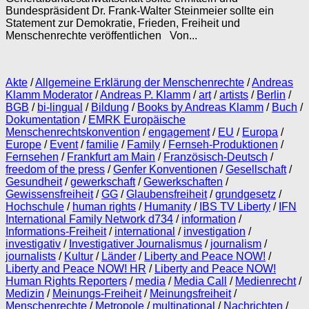
Bundespräsident Dr. Frank-Walter Steinmeier sollte ein
Statement zur Demokratie, Frieden, Freiheit und
Menschenrechte veröffentlichen Von...
Akte
/
Allgemeine Erklärung der Menschenrechte
/
Andreas
Klamm Moderator
/
Andreas P. Klamm
/
art
/
artists
/
Berlin
/
BGB
/
bi-lingual
/
Bildung
/
Books by Andreas Klamm
/
Buch
/
Dokumentation
/
EMRK Europäische
Menschenrechtskonvention
/
engagement
/
EU
/
Europa
/
Europe
/
Event
/
familie
/
Family
/
Fernseh-Produktionen
/
Fernsehen
/
Frankfurt am Main
/
Französisch-Deutsch
/
freedom of the press
/
Genfer Konventionen
/
Gesellschaft
/
Gesundheit
/
gewerkschaft
/
Gewerkschaften
/
Gewissensfreiheit
/
GG
/
Glaubensfreiheit
/
grundgesetz
/
Hochschule
/
human rights
/
Humanity
/
IBS TV Liberty
/
IFN
International Family Network d734
/
information
/
Informations-Freiheit
/
international
/
investigation
/
investigativ
/
Investigativer Journalismus
/
journalism
/
journalists
/
Kultur
/
Länder
/
Liberty and Peace NOW!
/
Liberty and Peace NOW! HR
/
Liberty and Peace NOW!
Human Rights Reporters
/
media
/
Media Call
/
Medienrecht
/
Medizin
/
Meinungs-Freiheit
/
Meinungsfreiheit
/
Menschenrechte
/
Metropole
/
multinational
/
Nachrichten
/