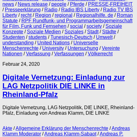
news
/
News release
/
people
/
Pferde
/
PRESSE-FREIHEIT
/
Presseerklärung
/
Radio
/
Radio IBS Liberty
/
Radio TV IBS
Liberty
/
recht
/
Region
/
regional
/
Regionalhilfe. de
/
Roman
Statute
/
RPF Rundfunk- und Programmarbeitsgemeinschaft
für Film, Funk und Fernsehen
/
social
/
society
/
Soziale
Konzepte
/
Soziale Medien
/
Soziales
/
Stadt
/
Städte
/
Studenten
/
students
/
Tunesisch-Deutsch
/
Umwelt
/
understanding
/
United Nations
/
Universelle
Menschenrechte
/
University
/
Untersuchung
/
Vereinte
Nationen
/
Verfassung
/
Verfassungen
/
Völkerrecht
Februar 24, 2020
Digitale Vernetzung: Einladung zur
LAG Netzpolitik DIE LINKE in
Rheinland-Pfalz
Digitale Vernetzung, LAG Netzpolitik, DIE LINKE, Rheinland-
Pfalz, Einladung von Andreas Klamm, DIE LINKE
Akte
/
Allgemeine Erklärung der Menschenrechte
/
Andreas
Klamm Moderator
/
Andreas Klamm-Sabaot
/
Andreas P.