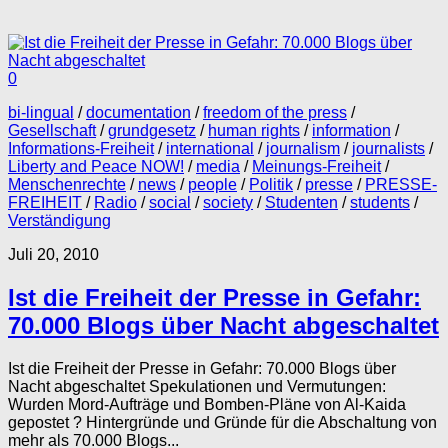
0
bi-lingual
/
documentation
/
freedom of the press
/
Gesellschaft
/
grundgesetz
/
human rights
/
information
/
Informations-Freiheit
/
international
/
journalism
/
journalists
/
Liberty and Peace NOW!
/
media
/
Meinungs-Freiheit
/
Menschenrechte
/
news
/
people
/
Politik
/
presse
/
PRESSE-
FREIHEIT
/
Radio
/
social
/
society
/
Studenten
/
students
/
Verständigung
Juli 20, 2010
Ist die Freiheit der Presse in Gefahr:
70.000 Blogs über Nacht abgeschaltet
Ist die Freiheit der Presse in Gefahr: 70.000 Blogs über
Nacht abgeschaltet Spekulationen und Vermutungen:
Wurden Mord-Aufträge und Bomben-Pläne von Al-Kaida
gepostet ? Hintergründe und Gründe für die Abschaltung von
mehr als 70.000 Blogs...