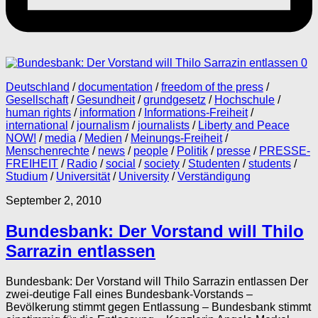
0
Deutschland
/
documentation
/
freedom of the press
/
Gesellschaft
/
Gesundheit
/
grundgesetz
/
Hochschule
/
human rights
/
information
/
Informations-Freiheit
/
international
/
journalism
/
journalists
/
Liberty and Peace
NOW!
/
media
/
Medien
/
Meinungs-Freiheit
/
Menschenrechte
/
news
/
people
/
Politik
/
presse
/
PRESSE-
FREIHEIT
/
Radio
/
social
/
society
/
Studenten
/
students
/
Studium
/
Universität
/
University
/
Verständigung
September 2, 2010
Bundesbank: Der Vorstand will Thilo
Sarrazin entlassen
Bundesbank: Der Vorstand will Thilo Sarrazin entlassen Der
zwei-deutige Fall eines Bundesbank-Vorstands –
Bevölkerung stimmt gegen Entlassung – Bundesbank stimmt