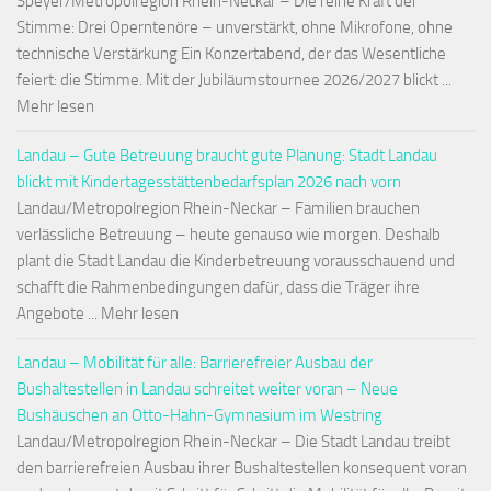
Speyer/Metropolregion Rhein-Neckar – Die reine Kraft der
Stimme: Drei Operntenöre – unverstärkt, ohne Mikrofone, ohne
technische Verstärkung Ein Konzertabend, der das Wesentliche
feiert: die Stimme. Mit der Jubiläumstournee 2026/2027 blickt ...
Mehr lesen
Landau – Gute Betreuung braucht gute Planung: Stadt Landau
blickt mit Kindertagesstättenbedarfsplan 2026 nach vorn
Landau/Metropolregion Rhein-Neckar – Familien brauchen
verlässliche Betreuung – heute genauso wie morgen. Deshalb
plant die Stadt Landau die Kinderbetreuung vorausschauend und
schafft die Rahmenbedingungen dafür, dass die Träger ihre
Angebote ... Mehr lesen
Landau – Mobilität für alle: Barrierefreier Ausbau der
Bushaltestellen in Landau schreitet weiter voran – Neue
Bushäuschen an Otto-Hahn-Gymnasium im Westring
Landau/Metropolregion Rhein-Neckar – Die Stadt Landau treibt
den barrierefreien Ausbau ihrer Bushaltestellen konsequent voran