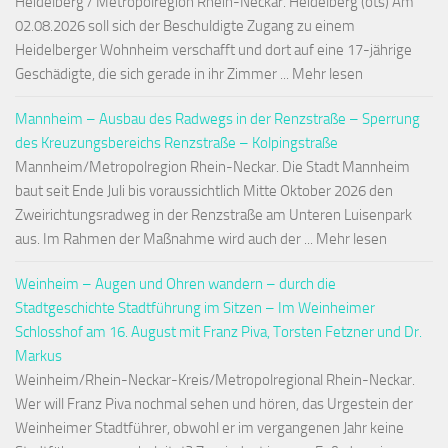
Heidelberg / Metropolregion Rhein-Neckar. Heidelberg (ots) Am
02.08.2026 soll sich der Beschuldigte Zugang zu einem
Heidelberger Wohnheim verschafft und dort auf eine 17-jährige
Geschädigte, die sich gerade in ihr Zimmer ... Mehr lesen
Mannheim – Ausbau des Radwegs in der Renzstraße – Sperrung
des Kreuzungsbereichs Renzstraße – Kolpingstraße
Mannheim/Metropolregion Rhein-Neckar. Die Stadt Mannheim
baut seit Ende Juli bis voraussichtlich Mitte Oktober 2026 den
Zweirichtungsradweg in der Renzstraße am Unteren Luisenpark
aus. Im Rahmen der Maßnahme wird auch der ... Mehr lesen
Weinheim – Augen und Ohren wandern – durch die
Stadtgeschichte Stadtführung im Sitzen – Im Weinheimer
Schlosshof am 16. August mit Franz Piva, Torsten Fetzner und Dr.
Markus
Weinheim/Rhein-Neckar-Kreis/Metropolregional Rhein-Neckar.
Wer will Franz Piva nochmal sehen und hören, das Urgestein der
Weinheimer Stadtführer, obwohl er im vergangenen Jahr keine