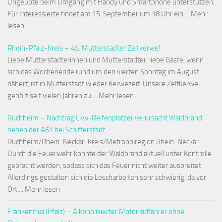
Ungeübte beim Umgang mit Handy und Smartphone unterstützen.
Für Interessierte findet am 15. September um 18 Uhr ein ... Mehr
lesen
Rhein-Pfalz-Kreis – 45. Mutterstadter Zeltkerwe!
Liebe Mutterstadterinnen und Mutterstadter, liebe Gäste, wenn
sich das Wochenende rund um den vierten Sonntag im August
nähert, ist in Mutterstadt wieder Kerwezeit. Unsere Zeltkerwe
gehört seit vielen Jahren zu ... Mehr lesen
Ruchheim – Nachtrag Lkw-Reifenplatzer verursacht Waldbrand
neben der A61 bei Schifferstadt
Ruchheim/Rhein-Neckar-Kreis/Metropolregion Rhein-Neckar.
Durch die Feuerwehr konnte der Waldbrand aktuell unter Kontrolle
gebracht werden, sodass sich das Feuer nicht weiter ausbreitet.
Allerdings gestalten sich die Löscharbeiten sehr schwierig, da vor
Ort ... Mehr lesen
Frankenthal (Pfalz) – Alkoholisierter Motorradfahrer ohne