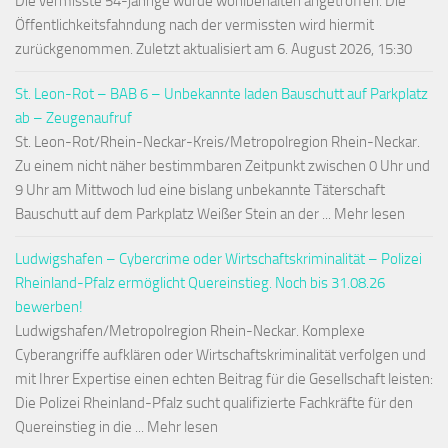
Die vermisste 54-jährige wurde wohlbehalten angetroffen. Die
Öffentlichkeitsfahndung nach der vermissten wird hiermit
zurückgenommen. Zuletzt aktualisiert am 6. August 2026, 15:30
St. Leon-Rot – BAB 6 – Unbekannte laden Bauschutt auf Parkplatz
ab – Zeugenaufruf
St. Leon-Rot/Rhein-Neckar-Kreis/Metropolregion Rhein-Neckar.
Zu einem nicht näher bestimmbaren Zeitpunkt zwischen 0 Uhr und
9 Uhr am Mittwoch lud eine bislang unbekannte Täterschaft
Bauschutt auf dem Parkplatz Weißer Stein an der ... Mehr lesen
Ludwigshafen – Cybercrime oder Wirtschaftskriminalität – Polizei
Rheinland-Pfalz ermöglicht Quereinstieg. Noch bis 31.08.26
bewerben!
Ludwigshafen/Metropolregion Rhein-Neckar. Komplexe
Cyberangriffe aufklären oder Wirtschaftskriminalität verfolgen und
mit Ihrer Expertise einen echten Beitrag für die Gesellschaft leisten:
Die Polizei Rheinland-Pfalz sucht qualifizierte Fachkräfte für den
Quereinstieg in die ... Mehr lesen