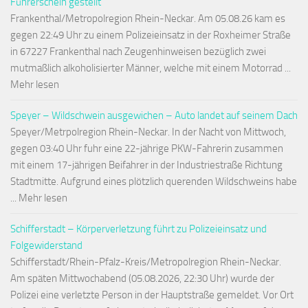
Führerschein gestellt
Frankenthal/Metropolregion Rhein-Neckar. Am 05.08.26 kam es
gegen 22:49 Uhr zu einem Polizeieinsatz in der Roxheimer Straße
in 67227 Frankenthal nach Zeugenhinweisen bezüglich zwei
mutmaßlich alkoholisierter Männer, welche mit einem Motorrad ...
Mehr lesen
Speyer – Wildschwein ausgewichen – Auto landet auf seinem Dach
Speyer/Metrpolregion Rhein-Neckar. In der Nacht von Mittwoch,
gegen 03:40 Uhr fuhr eine 22-jährige PKW-Fahrerin zusammen
mit einem 17-jährigen Beifahrer in der Industriestraße Richtung
Stadtmitte. Aufgrund eines plötzlich querenden Wildschweins habe
... Mehr lesen
Schifferstadt – Körperverletzung führt zu Polizeieinsatz und
Folgewiderstand
Schifferstadt/Rhein-Pfalz-Kreis/Metropolregion Rhein-Neckar.
Am späten Mittwochabend (05.08.2026, 22:30 Uhr) wurde der
Polizei eine verletzte Person in der Hauptstraße gemeldet. Vor Ort