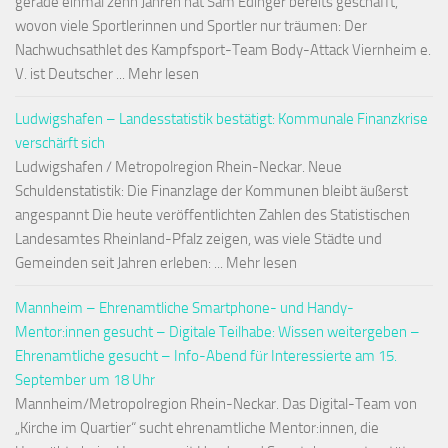
gerade einmal zehn Jahren hat Sam Edinger bereits geschafft,
wovon viele Sportlerinnen und Sportler nur träumen: Der
Nachwuchsathlet des Kampfsport-Team Body-Attack Viernheim e.
V. ist Deutscher ... Mehr lesen
Ludwigshafen – Landesstatistik bestätigt: Kommunale Finanzkrise
verschärft sich
Ludwigshafen / Metropolregion Rhein-Neckar. Neue
Schuldenstatistik: Die Finanzlage der Kommunen bleibt äußerst
angespannt Die heute veröffentlichten Zahlen des Statistischen
Landesamtes Rheinland-Pfalz zeigen, was viele Städte und
Gemeinden seit Jahren erleben: ... Mehr lesen
Mannheim – Ehrenamtliche Smartphone- und Handy-
Mentor:innen gesucht – Digitale Teilhabe: Wissen weitergeben –
Ehrenamtliche gesucht – Info-Abend für Interessierte am 15.
September um 18 Uhr
Mannheim/Metropolregion Rhein-Neckar. Das Digital-Team von
„Kirche im Quartier“ sucht ehrenamtliche Mentor:innen, die