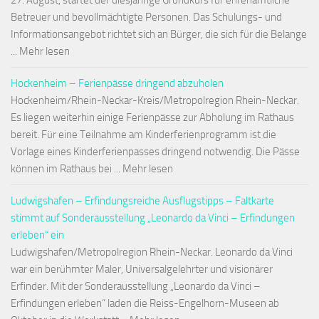
27. August, startet der diesjährige Grundkurs für ehrenamtliche
Betreuer und bevollmächtigte Personen. Das Schulungs- und
Informationsangebot richtet sich an Bürger, die sich für die Belange
... Mehr lesen
Hockenheim – Ferienpässe dringend abzuholen
Hockenheim/Rhein-Neckar-Kreis/Metropolregion Rhein-Neckar.
Es liegen weiterhin einige Ferienpässe zur Abholung im Rathaus
bereit. Für eine Teilnahme am Kinderferienprogramm ist die
Vorlage eines Kinderferienpasses dringend notwendig. Die Pässe
können im Rathaus bei ... Mehr lesen
Ludwigshafen – Erfindungsreiche Ausflugstipps – Faltkarte
stimmt auf Sonderausstellung „Leonardo da Vinci – Erfindungen
erleben“ ein
Ludwigshafen/Metropolregion Rhein-Neckar. Leonardo da Vinci
war ein berühmter Maler, Universalgelehrter und visionärer
Erfinder. Mit der Sonderausstellung „Leonardo da Vinci –
Erfindungen erleben“ laden die Reiss-Engelhorn-Museen ab