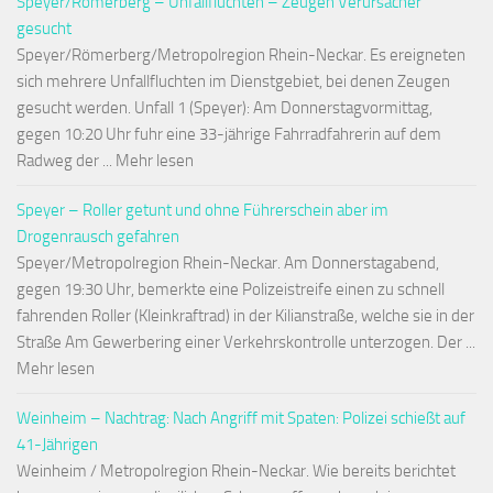
Speyer/Römerberg – Unfallfluchten – Zeugen Verursacher
gesucht
Speyer/Römerberg/Metropolregion Rhein-Neckar. Es ereigneten
sich mehrere Unfallfluchten im Dienstgebiet, bei denen Zeugen
gesucht werden. Unfall 1 (Speyer): Am Donnerstagvormittag,
gegen 10:20 Uhr fuhr eine 33-jährige Fahrradfahrerin auf dem
Radweg der ... Mehr lesen
Speyer – Roller getunt und ohne Führerschein aber im
Drogenrausch gefahren
Speyer/Metropolregion Rhein-Neckar. Am Donnerstagabend,
gegen 19:30 Uhr, bemerkte eine Polizeistreife einen zu schnell
fahrenden Roller (Kleinkraftrad) in der Kilianstraße, welche sie in der
Straße Am Gewerbering einer Verkehrskontrolle unterzogen. Der ...
Mehr lesen
Weinheim – Nachtrag: Nach Angriff mit Spaten: Polizei schießt auf
41-Jährigen
Weinheim / Metropolregion Rhein-Neckar. Wie bereits berichtet