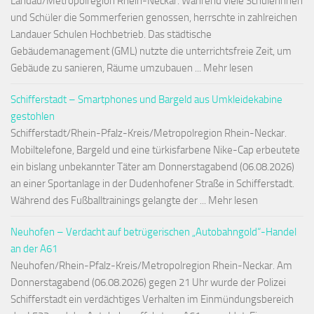
Landau/Metropolregion Rhein-Neckar. Während viele Schülerinnen
und Schüler die Sommerferien genossen, herrschte in zahlreichen
Landauer Schulen Hochbetrieb. Das städtische
Gebäudemanagement (GML) nutzte die unterrichtsfreie Zeit, um
Gebäude zu sanieren, Räume umzubauen ... Mehr lesen
Schifferstadt – Smartphones und Bargeld aus Umkleidekabine
gestohlen
Schifferstadt/Rhein-Pfalz-Kreis/Metropolregion Rhein-Neckar.
Mobiltelefone, Bargeld und eine türkisfarbene Nike-Cap erbeutete
ein bislang unbekannter Täter am Donnerstagabend (06.08.2026)
an einer Sportanlage in der Dudenhofener Straße in Schifferstadt.
Während des Fußballtrainings gelangte der ... Mehr lesen
Neuhofen – Verdacht auf betrügerischen „Autobahngold“-Handel
an der A61
Neuhofen/Rhein-Pfalz-Kreis/Metropolregion Rhein-Neckar. Am
Donnerstagabend (06.08.2026) gegen 21 Uhr wurde der Polizei
Schifferstadt ein verdächtiges Verhalten im Einmündungsbereich