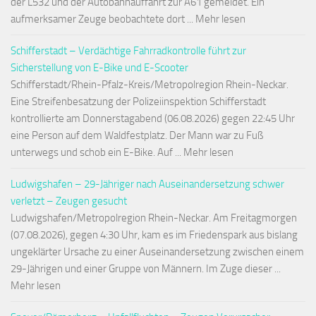
der L532 und der Autobahnauffahrt zur A61 gemeldet. Ein
aufmerksamer Zeuge beobachtete dort ... Mehr lesen
Schifferstadt – Verdächtige Fahrradkontrolle führt zur
Sicherstellung von E-Bike und E-Scooter
Schifferstadt/Rhein-Pfalz-Kreis/Metropolregion Rhein-Neckar.
Eine Streifenbesatzung der Polizeiinspektion Schifferstadt
kontrollierte am Donnerstagabend (06.08.2026) gegen 22:45 Uhr
eine Person auf dem Waldfestplatz. Der Mann war zu Fuß
unterwegs und schob ein E-Bike. Auf ... Mehr lesen
Ludwigshafen – 29-Jähriger nach Auseinandersetzung schwer
verletzt – Zeugen gesucht
Ludwigshafen/Metropolregion Rhein-Neckar. Am Freitagmorgen
(07.08.2026), gegen 4:30 Uhr, kam es im Friedenspark aus bislang
ungeklärter Ursache zu einer Auseinandersetzung zwischen einem
29-Jährigen und einer Gruppe von Männern. Im Zuge dieser ...
Mehr lesen