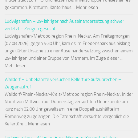
Mutterstadt zum 13. und letzten Dämmerschoppen dieses Jahres
gekommen. Kirchturm, Kantorhaus ... Mehr lesen
Ludwigshafen – 29-Jähriger nach Auseinandersetzung schwer
verletzt – Zeugen gesucht
Ludwigshafen/Metropolregion Rhein-Neckar. Am Freitagmorgen
(07.08.2026), gegen 4:30 Uhr, kam es im Friedenspark aus bislang
ungeklärter Ursache zu einer Auseinandersetzung zwischen einem
29-Jährigen und einer Gruppe von Männern. Im Zuge dieser ...
Mehr lesen
Walldorf – Unbekannte versuchen Kellertüre aufzubrechen –
Zeugenaufruf
Walldorf/Rhein-Neckar-Kreis/Metropolregion Rhein-Neckar. In der
Nacht von Mittwoch auf Donnerstag versuchten Unbekannte um
kurz nach 02:00 Uhr gewaltsam in eine Doppelhaushälfte im
Römerweg zu gelangen. Die Täterschaft versuchte vergeblich die
Kellertüre ... Mehr lesen
Ludwigshafen – Wilhelm-Hack-Museum: Konzert mit dem