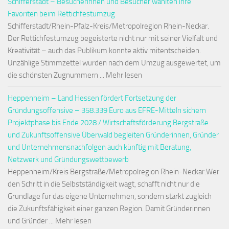
Schifferstadt – Besucherinnen und Besucher wählten ihre
Favoriten beim Rettichfestumzug
Schifferstadt/Rhein-Pfalz-Kreis/Metropolregion Rhein-Neckar.
Der Rettichfestumzug begeisterte nicht nur mit seiner Vielfalt und
Kreativität – auch das Publikum konnte aktiv mitentscheiden.
Unzählige Stimmzettel wurden nach dem Umzug ausgewertet, um
die schönsten Zugnummern ... Mehr lesen
Heppenheim – Land Hessen fördert Fortsetzung der
Gründungsoffensive – 358.339 Euro aus EFRE-Mitteln sichern
Projektphase bis Ende 2028 / Wirtschaftsförderung Bergstraße
und Zukunftsoffensive Überwald begleiten Gründerinnen, Gründer
und Unternehmensnachfolgen auch künftig mit Beratung,
Netzwerk und Gründungswettbewerb
Heppenheim/Kreis Bergstraße/Metropolregion Rhein-Neckar.Wer
den Schritt in die Selbstständigkeit wagt, schafft nicht nur die
Grundlage für das eigene Unternehmen, sondern stärkt zugleich
die Zukunftsfähigkeit einer ganzen Region. Damit Gründerinnen
und Gründer ... Mehr lesen