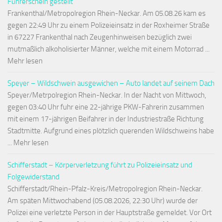
Führerschein gestellt
Frankenthal/Metropolregion Rhein-Neckar. Am 05.08.26 kam es
gegen 22:49 Uhr zu einem Polizeieinsatz in der Roxheimer Straße
in 67227 Frankenthal nach Zeugenhinweisen bezüglich zwei
mutmaßlich alkoholisierter Männer, welche mit einem Motorrad ...
Mehr lesen
Speyer – Wildschwein ausgewichen – Auto landet auf seinem Dach
Speyer/Metrpolregion Rhein-Neckar. In der Nacht von Mittwoch,
gegen 03:40 Uhr fuhr eine 22-jährige PKW-Fahrerin zusammen
mit einem 17-jährigen Beifahrer in der Industriestraße Richtung
Stadtmitte. Aufgrund eines plötzlich querenden Wildschweins habe
... Mehr lesen
Schifferstadt – Körperverletzung führt zu Polizeieinsatz und
Folgewiderstand
Schifferstadt/Rhein-Pfalz-Kreis/Metropolregion Rhein-Neckar.
Am späten Mittwochabend (05.08.2026, 22:30 Uhr) wurde der
Polizei eine verletzte Person in der Hauptstraße gemeldet. Vor Ort