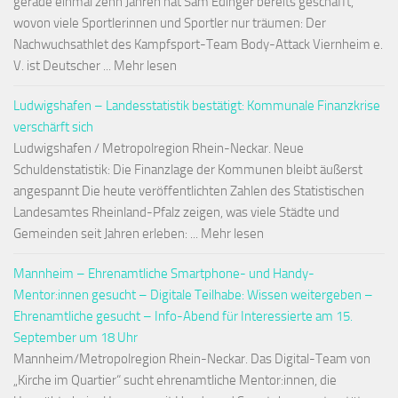
gerade einmal zehn Jahren hat Sam Edinger bereits geschafft,
wovon viele Sportlerinnen und Sportler nur träumen: Der
Nachwuchsathlet des Kampfsport-Team Body-Attack Viernheim e.
V. ist Deutscher ... Mehr lesen
Ludwigshafen – Landesstatistik bestätigt: Kommunale Finanzkrise
verschärft sich
Ludwigshafen / Metropolregion Rhein-Neckar. Neue
Schuldenstatistik: Die Finanzlage der Kommunen bleibt äußerst
angespannt Die heute veröffentlichten Zahlen des Statistischen
Landesamtes Rheinland-Pfalz zeigen, was viele Städte und
Gemeinden seit Jahren erleben: ... Mehr lesen
Mannheim – Ehrenamtliche Smartphone- und Handy-
Mentor:innen gesucht – Digitale Teilhabe: Wissen weitergeben –
Ehrenamtliche gesucht – Info-Abend für Interessierte am 15.
September um 18 Uhr
Mannheim/Metropolregion Rhein-Neckar. Das Digital-Team von
„Kirche im Quartier“ sucht ehrenamtliche Mentor:innen, die