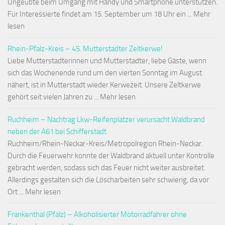
Ungeübte beim Umgang mit Handy und Smartphone unterstützen.
Für Interessierte findet am 15. September um 18 Uhr ein ... Mehr
lesen
Rhein-Pfalz-Kreis – 45. Mutterstadter Zeltkerwe!
Liebe Mutterstadterinnen und Mutterstadter, liebe Gäste, wenn
sich das Wochenende rund um den vierten Sonntag im August
nähert, ist in Mutterstadt wieder Kerwezeit. Unsere Zeltkerwe
gehört seit vielen Jahren zu ... Mehr lesen
Ruchheim – Nachtrag Lkw-Reifenplatzer verursacht Waldbrand
neben der A61 bei Schifferstadt
Ruchheim/Rhein-Neckar-Kreis/Metropolregion Rhein-Neckar.
Durch die Feuerwehr konnte der Waldbrand aktuell unter Kontrolle
gebracht werden, sodass sich das Feuer nicht weiter ausbreitet.
Allerdings gestalten sich die Löscharbeiten sehr schwierig, da vor
Ort ... Mehr lesen
Frankenthal (Pfalz) – Alkoholisierter Motorradfahrer ohne