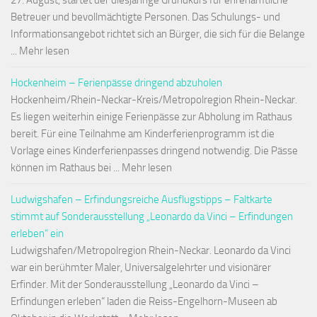
27. August, startet der diesjährige Grundkurs für ehrenamtliche
Betreuer und bevollmächtigte Personen. Das Schulungs- und
Informationsangebot richtet sich an Bürger, die sich für die Belange
... Mehr lesen
Hockenheim – Ferienpässe dringend abzuholen
Hockenheim/Rhein-Neckar-Kreis/Metropolregion Rhein-Neckar.
Es liegen weiterhin einige Ferienpässe zur Abholung im Rathaus
bereit. Für eine Teilnahme am Kinderferienprogramm ist die
Vorlage eines Kinderferienpasses dringend notwendig. Die Pässe
können im Rathaus bei ... Mehr lesen
Ludwigshafen – Erfindungsreiche Ausflugstipps – Faltkarte
stimmt auf Sonderausstellung „Leonardo da Vinci – Erfindungen
erleben“ ein
Ludwigshafen/Metropolregion Rhein-Neckar. Leonardo da Vinci
war ein berühmter Maler, Universalgelehrter und visionärer
Erfinder. Mit der Sonderausstellung „Leonardo da Vinci –
Erfindungen erleben“ laden die Reiss-Engelhorn-Museen ab