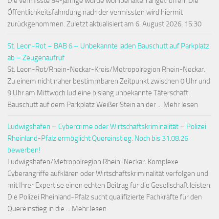
Die vermisste 54-jährige wurde wohlbehalten angetroffen. Die
Öffentlichkeitsfahndung nach der vermissten wird hiermit
zurückgenommen. Zuletzt aktualisiert am 6. August 2026, 15:30
St. Leon-Rot – BAB 6 – Unbekannte laden Bauschutt auf Parkplatz
ab – Zeugenaufruf
St. Leon-Rot/Rhein-Neckar-Kreis/Metropolregion Rhein-Neckar.
Zu einem nicht näher bestimmbaren Zeitpunkt zwischen 0 Uhr und
9 Uhr am Mittwoch lud eine bislang unbekannte Täterschaft
Bauschutt auf dem Parkplatz Weißer Stein an der ... Mehr lesen
Ludwigshafen – Cybercrime oder Wirtschaftskriminalität – Polizei
Rheinland-Pfalz ermöglicht Quereinstieg. Noch bis 31.08.26
bewerben!
Ludwigshafen/Metropolregion Rhein-Neckar. Komplexe
Cyberangriffe aufklären oder Wirtschaftskriminalität verfolgen und
mit Ihrer Expertise einen echten Beitrag für die Gesellschaft leisten:
Die Polizei Rheinland-Pfalz sucht qualifizierte Fachkräfte für den
Quereinstieg in die ... Mehr lesen