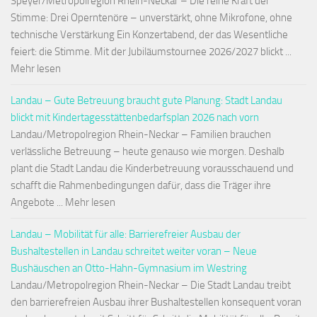
Speyer/Metropolregion Rhein-Neckar – Die reine Kraft der
Stimme: Drei Operntenöre – unverstärkt, ohne Mikrofone, ohne
technische Verstärkung Ein Konzertabend, der das Wesentliche
feiert: die Stimme. Mit der Jubiläumstournee 2026/2027 blickt ...
Mehr lesen
Landau – Gute Betreuung braucht gute Planung: Stadt Landau
blickt mit Kindertagesstättenbedarfsplan 2026 nach vorn
Landau/Metropolregion Rhein-Neckar – Familien brauchen
verlässliche Betreuung – heute genauso wie morgen. Deshalb
plant die Stadt Landau die Kinderbetreuung vorausschauend und
schafft die Rahmenbedingungen dafür, dass die Träger ihre
Angebote ... Mehr lesen
Landau – Mobilität für alle: Barrierefreier Ausbau der
Bushaltestellen in Landau schreitet weiter voran – Neue
Bushäuschen an Otto-Hahn-Gymnasium im Westring
Landau/Metropolregion Rhein-Neckar – Die Stadt Landau treibt
den barrierefreien Ausbau ihrer Bushaltestellen konsequent voran