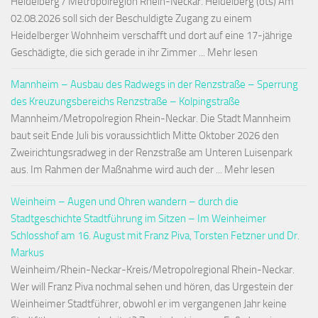
Heidelberg / Metropolregion Rhein-Neckar. Heidelberg (ots) Am
02.08.2026 soll sich der Beschuldigte Zugang zu einem
Heidelberger Wohnheim verschafft und dort auf eine 17-jährige
Geschädigte, die sich gerade in ihr Zimmer ... Mehr lesen
Mannheim – Ausbau des Radwegs in der Renzstraße – Sperrung
des Kreuzungsbereichs Renzstraße – Kolpingstraße
Mannheim/Metropolregion Rhein-Neckar. Die Stadt Mannheim
baut seit Ende Juli bis voraussichtlich Mitte Oktober 2026 den
Zweirichtungsradweg in der Renzstraße am Unteren Luisenpark
aus. Im Rahmen der Maßnahme wird auch der ... Mehr lesen
Weinheim – Augen und Ohren wandern – durch die
Stadtgeschichte Stadtführung im Sitzen – Im Weinheimer
Schlosshof am 16. August mit Franz Piva, Torsten Fetzner und Dr.
Markus
Weinheim/Rhein-Neckar-Kreis/Metropolregional Rhein-Neckar.
Wer will Franz Piva nochmal sehen und hören, das Urgestein der
Weinheimer Stadtführer, obwohl er im vergangenen Jahr keine