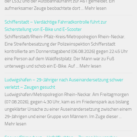
der L532 und der Autobahnauffahrt zur A61 gemeldet. Ein
aufmerksamer Zeuge beobachtete dort ... Mehr lesen
Schifferstadt – Verdächtige Fahrradkontrolle führt zur
Sicherstellung von E-Bike und E-Scooter
Schifferstadt/Rhein-Pfalz-Kreis/Metropolregion Rhein-Neckar.
Eine Streifenbesatzung der Polizeiinspektion Schifferstadt
kontrollierte am Donnerstagabend (06.08.2026) gegen 22:45 Uhr
eine Person auf dem Waldfestplatz. Der Mann war zu Fuß
unterwegs und schob ein E-Bike. Auf ... Mehr lesen
Ludwigshafen – 29-Jähriger nach Auseinandersetzung schwer
verletzt – Zeugen gesucht
Ludwigshafen/Metropolregion Rhein-Neckar. Am Freitagmorgen
(07.08.2026), gegen 4:30 Uhr, kam es im Friedenspark aus bislang
ungeklärter Ursache zu einer Auseinandersetzung zwischen einem
29-Jährigen und einer Gruppe von Männern. Im Zuge dieser ...
Mehr lesen