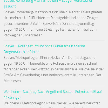
Speyer/Römerberg – Unfallfluchten – Zeugen Verursacher
gesucht
Speyer/Römerberg/Metropolregion Rhein-Neckar. Es ereigneten
sich mehrere Unfallfluchten im Dienstgebiet, bei denen Zeugen
gesucht werden. Unfall 1 (Speyer): Am Donnerstagvormittag,
gegen 10:20 Uhr fuhr eine 33-jährige Fahrradfahrerin auf dem
Radweg der ... Mehr lesen
Speyer – Roller getunt und ohne Führerschein aber im
Drogenrausch gefahren
Speyer/Metropolregion Rhein-Neckar. Am Donnerstagabend,
gegen 19:30 Uhr, bemerkte eine Polizeistreife einen zu schnell
fahrenden Roller (Kleinkraftrad) in der Kilianstraße, welche sie in der
Straße Am Gewerbering einer Verkehrskontrolle unterzogen. Der ...
Mehr lesen
Weinheim – Nachtrag: Nach Angriff mit Spaten: Polizei schießt auf
41-Jährigen
Weinheim / Metropolregion Rhein-Neckar. Wie bereits berichtet