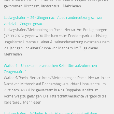
Mutterstadt zum 13. und letzten Dämmerschoppen dieses Jahres
gekommen. Kirchturm, Kantorhaus ... Mehr lesen
Ludwigshafen – 29-Jähriger nach Auseinandersetzung schwer
verletzt – Zeugen gesucht
Ludwigshafen/Metropolregion Rhein-Neckar. Am Freitagmorgen
(07.08.2026), gegen 4:30 Uhr, kam es im Friedenspark aus bislang
ungeklärter Ursache zu einer Auseinandersetzung zwischen einem
29-Jährigen und einer Gruppe von Männern. Im Zuge dieser ...
Mehr lesen
Walldorf – Unbekannte versuchen Kellertüre aufzubrechen –
Zeugenaufruf
Walldorf/Rhein-Neckar-Kreis/Metropolregion Rhein-Neckar. In der
Nacht von Mittwoch auf Donnerstag versuchten Unbekannte um
kurz nach 02:00 Uhr gewaltsam in eine Doppelhaushälfte im
Römerweg zu gelangen. Die Täterschaft versuchte vergeblich die
Kellertüre ... Mehr lesen
Ludwigshafen – Wilhelm-Hack-Museum: Konzert mit dem