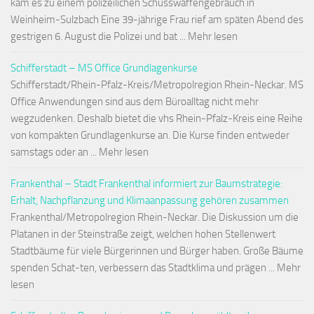
kam es zu einem polizeilichen Schusswaffengebrauch in
Weinheim-Sulzbach Eine 39-jährige Frau rief am späten Abend des
gestrigen 6. August die Polizei und bat ... Mehr lesen
Schifferstadt – MS Office Grundlagenkurse
Schifferstadt/Rhein-Pfalz-Kreis/Metropolregion Rhein-Neckar. MS
Office Anwendungen sind aus dem Büroalltag nicht mehr
wegzudenken. Deshalb bietet die vhs Rhein-Pfalz-Kreis eine Reihe
von kompakten Grundlagenkurse an. Die Kurse finden entweder
samstags oder an ... Mehr lesen
Frankenthal – Stadt Frankenthal informiert zur Baumstrategie:
Erhalt, Nachpflanzung und Klimaanpassung gehören zusammen
Frankenthal/Metropolregion Rhein-Neckar. Die Diskussion um die
Platanen in der Steinstraße zeigt, welchen hohen Stellenwert
Stadtbäume für viele Bürgerinnen und Bürger haben. Große Bäume
spenden Schat-ten, verbessern das Stadtklima und prägen ... Mehr
lesen