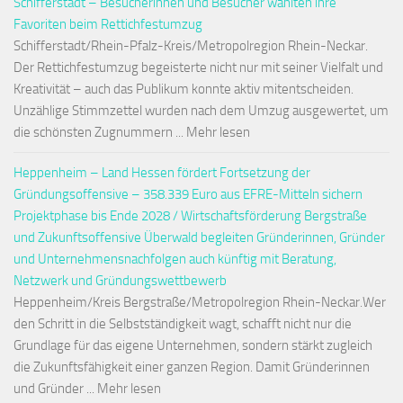
Schifferstadt – Besucherinnen und Besucher wählten ihre
Favoriten beim Rettichfestumzug
Schifferstadt/Rhein-Pfalz-Kreis/Metropolregion Rhein-Neckar.
Der Rettichfestumzug begeisterte nicht nur mit seiner Vielfalt und
Kreativität – auch das Publikum konnte aktiv mitentscheiden.
Unzählige Stimmzettel wurden nach dem Umzug ausgewertet, um
die schönsten Zugnummern ... Mehr lesen
Heppenheim – Land Hessen fördert Fortsetzung der
Gründungsoffensive – 358.339 Euro aus EFRE-Mitteln sichern
Projektphase bis Ende 2028 / Wirtschaftsförderung Bergstraße
und Zukunftsoffensive Überwald begleiten Gründerinnen, Gründer
und Unternehmensnachfolgen auch künftig mit Beratung,
Netzwerk und Gründungswettbewerb
Heppenheim/Kreis Bergstraße/Metropolregion Rhein-Neckar.Wer
den Schritt in die Selbstständigkeit wagt, schafft nicht nur die
Grundlage für das eigene Unternehmen, sondern stärkt zugleich
die Zukunftsfähigkeit einer ganzen Region. Damit Gründerinnen
und Gründer ... Mehr lesen