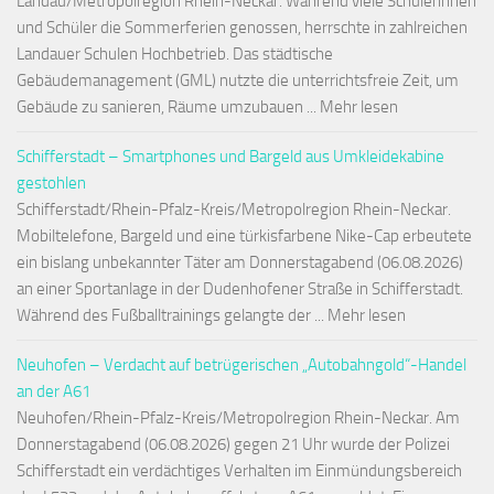
Landau/Metropolregion Rhein-Neckar. Während viele Schülerinnen
und Schüler die Sommerferien genossen, herrschte in zahlreichen
Landauer Schulen Hochbetrieb. Das städtische
Gebäudemanagement (GML) nutzte die unterrichtsfreie Zeit, um
Gebäude zu sanieren, Räume umzubauen ... Mehr lesen
Schifferstadt – Smartphones und Bargeld aus Umkleidekabine
gestohlen
Schifferstadt/Rhein-Pfalz-Kreis/Metropolregion Rhein-Neckar.
Mobiltelefone, Bargeld und eine türkisfarbene Nike-Cap erbeutete
ein bislang unbekannter Täter am Donnerstagabend (06.08.2026)
an einer Sportanlage in der Dudenhofener Straße in Schifferstadt.
Während des Fußballtrainings gelangte der ... Mehr lesen
Neuhofen – Verdacht auf betrügerischen „Autobahngold“-Handel
an der A61
Neuhofen/Rhein-Pfalz-Kreis/Metropolregion Rhein-Neckar. Am
Donnerstagabend (06.08.2026) gegen 21 Uhr wurde der Polizei
Schifferstadt ein verdächtiges Verhalten im Einmündungsbereich