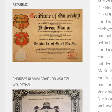
Kreisel
REPUBLIC
Die Ide
Die SPD
Land ha
Fließge
und hab
befürch
Landauer
Funk sc
auf der
Maßnahm
Ein Ge
ANDREAS KLAMM GRAF VON WOLF ZU
und Lan
WOLFSTHAL
Verschl
Nach An
wohnwir