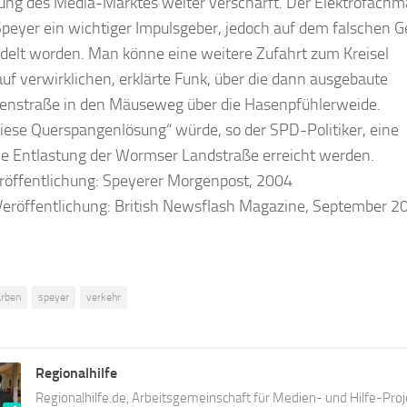
ung des Media-Marktes weiter verschärft. Der Elektrofachm
 Speyer ein wichtiger Impulsgeber, jedoch auf dem falschen G
delt worden. Man könne eine weitere Zufahrt zum Kreisel
uf verwirklichen, erklär­te Funk, über die dann ausgebau­te
senstraße in den Mäuseweg über die Hasenpfühlerweide.
iese Querspangenlösung“ würde, so der SPD-Politi­ker, eine
he Entlastung der Wormser Landstraße erreicht werden.
röffentlichung: Speyerer Morgenpost, 2004
eröffentlichung: British Newsflash Magazine, September 2
arben
speyer
verkehr
Regionalhilfe
Regionalhilfe.de, Arbeitsgemeinschaft für Medien- und Hilfe-Proj