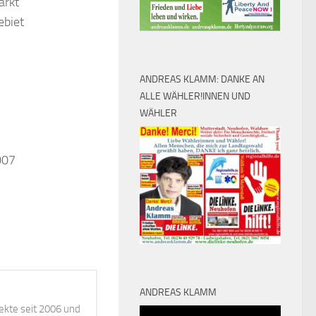
arkt
ebiet
ANDREAS KLAMM: DANKE AN
ALLE WÄHLER!INNEN UND
WÄHLER
007
ANDREAS KLAMM
ekte seit 2006 und
Video-