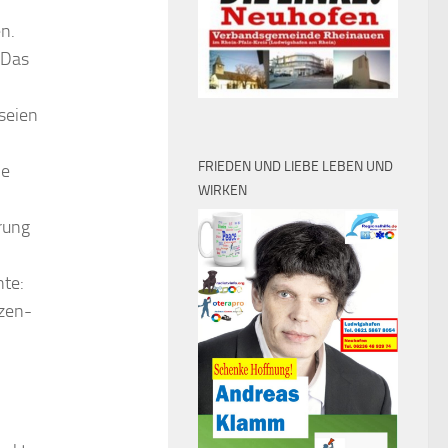
en.
 Das
seien
FRIEDEN UND LIEBE LEBEN UND
ie
WIRKEN
rung
nte:
tzen-