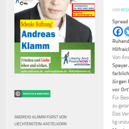
VON
REG
Spread 
Ruhende
Hilfrei
Von An
Speyer.
farblic
Jürgen 
vor Or
Für Bes
zu gelan
Das Ver
ANDREAS KLAMM FÜRST VON
lig unz
LIECHTENSTEIN-KASTELKORN