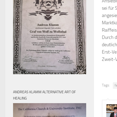
Ansiedl
sei für
angesie
Marktka
Raiffei
Durch d
deutlic
Erst-Ve
Zweit-V
Tags:
f
ANDREAS KLAMM ALTERNATIVE ART OF
HEALING