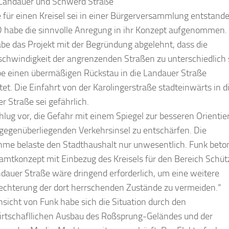
 Landauer und Schwerd Straße
e für einen Kreisel sei in einer Bürgerversammlung ent­stand
 habe die sinn­volle Anregung in ihr Konzept aufgenommen.
be das Projekt mit der Begründung abgelehnt, dass die
schwindigkeit der angrenzenden Straßen zu unterschiedlich 
e einen übermäßigen Rückstau in die Landauer Straße
tet. Die Einfahrt von der Karolingerstraße stadteinwärts in d
 Straße sei gefähr­lich.
hlug vor, die Gefahr mit einem Spiegel zur besseren Orientie
 gegenüber­liegenden Verkehrsinsel zu ent­schärfen. Die
e belaste den Stadthaushalt nur unwesent­lich. Funk beto
samtkonzept mit Einbezug des Krei­sels für den Bereich Schü
dauer Straße wäre drin­gend erforderlich, um eine weite­re
echterung der dort herrschenden Zustände zu ver­meiden.“
sicht von Funk habe sich die Situation durch den
tschafllichen Ausbau des Roßsprung-Geländes und der