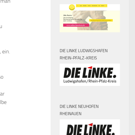
e man
u
DIE LINKE LUDWIGSHAFEN
 ein.
RHEIN-PFALZ-KREIS
so
ar
lbe
DIE LINKE NEUHOFEN
RHEINAUEN