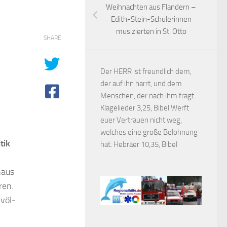
Weihnachten aus Flandern –
Edith-Stein-Schülerinnen
musizierten in St. Otto
SHARE
Der HERR ist freundlich dem,
der auf ihn harrt, und dem
Menschen, der nach ihm fragt.
Klagelieder 3,25, Bibel Werft
euer Vertrauen nicht weg,
welches eine große Belohnung
tik
hat. Hebräer 10,35, Bibel
haus
ren.
 völ­