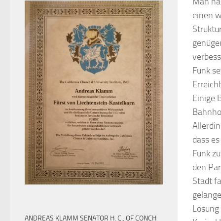
Man hab
einen w
Struktu
genügen
verbess
Funk se
Erreich
Einige 
Bahnhof
Allerdi
dass es
Funk zu
den Par
Stadt f
gelange
Lösung 
ANDREAS KLAMM SENATOR H. C.. OF CONCH