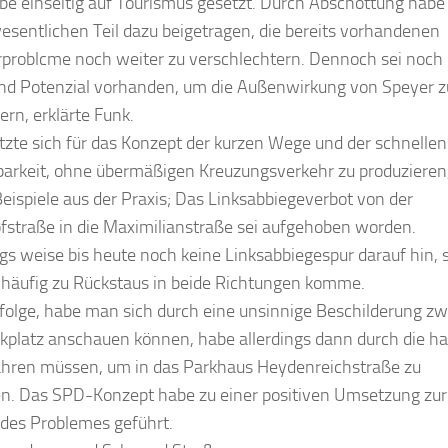
e einseitig auf Touris­mus gesetzt. Durch Abschottung hab
esentlichen Teil dazu beigetragen, die bereits vor­handenen
rproblcme noch weiter zu verschlechtern. Dennoch sei noch
d Po­tenzial vorhanden, um die Außenwirkung von Speyer z
ern, erklärte Funk.
tzte sich für das Kon­zept der kurzen Wege und der schnellen
barkeit, ohne übermäßigen Kreuzungsverkehr zu produzieren,
Beispiele aus der Praxis; Das Linksabbiegeverbot von der
straße in die Maximilianstraße sei aufgehoben worden.
ngs weise bis heute noch keine Linksabbiegespur darauf hin, 
 häufig zu Rückstaus in beide Richtungen komme.
folge, habe man sich durch eine unsinnige Beschilde­rung zw
kplatz an­schauen können, habe allerdings dann durch die ha
ah­ren müssen, um in das Parkhaus Heydenreichstraße zu
n. Das SPD-Konzept habe zu einer positiven Umsetzung zur
des Problemes geführt.