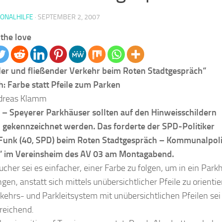
IONALHILFE
·
SEPTEMBER 2, 2007
the love
r und fließender Verkehr beim Roten Stadtgespräch“
ch: Farbe statt Pfeile zum Parken
dreas Klamm
 – Speyerer Parkhäuser sollten auf den Hinweisschildern
h ge­kennzeichnet werden. Das for­derte der SPD-Politiker
Funk (40, SPD) beim Roten Stadtgespräch – Kommunalpoli­
t“ im Vereinsheim des AV 03 am Montagabend.
ucher sei es einfacher, einer Farbe zu folgen, um in ein Park
gen, anstatt sich mittels unübersichtlicher Pfeile zu orientie
­kehrs- und Parkleitsystem mit unübersichtlichen Pfeilen sei
ureichend.