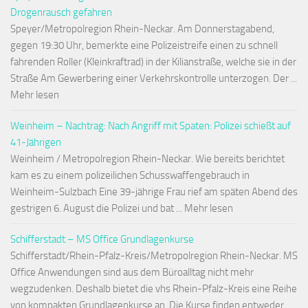
Drogenrausch gefahren
Speyer/Metropolregion Rhein-Neckar. Am Donnerstagabend,
gegen 19:30 Uhr, bemerkte eine Polizeistreife einen zu schnell
fahrenden Roller (Kleinkraftrad) in der Kilianstraße, welche sie in der
Straße Am Gewerbering einer Verkehrskontrolle unterzogen. Der ...
Mehr lesen
Weinheim – Nachtrag: Nach Angriff mit Spaten: Polizei schießt auf
41-Jährigen
Weinheim / Metropolregion Rhein-Neckar. Wie bereits berichtet
kam es zu einem polizeilichen Schusswaffengebrauch in
Weinheim-Sulzbach Eine 39-jährige Frau rief am späten Abend des
gestrigen 6. August die Polizei und bat ... Mehr lesen
Schifferstadt – MS Office Grundlagenkurse
Schifferstadt/Rhein-Pfalz-Kreis/Metropolregion Rhein-Neckar. MS
Office Anwendungen sind aus dem Büroalltag nicht mehr
wegzudenken. Deshalb bietet die vhs Rhein-Pfalz-Kreis eine Reihe
von kompakten Grundlagenkurse an. Die Kurse finden entweder