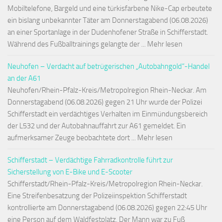
Mobiltelefone, Bargeld und eine türkisfarbene Nike-Cap erbeutete
ein bislang unbekannter Täter am Donnerstagabend (06.08.2026)
an einer Sportanlage in der Dudenhofener Straße in Schifferstadt.
Während des Fußballtrainings gelangte der ... Mehr lesen
Neuhofen – Verdacht auf betrügerischen „Autobahngold“-Handel
an der A61
Neuhofen/Rhein-Pfalz-Kreis/Metropolregion Rhein-Neckar. Am
Donnerstagabend (06.08.2026) gegen 21 Uhr wurde der Polizei
Schifferstadt ein verdächtiges Verhalten im Einmündungsbereich
der L532 und der Autobahnauffahrt zur A61 gemeldet. Ein
aufmerksamer Zeuge beobachtete dort ... Mehr lesen
Schifferstadt – Verdächtige Fahrradkontrolle führt zur
Sicherstellung von E-Bike und E-Scooter
Schifferstadt/Rhein-Pfalz-Kreis/Metropolregion Rhein-Neckar.
Eine Streifenbesatzung der Polizeiinspektion Schifferstadt
kontrollierte am Donnerstagabend (06.08.2026) gegen 22:45 Uhr
eine Person auf dem Waldfestplatz. Der Mann war zu Fuß