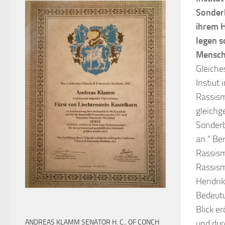
Sonder
ihrem H
legen s
Mensch
Gleiches
Instiut 
Rassism
gleichg
Sonderb
an.“ Be
Rassism
Rassism
Hendrik
Bedeutu
Blick e
ANDREAS KLAMM SENATOR H. C.. OF CONCH
und dur