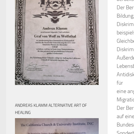
Der Ber
Bildung
Diskrim
beispie
Gleichb
Diskrim
Außerde
Lebensb
Antidis
für
eine a
Migrati
ANDREAS KLAMM ALTERNATIVE ART OF
Der Ber
HEALING
auf ein
Bundesr
Sonderb