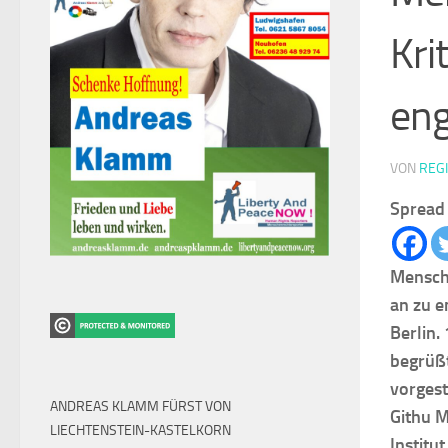
Kri
eng
VON
REG
Spread 
Mensche
an zu 
Berlin.
begrüßt
vorgest
ANDREAS KLAMM FÜRST VON
Githu M
LIECHTENSTEIN-KASTELKORN
Institu