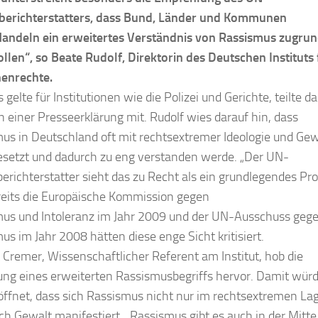
berichterstatters, dass Bund, Länder und Kommunen
andeln ein erweitertes Verständnis von Rassismus zugru
ollen“, so Beate Rudolf, Direktorin des Deutschen Instituts 
enrechte.
 gelte für Institutionen wie die Polizei und Gerichte, teilte da
in einer Presseerklärung mit. Rudolf wies darauf hin, dass
us in Deutschland oft mit rechtsextremer Ideologie und Gew
esetzt und dadurch zu eng verstanden werde. „Der UN-
erichterstatter sieht das zu Recht als ein grundlegendes Pr
reits die Europäische Kommission gegen
us und Intoleranz im Jahr 2009 und der UN-Ausschuss geg
us im Jahr 2008 hätten diese enge Sicht kritisiert.
 Cremer, Wissenschaftlicher Referent am Institut, hob die
ng eines erweiterten Rassismusbegriffs hervor. Damit würd
röffnet, dass sich Rassismus nicht nur im rechtsextremen La
ch Gewalt manifestiert. „Rassismus gibt es auch in der Mitte