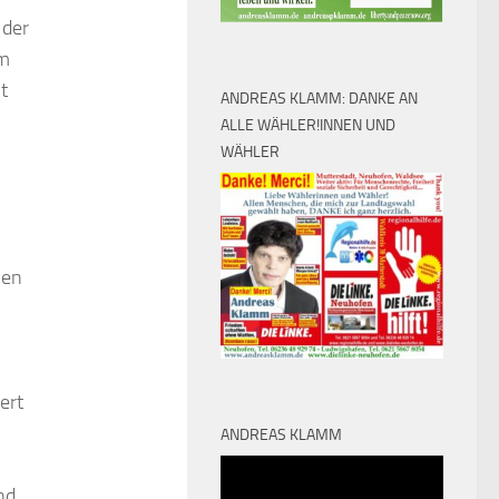
 der
um
t
ANDREAS KLAMM: DANKE AN
ALLE WÄHLER!INNEN UND
WÄHLER
men
ert
ANDREAS KLAMM
Video-
nd
Player