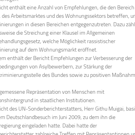
icht enthält eine Anzahl von Empfehlungen, die den Bereich
, des Arbeitsmarktes und des Wohnungssektors betreffen, 
inierungen in diesen Bereichen entgegenzutreten. Dazu zähl
lsweise die Streichung einer Klausel im Allgemeinen
ehandlungsgesetz, welche Möglichkeit rassistischer
inierung auf dem Wohnungsmarkt eröffnet.
m enthält der Bericht Empfehlungen zur Verbesserung der
edingungen von Asylbewerbern, zur Stärkung der
kriminierungsstelle des Bundes sowie zu positiven Maßnah
ngemessene Repräsentation von Menschen mit
onshintergrund in staatlichen Institutionen.
icht des UN-Sonderberichterstatters, Herr Githu Muigai, basi
em Deutschlandbesuch im Juni 2009, zu dem ihn die
egierung eingeladen hatte. Dabei hatte der
erichterstatter zahlreiche Treffen mit Repräsentantinnen u