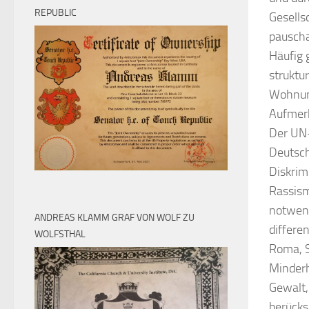
REPUBLIC
Gesells
pauscha
Häufig 
struktu
Wohnung
Aufmerk
Der UN-
Deutsch
Diskrim
Rassism
notwend
ANDREAS KLAMM GRAF VON WOLF ZU
differe
WOLFSTHAL
Roma, S
Minderh
Gewalt,
berücks