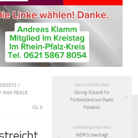
GESETZ
/
NÄCHSTER BEITRAG
Y AND PEACE
Göring-Eckardt für
Fortbestand von Radio
0
Paradiso
VORHERIGER BEITRAG
streicht
WDR 5 überträgt