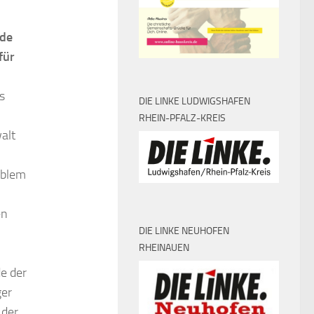
nde
für
s
DIE LINKE LUDWIGSHAFEN
RHEIN-PFALZ-KREIS
alt
oblem
en
DIE LINKE NEUHOFEN
RHEINAUEN
e der
ger
 der