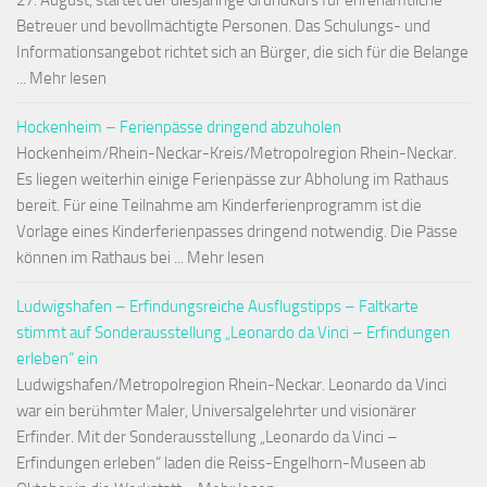
27. August, startet der diesjährige Grundkurs für ehrenamtliche
Betreuer und bevollmächtigte Personen. Das Schulungs- und
Informationsangebot richtet sich an Bürger, die sich für die Belange
... Mehr lesen
Hockenheim – Ferienpässe dringend abzuholen
Hockenheim/Rhein-Neckar-Kreis/Metropolregion Rhein-Neckar.
Es liegen weiterhin einige Ferienpässe zur Abholung im Rathaus
bereit. Für eine Teilnahme am Kinderferienprogramm ist die
Vorlage eines Kinderferienpasses dringend notwendig. Die Pässe
können im Rathaus bei ... Mehr lesen
Ludwigshafen – Erfindungsreiche Ausflugstipps – Faltkarte
stimmt auf Sonderausstellung „Leonardo da Vinci – Erfindungen
erleben“ ein
Ludwigshafen/Metropolregion Rhein-Neckar. Leonardo da Vinci
war ein berühmter Maler, Universalgelehrter und visionärer
Erfinder. Mit der Sonderausstellung „Leonardo da Vinci –
Erfindungen erleben“ laden die Reiss-Engelhorn-Museen ab