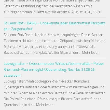
Die vermisste 54-jährige wurde wohlbehalten angetroffen. Die
Öffentlichkeitsfahndung nach der vermissten wird hiermit
zurückgenommen. Zuletzt aktualisiert am 6. August 2026, 15:30
St. Leon-Rot – BAB 6 – Unbekannte laden Bauschutt auf Parkplatz
ab – Zeugenaufruf
St. Leon-Rot/Rhein-Neckar-Kreis/Metropolregion Rhein-Neckar.
Zu einem nicht näher bestimmbaren Zeitpunkt zwischen 0 Uhr und
9 Uhr am Mittwoch lud eine bislang unbekannte Täterschaft
Bauschutt auf dem Parkplatz Weißer Stein an der ... Mehr lesen
Ludwigshafen – Cybercrime oder Wirtschaftskriminalität – Polizei
Rheinland-Pfalz ermöglicht Quereinstieg. Noch bis 31.08.26
bewerben!
Ludwigshafen/Metropolregion Rhein-Neckar. Komplexe
Cyberangriffe aufklären oder Wirtschaftskriminalität verfolgen und
mit Ihrer Expertise einen echten Beitrag für die Gesellschaft leisten:
Die Polizei Rheinland-Pfalz sucht qualifizierte Fachkräfte für den
Quereinstieg in die ... Mehr lesen