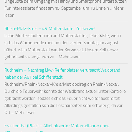
Ungeübte beim Umgang mit Handy und Smartphone unterstützen.
Für Interessierte findet am 15. September um 18 Uhr ein ... Mehr
lesen
Rhein-Pfalz-Kreis – 45. Mutterstadter Zeltkerwe!
Liebe Mutterstadterinnen und Mutterstadter, liebe Gäste, wenn
sich das Wochenende rund um den vierten Sonntag im August
nähert, ist in Mutterstadt wieder Kerwezeit. Unsere Zeltkerwe
gehört seit vielen Jahren zu ... Mehr lesen
Ruchheim – Nachtrag Lkw-Reifenplatzer verursacht Waldbrand
neben der A61 bei Schifferstadt
Ruchheim/Rhein-Neckar-Kreis/Metropolregion Rhein-Neckar.
Durch die Feuerwehr konnte der Waldbrand aktuell unter Kontrolle
gebracht werden, sodass sich das Feuer nicht weiter ausbreitet.
Allerdings gestalten sich die Löscharbeiten sehr schwierig, da vor
Ort ... Mehr lesen
Frankenthal (Pfalz) – Alkoholisierter Motorradfahrer ohne