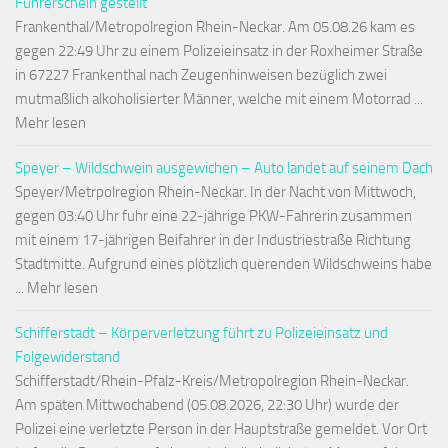
Führerschein gestellt
Frankenthal/Metropolregion Rhein-Neckar. Am 05.08.26 kam es
gegen 22:49 Uhr zu einem Polizeieinsatz in der Roxheimer Straße
in 67227 Frankenthal nach Zeugenhinweisen bezüglich zwei
mutmaßlich alkoholisierter Männer, welche mit einem Motorrad ...
Mehr lesen
Speyer – Wildschwein ausgewichen – Auto landet auf seinem Dach
Speyer/Metrpolregion Rhein-Neckar. In der Nacht von Mittwoch,
gegen 03:40 Uhr fuhr eine 22-jährige PKW-Fahrerin zusammen
mit einem 17-jährigen Beifahrer in der Industriestraße Richtung
Stadtmitte. Aufgrund eines plötzlich querenden Wildschweins habe
... Mehr lesen
Schifferstadt – Körperverletzung führt zu Polizeieinsatz und
Folgewiderstand
Schifferstadt/Rhein-Pfalz-Kreis/Metropolregion Rhein-Neckar.
Am späten Mittwochabend (05.08.2026, 22:30 Uhr) wurde der
Polizei eine verletzte Person in der Hauptstraße gemeldet. Vor Ort