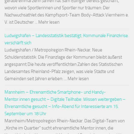
gerade einmal zehn Jahren hat Sam Edinger bereits geschafft,
wovon viele Sportlerinnen und Sportler nur träumen: Der
Nachwuchsathlet des Kampfsport-Team Body-Attack Viernheim e.
V. ist Deutscher ... Mehr lesen
Ludwigshafen – Landesstatistik bestätigt: Kommunale Finanzkrise
verschärft sich
Ludwigshafen / Metropolregion Rhein-Neckar. Neue
Schuldenstatistik: Die Finanzlage der Kommunen bleibt äußerst
angespannt Die heute veröffentlichten Zahlen des Statistischen
Landesamtes Rheinland-Pfalz zeigen, was viele Städte und
Gemeinden seit Jahren erleben: ... Mehr lesen
Mannheim – Ehrenamtliche Smartphone- und Handy-
Mentor:innen gesucht – Digitale Teilhabe: Wissen weitergeben –
Ehrenamtliche gesucht – Info-Abend für Interessierte am 15.
September um 18 Uhr
Mannheim/Metropolregion Rhein-Neckar. Das Digital-Team von
„Kirche im Quartier“ sucht ehrenamtliche Mentor:innen, die