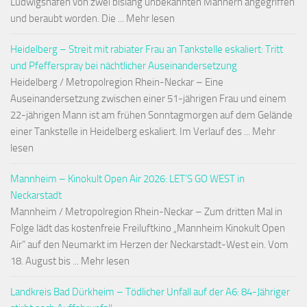
Ludwigshafen von zwei bislang unbekannten Männern angegriffen
und beraubt worden. Die ... Mehr lesen
Heidelberg – Streit mit rabiater Frau an Tankstelle eskaliert: Tritt
und Pfefferspray bei nächtlicher Auseinandersetzung
Heidelberg / Metropolregion Rhein-Neckar – Eine
Auseinandersetzung zwischen einer 51-jährigen Frau und einem
22-jährigen Mann ist am frühen Sonntagmorgen auf dem Gelände
einer Tankstelle in Heidelberg eskaliert. Im Verlauf des ... Mehr
lesen
Mannheim – Kinokult Open Air 2026: LET’S GO WEST in
Neckarstadt
Mannheim / Metropolregion Rhein-Neckar – Zum dritten Mal in
Folge lädt das kostenfreie Freiluftkino „Mannheim Kinokult Open
Air“ auf den Neumarkt im Herzen der Neckarstadt-West ein. Vom
18. August bis ... Mehr lesen
Landkreis Bad Dürkheim – Tödlicher Unfall auf der A6: 84-Jähriger