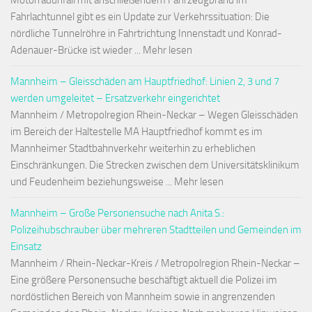
Motorradunfall mit anschließendem Fahrzeugbrand im
Fahrlachtunnel gibt es ein Update zur Verkehrssituation: Die
nördliche Tunnelröhre in Fahrtrichtung Innenstadt und Konrad-
Adenauer-Brücke ist wieder ... Mehr lesen
Mannheim – Gleisschäden am Hauptfriedhof: Linien 2, 3 und 7
werden umgeleitet – Ersatzverkehr eingerichtet
Mannheim / Metropolregion Rhein-Neckar – Wegen Gleisschäden
im Bereich der Haltestelle MA Hauptfriedhof kommt es im
Mannheimer Stadtbahnverkehr weiterhin zu erheblichen
Einschränkungen. Die Strecken zwischen dem Universitätsklinikum
und Feudenheim beziehungsweise ... Mehr lesen
Mannheim – Große Personensuche nach Anita S.:
Polizeihubschrauber über mehreren Stadtteilen und Gemeinden im
Einsatz
Mannheim / Rhein-Neckar-Kreis / Metropolregion Rhein-Neckar –
Eine größere Personensuche beschäftigt aktuell die Polizei im
nordöstlichen Bereich von Mannheim sowie in angrenzenden