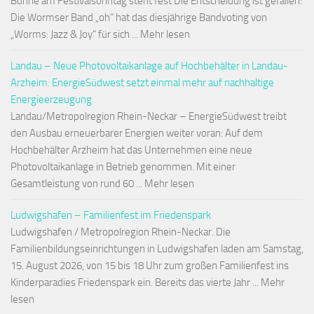
Bühne am Festivalsonntag steht fest Die Entscheidung ist gefallen:
Die Wormser Band „oh“ hat das diesjährige Bandvoting von
„Worms: Jazz & Joy“ für sich ... Mehr lesen
Landau – Neue Photovoltaikanlage auf Hochbehälter in Landau-
Arzheim: EnergieSüdwest setzt einmal mehr auf nachhaltige
Energieerzeugung
Landau/Metropolregion Rhein-Neckar – EnergieSüdwest treibt
den Ausbau erneuerbarer Energien weiter voran: Auf dem
Hochbehälter Arzheim hat das Unternehmen eine neue
Photovoltaikanlage in Betrieb genommen. Mit einer
Gesamtleistung von rund 60 ... Mehr lesen
Ludwigshafen – Familienfest im Friedenspark
Ludwigshafen / Metropolregion Rhein-Neckar. Die
Familienbildungseinrichtungen in Ludwigshafen laden am Samstag,
15. August 2026, von 15 bis 18 Uhr zum großen Familienfest ins
Kinderparadies Friedenspark ein. Bereits das vierte Jahr ... Mehr
lesen