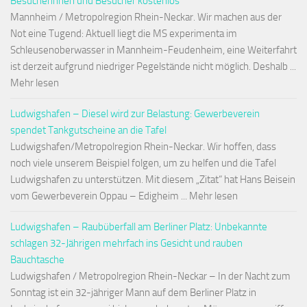
Besucherinnen und Besucher kostenlos
Mannheim / Metropolregion Rhein-Neckar. Wir machen aus der
Not eine Tugend: Aktuell liegt die MS experimenta im
Schleusenoberwasser in Mannheim-Feudenheim, eine Weiterfahrt
ist derzeit aufgrund niedriger Pegelstände nicht möglich. Deshalb ...
Mehr lesen
Ludwigshafen – Diesel wird zur Belastung: Gewerbeverein
spendet Tankgutscheine an die Tafel
Ludwigshafen/Metropolregion Rhein-Neckar. Wir hoffen, dass
noch viele unserem Beispiel folgen, um zu helfen und die Tafel
Ludwigshafen zu unterstützen. Mit diesem „Zitat“ hat Hans Beisein
vom Gewerbeverein Oppau – Edigheim ... Mehr lesen
Ludwigshafen – Raubüberfall am Berliner Platz: Unbekannte
schlagen 32-Jährigen mehrfach ins Gesicht und rauben
Bauchtasche
Ludwigshafen / Metropolregion Rhein-Neckar – In der Nacht zum
Sonntag ist ein 32-jähriger Mann auf dem Berliner Platz in