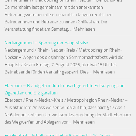
Germersheim / Metropolregion Rhein-Neckar – Der Landkreis
Germersheim lädt gemeinsam mit den anerkannten
Betreuungsvereinen alle ehrenamtlich tätigen rechtlichen
Betreuerinnen und Betreuer zu einem Grillfest ein. Die
Veranstaltung findet am Samstag, ... Mehr lesen
Neckargemünd – Sperrung der Hauptstraße
Neckargemünd / Rhein-Neckar-Kreis / Metropolregion Rhein-
Neckar – Wegen des diesjährigen Sommernachtsfests wird die
Hauptstraße am Freitag, 7. August 2026, ab etwa 15 Uhr bis
Betriebsende für den Verkehr gesperrt. Dies ... Mehr lesen
Eberbach – Brandgefahr durch unsachgerechte Entsorgung von
Zigaretten und E-Zigaretten
Eberbach / Rhein-Neckar-Kreis / Metropolregion Rhein-Neckar –
Aus aktuellem Anlass weisen wir darauf hin, dass nach §17 Abs.1
Nr.6 der polizeilichen Umweltschutzverordnung der Stadt Eberbach
das Wegwerfen und Ablagern von ... Mehr lesen
Frankenthal – Schulbuchausleihe: Ausgabe bis 14. August