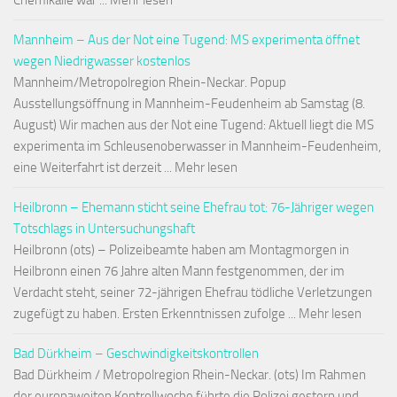
Chemikalie war ... Mehr lesen
Mannheim – Aus der Not eine Tugend: MS experimenta öffnet
wegen Niedrigwasser kostenlos
Mannheim/Metropolregion Rhein-Neckar. Popup
Ausstellungsöffnung in Mannheim-Feudenheim ab Samstag (8.
August) Wir machen aus der Not eine Tugend: Aktuell liegt die MS
experimenta im Schleusenoberwasser in Mannheim-Feudenheim,
eine Weiterfahrt ist derzeit ... Mehr lesen
Heilbronn – Ehemann sticht seine Ehefrau tot: 76-Jähriger wegen
Totschlags in Untersuchungshaft
Heilbronn (ots) – Polizeibeamte haben am Montagmorgen in
Heilbronn einen 76 Jahre alten Mann festgenommen, der im
Verdacht steht, seiner 72-jährigen Ehefrau tödliche Verletzungen
zugefügt zu haben. Ersten Erkenntnissen zufolge ... Mehr lesen
Bad Dürkheim – Geschwindigkeitskontrollen
Bad Dürkheim / Metropolregion Rhein-Neckar. (ots) Im Rahmen
der europaweiten Kontrollwoche führte die Polizei gestern und