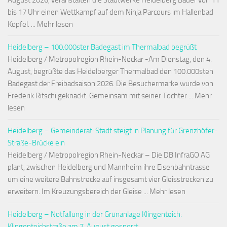
August 2026, veranstalten die Stadtwerke Heidelberg Bäder von 11
bis 17 Uhr einen Wettkampf auf dem Ninja Parcours im Hallenbad
Köpfel. ... Mehr lesen
Heidelberg – 100.000ster Badegast im Thermalbad begrüßt
Heidelberg / Metropolregion Rhein-Neckar -Am Dienstag, den 4.
August, begrüßte das Heidelberger Thermalbad den 100.000sten
Badegast der Freibadsaison 2026. Die Besuchermarke wurde von
Frederik Ritschi geknackt. Gemeinsam mit seiner Tochter ... Mehr
lesen
Heidelberg – Gemeinderat: Stadt steigt in Planung für Grenzhöfer-
Straße-Brücke ein
Heidelberg / Metropolregion Rhein-Neckar – Die DB InfraGO AG
plant, zwischen Heidelberg und Mannheim ihre Eisenbahntrasse
um eine weitere Bahnstrecke auf insgesamt vier Gleisstrecken zu
erweitern. Im Kreuzungsbereich der Gleise ... Mehr lesen
Heidelberg – Notfällung in der Grünanlage Klingenteich:
Klingenteichstraße am 7. August gesperrt