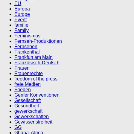
EU
Europa
Europe
Event
familie
Family
Feminismus
Fernseh-Produktionen
Fernsehen
Frankenthal
Frankfurt am Main
Französisch-Deutsch
Frauen
Frauenrechte
freedom of the press
freie Medien
Frieden
Genfer Konventionen
Gesellschaft
Gesundheit
gewerkschaft
Gewerkschaften
Gewissensfreiheit
GG
Ghana, Africa