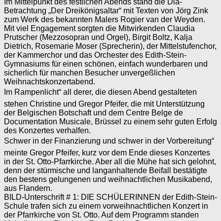
Im Mittelpunkt des festlichen Abends stand die Dia-
Betrachtung „Der Dreikönigsaltar“ mit Texten von Jörg Zink
zum Werk des bekannten Malers Rogier van der Weyden.
Mit viel Engagement sorgten die Mitwir­kenden Claudia
Prutscher (Mezzosopran und Orgel), Birgit Boltz, Kalja
Dietrich, Ro­semarie Moser (Sprecherin), der Mittelstu­fenchor,
der Kammerchor und das Orche­ster des Edith-Stein-
Gymnasiums für einen schönen, einfach wunderbaren und
sicher­lich für manchen Besucher unvergeßlichen
Weihnachtskonzertabend.
Im Rampen­licht“ all derer, die diesen Abend gestalteten
stehen Christine und Gregor Pfeifer, die mit Unterstützung
der Belgischen Botschaft und dem Centre Belge de
Documentation Musicale, Brüssel zu einem sehr guten Er­folg
des Konzertes verhalfen.
Schwer in der Finanzierung und schwer in der Vorbereitung“
meinte Gregor Pfeifer, kurz vor dem Ende dieses Konzertes
in der St. Otto-Pfarrkirche. Aber all die Mühe hat sich gelohnt,
denn der stürmische und lang­anhaltende Beifall bestätigte
den bestens gelungenen und weihnachtlichen Musikabend,
aus Flandern.
BILD-Unterschrift # 1: DIE SCHÜLERINNEN der Edith-Stein-
Schule trafen sich zu einem vorweihnachtlichen Konzert in
der Pfarrkirche von St. Otto. Auf dem Programm standen