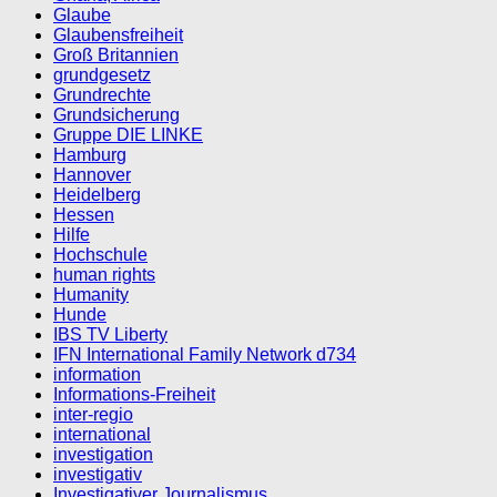
Glaube
Glaubensfreiheit
Groß Britannien
grundgesetz
Grundrechte
Grundsicherung
Gruppe DIE LINKE
Hamburg
Hannover
Heidelberg
Hessen
Hilfe
Hochschule
human rights
Humanity
Hunde
IBS TV Liberty
IFN International Family Network d734
information
Informations-Freiheit
inter-regio
international
investigation
investigativ
Investigativer Journalismus