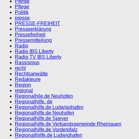
Pferde
Pflege
Politik
presse
PRESSE-FREIHEIT
Presseerklärung
Pressefreiheit
Pressemitteilung
Radio
Radio IBS Liberty
Radio TV IBS Liberty
Rassismus
recht
Rechtsanwälte
Redakteure
Region
regional
Regionalhile.de Neuhofen
Regionalhilfe. de
Regionalhilfe.de Ludwigshafen
Regionalhilfe.de Neuhofen
Regionalhilfe.de Speyer
Regionalhilfe.de Verbandsgemeinde Rheinauen
Regionalhilfe.de Vorderpfalz
Regionallhilfe.de Ludwighafen