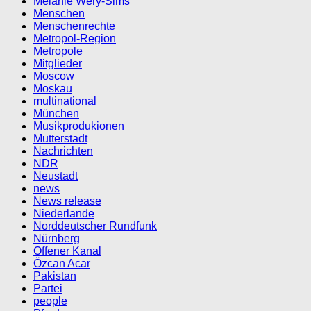
Melanie Wery-Sims
Menschen
Menschenrechte
Metropol-Region
Metropole
Mitglieder
Moscow
Moskau
multinational
München
Musikprodukionen
Mutterstadt
Nachrichten
NDR
Neustadt
news
News release
Niederlande
Norddeutscher Rundfunk
Nürnberg
Offener Kanal
Özcan Acar
Pakistan
Partei
people