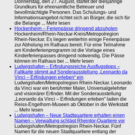
Donnerstag, den 27. August, startet der diesjährige
Grundkurs für ehrenamtliche Betreuer und
bevollmächtigte Personen. Das Schulungs- und
Informationsangebot richtet sich an Bürger, die sich für
die Belange ... Mehr lesen
Hockenheim – Ferienpässe dringend abzuholen
Hockenheim/Rhein-Neckar-Kreis/Metropolregion
Rhein-Neckar. Es liegen weiterhin einige Ferienpässe
zur Abholung im Rathaus bereit. Für eine Teilnahme
am Kinderferienprogramm ist die Vorlage eines
Kinderferienpasses dringend notwendig. Die Pässe
können im Rathaus bei ... Mehr lesen
Ludwigshafen – Erfindungsreiche Ausflugstipps –
Faltkarte stimmt auf Sonderausstellung „Leonardo da
Vinci – Erfindungen erleben“ ein
Ludwigshafen/Metropolregion Rhein-Neckar. Leonardo
da Vinci war ein berühmter Maler, Universalgelehrter
und visionärer Erfinder. Mit der Sonderausstellung
„Leonardo da Vinci – Erfindungen erleben“ laden die
Reiss-Engelhorn-Museen ab Oktober in die Werkstatt
... Mehr lesen
Ludwigshafen – Neue Stadtquartiere erhalten einen
Namen – Verwaltung schlägt Rheintor-Quartiere vor
Ludwigshafen/Metropolregion Rhein-Neckar. Fünf
Namen für die neuen Stadtquartiere entlang der