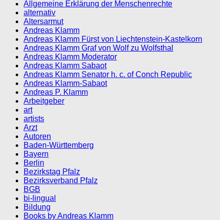
Allgemeine Erklärung der Menschenrechte
alternativ
Altersarmut
Andreas Klamm
Andreas Klamm Fürst von Liechtenstein-Kastelkorn
Andreas Klamm Graf von Wolf zu Wolfsthal
Andreas Klamm Moderator
Andreas Klamm Sabaot
Andreas Klamm Senator h. c. of Conch Republic
Andreas Klamm-Sabaot
Andreas P. Klamm
Arbeitgeber
art
artists
Arzt
Autoren
Baden-Württemberg
Bayern
Berlin
Bezirkstag Pfalz
Bezirksverband Pfalz
BGB
bi-lingual
Bildung
Books by Andreas Klamm