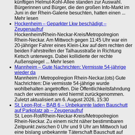
künftigen Helmut-Kohl-Allee standen zur Auswahl.
Bürgerinnen und Bürger, die den großen Info-Markt im
Juni in der Rhein-Galerie besuchten, hatten einen ...
Mehr lesen
Hockenheim – Geparkter Lkw beschädigt –
Zeugenaufruf
Hockenheim/Rhein-Neckar-Kreis/Metropolregion
Rhein-Neckar. Am Mittwoch gegen 11:45 Uhr war ein
20-jähriger Fahrer eines Klein-Lkw auf dem rechten der
beiden Fahrstreifen der Talhausstraße in Richtung
Ketsch unterwegs. Dabei kollidierte der rechte
Außenspiegel ... Mehr lesen
Mannheim – Gute Nachrichten: Vermisste 54-jährige
wieder da
Mannheim / Metropolregion Rhein-Neckar.(ots) Gute
Nachrichten: Die vermisste 54-jährige wurde
wohlbehalten angetroffen. Die Öffentlichkeitsfahndung
nach der vermissten wird hiermit zurückgenommen.
Zuletzt aktualisiert am 6. August 2026, 15:30
St. Leon-Rot – BAB 6 – Unbekannte laden Bauschutt
auf Parkplatz ab – Zeugenaufruf
St. Leon-Rot/Rhein-Neckar-Kreis/Metropolregion
Rhein-Neckar. Zu einem nicht näher bestimmbaren
Zeitpunkt zwischen 0 Uhr und 9 Uhr am Mittwoch lud
eine bislang unbekannte Täterschaft Bauschutt auf