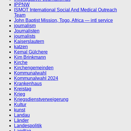
IPPNW
ISMOT International Social And Medical Outreach
Team
John Baptist Mission, Togo, Africa — intl service
journalism
Journalisten
journalists
Kaiserslautern
katzen
Kemal Gülchere
Kim Brinkmann
Kirche
Kirchengemeinden
Kommunalwahl
Kommunalwahl 2024
Krankenhaus
Kreistag
Krieg
Kriegsdienstverweigerung
Kultur
kunst
Landau
Länder
Landespolitik
Landtag