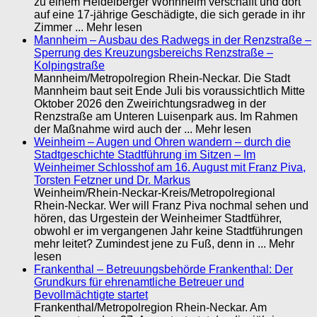
zu einem Heidelberger Wohnheim verschafft und dort
auf eine 17-jährige Geschädigte, die sich gerade in ihr
Zimmer ... Mehr lesen
Mannheim – Ausbau des Radwegs in der Renzstraße –
Sperrung des Kreuzungsbereichs Renzstraße –
Kolpingstraße
Mannheim/Metropolregion Rhein-Neckar. Die Stadt
Mannheim baut seit Ende Juli bis voraussichtlich Mitte
Oktober 2026 den Zweirichtungsradweg in der
Renzstraße am Unteren Luisenpark aus. Im Rahmen
der Maßnahme wird auch der ... Mehr lesen
Weinheim – Augen und Ohren wandern – durch die
Stadtgeschichte Stadtführung im Sitzen – Im
Weinheimer Schlosshof am 16. August mit Franz Piva,
Torsten Fetzner und Dr. Markus
Weinheim/Rhein-Neckar-Kreis/Metropolregional
Rhein-Neckar. Wer will Franz Piva nochmal sehen und
hören, das Urgestein der Weinheimer Stadtführer,
obwohl er im vergangenen Jahr keine Stadtführungen
mehr leitet? Zumindest jene zu Fuß, denn in ... Mehr
lesen
Frankenthal – Betreuungsbehörde Frankenthal: Der
Grundkurs für ehrenamtliche Betreuer und
Bevollmächtigte startet
Frankenthal/Metropolregion Rhein-Neckar. Am