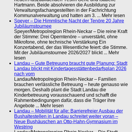
Hartmann. Beide absolvieren die Ausbildung zur
Verwaltungsfachangestellten in der Fachrichtung
Kommunalverwaltung und hatten am 3. ... Mehr lesen
Speyer – Die Himmlische Nacht der Tenöre 20 Jahre
Jubiläumstournee
Speyer/Metropolregion Rhein-Neckar – Die reine Kraft
der Stimme: Drei Operntenöre – unverstärkt, ohne
Mikrofone, ohne technische Verstärkung Ein
Konzertabend, der das Wesentliche feiert: die Stimme.
Mit der Jubiläumstournee 2026/2027 blickt ... Mehr
lesen
Landau – Gute Betreuung braucht gute Planung: Stadt
Landau blickt mit Kindertagesstättenbedarfsplan 2026
nach vorn
Landau/Metropolregion Rhein-Neckar – Familien
brauchen verlässliche Betreuung – heute genauso wie
morgen. Deshalb plant die Stadt Landau die
Kinderbetreuung vorausschauend und schafft die
Rahmenbedingungen dafür, dass die Träger ihre
Angebote ... Mehr lesen
Landau – Mobilität für alle: Barrierefreier Ausbau der
Bushaltestellen in Landau schreitet weiter voran –
Neue Bushäuschen an Otto-Hahn-Gymnasium im
Westring