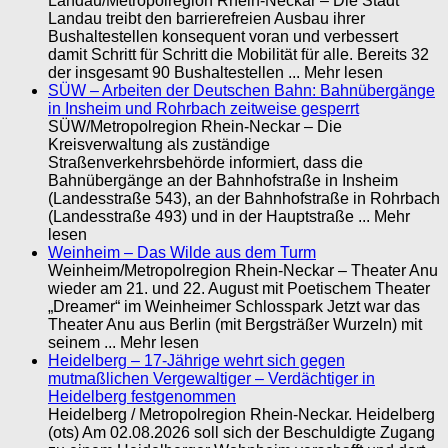
Landau/Metropolregion Rhein-Neckar – Die Stadt
Landau treibt den barrierefreien Ausbau ihrer
Bushaltestellen konsequent voran und verbessert
damit Schritt für Schritt die Mobilität für alle. Bereits 32
der insgesamt 90 Bushaltestellen ... Mehr lesen
SÜW – Arbeiten der Deutschen Bahn: Bahnübergänge
in Insheim und Rohrbach zeitweise gesperrt
SÜW/Metropolregion Rhein-Neckar – Die
Kreisverwaltung als zuständige
Straßenverkehrsbehörde informiert, dass die
Bahnübergänge an der Bahnhofstraße in Insheim
(Landesstraße 543), an der Bahnhofstraße in Rohrbach
(Landesstraße 493) und in der Hauptstraße ... Mehr
lesen
Weinheim – Das Wilde aus dem Turm
Weinheim/Metropolregion Rhein-Neckar – Theater Anu
wieder am 21. und 22. August mit Poetischem Theater
„Dreamer“ im Weinheimer Schlosspark Jetzt war das
Theater Anu aus Berlin (mit Bergsträßer Wurzeln) mit
seinem ... Mehr lesen
Heidelberg – 17-Jährige wehrt sich gegen
mutmaßlichen Vergewaltiger – Verdächtiger in
Heidelberg festgenommen
Heidelberg / Metropolregion Rhein-Neckar. Heidelberg
(ots) Am 02.08.2026 soll sich der Beschuldigte Zugang