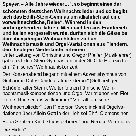
Speyer. – Alle Jahre wieder…“, so beginnt eines der
schönsten deutschen Weihnachtslieder und so begibt
sich das Edith-Stein-Gymna­sium alljährlich auf eine
vorweihnachtliche, Reise“. Während in den
vorhergehenden Jahren, Weihnachten aus Frankreich
und Italien vorgestellt wurde, durften sich die Gäste bei
dem diesjährigen Weihnachtskon-zert an
Weihnachtsmusik und Orgel-Varia­tionen aus Flandern,
dem heutigen Nieder­lande, erfreuen.
Unter Leitung von Christi­ne und Gregor Pfeifer (Musiklehrer)
gab das Edith-Stein-Gymnasium in der St. Otto-Pfarrkirche
ein flämisches“ Weihnachts­konzert.
Der Konzertabend begann mit einem Ad­ventshymnus von
Guillaume Duffy Conditor alme siderum“ (Gott heiliger
Schöpfer aller Stern). Weiter folgten flämische Weih­
nachtsmusikkompositionen und Orgel-Va­riationen von Flor
Peters Nun sei uns will­kommen“ Vier altflämische
Weihnachtslie­der“, Jan Pieterson Sweelinck mit Orgelva­
riationen über Allein Gott in der Höh sei Ehr“, Clemens non
Papa Seht ein Kind ist uns geboren“ und Renaat Veremans
Die Hirten“.