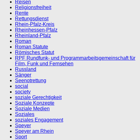
Reisen
Religionsfreiheit
Rente
Rettungsdienst
Rhein-Pfalz-Kreis
Rheinhessen-Pfalz
Rheinland-Pfalz
Roman
Roman Statute
Römisches Statut
RPF Rundfunk- und Programmarbeitsgemeinschaft für
Film, Funk und Fernsehen
Russland
Sänger
Seenotrettung
social
society
soziale Gerechtigkeit
Soziale Konzepte
Soziale Medien
Soziales
soziales Engagement
Speyer
Speyer am Rhein
Sport