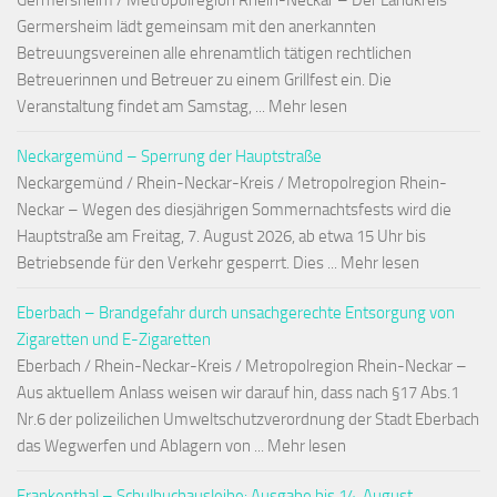
Germersheim / Metropolregion Rhein-Neckar – Der Landkreis
Germersheim lädt gemeinsam mit den anerkannten
Betreuungsvereinen alle ehrenamtlich tätigen rechtlichen
Betreuerinnen und Betreuer zu einem Grillfest ein. Die
Veranstaltung findet am Samstag, ... Mehr lesen
Neckargemünd – Sperrung der Hauptstraße
Neckargemünd / Rhein-Neckar-Kreis / Metropolregion Rhein-
Neckar – Wegen des diesjährigen Sommernachtsfests wird die
Hauptstraße am Freitag, 7. August 2026, ab etwa 15 Uhr bis
Betriebsende für den Verkehr gesperrt. Dies ... Mehr lesen
Eberbach – Brandgefahr durch unsachgerechte Entsorgung von
Zigaretten und E-Zigaretten
Eberbach / Rhein-Neckar-Kreis / Metropolregion Rhein-Neckar –
Aus aktuellem Anlass weisen wir darauf hin, dass nach §17 Abs.1
Nr.6 der polizeilichen Umweltschutzverordnung der Stadt Eberbach
das Wegwerfen und Ablagern von ... Mehr lesen
Frankenthal – Schulbuchausleihe: Ausgabe bis 14. August