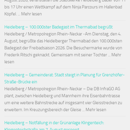
August 2026, veranstalten die Stadtwerke Heidelberg Bäder von 11
bis 17 Uhr einen Wettkampf auf dem Ninja Parcours im Hallenbad
Köpfel. ... Mehr lesen
Heidelberg – 100.000ster Badegast im Thermalbad begrüßt
Heidelberg / Metropolregion Rhein-Neckar -Am Dienstag, den 4.
August, begrüßte das Heidelberger Thermalbad den 100.000sten
Badegast der Freibadsaison 2026. Die Besuchermarke wurde von
Frederik Ritschi geknackt. Gemeinsam mit seiner Tochter ... Mehr
lesen
Heidelberg – Gemeinderat: Stadt steigt in Planung für Grenzhöfer-
Straße-Brücke ein
Heidelberg / Metropolregion Rhein-Neckar – Die DB InfraGO AG
plant, zwischen Heidelberg und Mannheim ihre Eisenbahntrasse
um eine weitere Bahnstrecke auf insgesamt vier Gleisstrecken zu
erweitern. Im Kreuzungsbereich der Gleise ... Mehr lesen
Heidelberg – Notfällung in der Grünanlage Klingenteich:
Klingenteichstraße am 7. August gesperrt