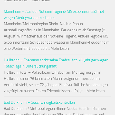
Chemikalie war ... Mehr lesen
Mannheim – Aus der Not eine Tugend: MS experimenta öffnet
wegen Niedrigwasser kostenlos
Mannheim/Metropolregion Rhein-Neckar. Popup
Ausstellungsöffnung in Mannheim-Feudenheim ab Samstag (8.
August) Wir machen aus der Not eine Tugend: Aktuell liegt die MS
experimenta im Schleusenoberwasser in Mannheim-Feudenheim,
eine Weiterfahrt ist derzeit ... Mehr lesen
Heilbronn – Ehemann sticht seine Ehefrau tot: 76-Jähriger wegen
Totschlags in Untersuchungshaft
Heilbronn (ots) – Polizeibeamte haben am Montagmorgen in
Heilbronn einen 76 Jahre alten Mann festgenommen, der im
Verdacht steht, seiner 72-jährigen Ehefrau tödliche Verletzungen
zugefügt zu haben. Ersten Erkenntnissen zufolge ... Mehr lesen
Bad Dürkheim – Geschwindigkeitskontrollen
Bad Dürkheim / Metropolregion Rhein-Neckar. (ots) Im Rahmen
der europaweiten Kontrollwoche führte die Polizei gestern und