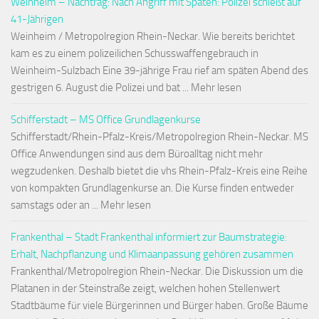
Weinheim – Nachtrag: Nach Angriff mit Spaten: Polizei schießt auf
41-Jährigen
Weinheim / Metropolregion Rhein-Neckar. Wie bereits berichtet
kam es zu einem polizeilichen Schusswaffengebrauch in
Weinheim-Sulzbach Eine 39-jährige Frau rief am späten Abend des
gestrigen 6. August die Polizei und bat ... Mehr lesen
Schifferstadt – MS Office Grundlagenkurse
Schifferstadt/Rhein-Pfalz-Kreis/Metropolregion Rhein-Neckar. MS
Office Anwendungen sind aus dem Büroalltag nicht mehr
wegzudenken. Deshalb bietet die vhs Rhein-Pfalz-Kreis eine Reihe
von kompakten Grundlagenkurse an. Die Kurse finden entweder
samstags oder an ... Mehr lesen
Frankenthal – Stadt Frankenthal informiert zur Baumstrategie:
Erhalt, Nachpflanzung und Klimaanpassung gehören zusammen
Frankenthal/Metropolregion Rhein-Neckar. Die Diskussion um die
Platanen in der Steinstraße zeigt, welchen hohen Stellenwert
Stadtbäume für viele Bürgerinnen und Bürger haben. Große Bäume