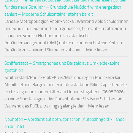
Landau – Ferienzeit ist Bauzeit: Stadt Landau modernisiert Schulen
für das neue Schuljahr – Grundschule Nußdorf wird energetisch
saniert – Moderne Schulcontainer stehen bereit
Landau/Metropolregion Rhein-Neckar. Während viele Schülerinnen
und Schüler die Sommerferien genossen, herrschte in zahlreichen
Landauer Schulen Hochbetrieb. Das städtische
Gebäudemanagement (GML) nutzte die unterrichtsfreie Zeit, um
Gebäude zu sanieren, Räume umzubauen ... Mehr lesen
Schifferstadt – Smartphones und Bargeld aus Umkleidekabine
gestohlen
Schifferstadt/Rhein-Pfalz-Kreis/Metropolregion Rhein-Neckar.
Mobiltelefone, Bargeld und eine türkisfarbene Nike-Cap erbeutete
ein bislang unbekannter Täter am Donnerstagabend (06.08.2026)
an einer Sportanlage in der Dudenhofener Straße in Schifferstadt.
Während des Fußballtrainings gelangte der ... Mehr lesen
Neuhofen – Verdacht auf betrügerischen „Autobahngold“-Handel
an der A61