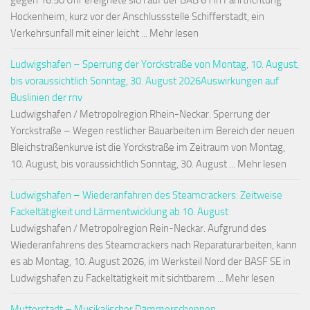
gegen 16:50 Uhr ereignete sich auf der BAB 61 in Fahrtrichtung
Hockenheim, kurz vor der Anschlussstelle Schifferstadt, ein
Verkehrsunfall mit einer leicht ... Mehr lesen
Ludwigshafen – Sperrung der Yorckstraße von Montag, 10. August,
bis voraussichtlich Sonntag, 30. August 2026Auswirkungen auf
Buslinien der rnv
Ludwigshafen / Metropolregion Rhein-Neckar. Sperrung der
Yorckstraße – Wegen restlicher Bauarbeiten im Bereich der neuen
Bleichstraßenkurve ist die Yorckstraße im Zeitraum von Montag,
10. August, bis voraussichtlich Sonntag, 30. August ... Mehr lesen
Ludwigshafen – Wiederanfahren des Steamcrackers: Zeitweise
Fackeltätigkeit und Lärmentwicklung ab 10. August
Ludwigshafen / Metropolregion Rein-Neckar. Aufgrund des
Wiederanfahrens des Steamcrackers nach Reparaturarbeiten, kann
es ab Montag, 10. August 2026, im Werksteil Nord der BASF SE in
Ludwigshafen zu Fackeltätigkeit mit sichtbarem ... Mehr lesen
Mutterstadt – Musikalischer Dämmerschoppen