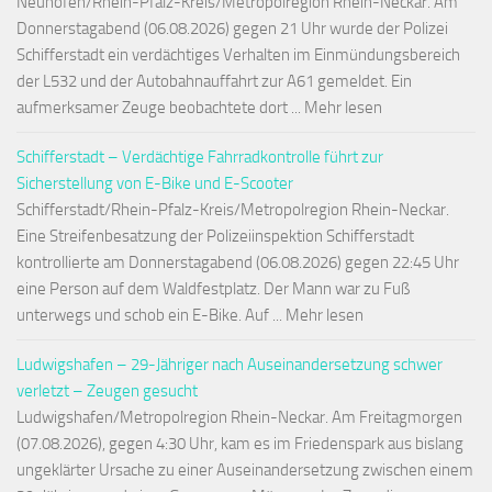
Neuhofen/Rhein-Pfalz-Kreis/Metropolregion Rhein-Neckar. Am
Donnerstagabend (06.08.2026) gegen 21 Uhr wurde der Polizei
Schifferstadt ein verdächtiges Verhalten im Einmündungsbereich
der L532 und der Autobahnauffahrt zur A61 gemeldet. Ein
aufmerksamer Zeuge beobachtete dort ... Mehr lesen
Schifferstadt – Verdächtige Fahrradkontrolle führt zur
Sicherstellung von E-Bike und E-Scooter
Schifferstadt/Rhein-Pfalz-Kreis/Metropolregion Rhein-Neckar.
Eine Streifenbesatzung der Polizeiinspektion Schifferstadt
kontrollierte am Donnerstagabend (06.08.2026) gegen 22:45 Uhr
eine Person auf dem Waldfestplatz. Der Mann war zu Fuß
unterwegs und schob ein E-Bike. Auf ... Mehr lesen
Ludwigshafen – 29-Jähriger nach Auseinandersetzung schwer
verletzt – Zeugen gesucht
Ludwigshafen/Metropolregion Rhein-Neckar. Am Freitagmorgen
(07.08.2026), gegen 4:30 Uhr, kam es im Friedenspark aus bislang
ungeklärter Ursache zu einer Auseinandersetzung zwischen einem