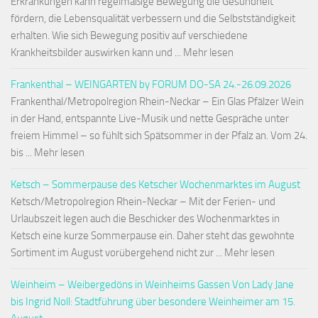
Erkrankungen kann regelmäßige Bewegung die Gesundheit
fördern, die Lebensqualität verbessern und die Selbstständigkeit
erhalten. Wie sich Bewegung positiv auf verschiedene
Krankheitsbilder auswirken kann und ... Mehr lesen
Frankenthal – WEINGARTEN by FORUM DO-SA 24.-26.09.2026
Frankenthal/Metropolregion Rhein-Neckar – Ein Glas Pfälzer Wein
in der Hand, entspannte Live-Musik und nette Gespräche unter
freiem Himmel – so fühlt sich Spätsommer in der Pfalz an. Vom 24.
bis ... Mehr lesen
Ketsch – Sommerpause des Ketscher Wochenmarktes im August
Ketsch/Metropolregion Rhein-Neckar – Mit der Ferien- und
Urlaubszeit legen auch die Beschicker des Wochenmarktes in
Ketsch eine kurze Sommerpause ein. Daher steht das gewohnte
Sortiment im August vorübergehend nicht zur ... Mehr lesen
Weinheim – Weibergedöns in Weinheims Gassen Von Lady Jane
bis Ingrid Noll: Stadtführung über besondere Weinheimer am 15.