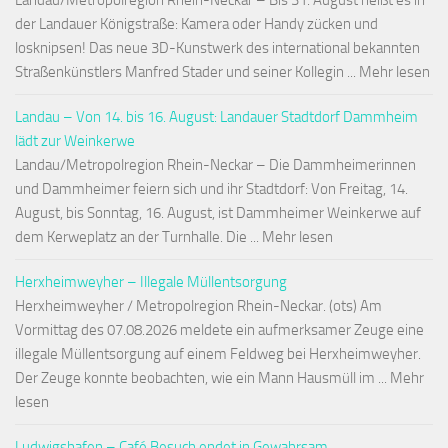
Landau/Metropolregion Rhein-Neckar – Bis 31. August heißt es in
der Landauer Königstraße: Kamera oder Handy zücken und
losknipsen! Das neue 3D-Kunstwerk des international bekannten
Straßenkünstlers Manfred Stader und seiner Kollegin ... Mehr lesen
Landau – Von 14. bis 16. August: Landauer Stadtdorf Dammheim
lädt zur Weinkerwe
Landau/Metropolregion Rhein-Neckar – Die Dammheimerinnen
und Dammheimer feiern sich und ihr Stadtdorf: Von Freitag, 14.
August, bis Sonntag, 16. August, ist Dammheimer Weinkerwe auf
dem Kerweplatz an der Turnhalle. Die ... Mehr lesen
Herxheimweyher – Illegale Müllentsorgung
Herxheimweyher / Metropolregion Rhein-Neckar. (ots) Am
Vormittag des 07.08.2026 meldete ein aufmerksamer Zeuge eine
illegale Müllentsorgung auf einem Feldweg bei Herxheimweyher.
Der Zeuge konnte beobachten, wie ein Mann Hausmüll im ... Mehr
lesen
Ludwigshafen – Café Besuch endet in Gewahrsam