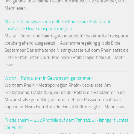
und gerade im ländlichen Raum. Am Mittwoch, 2.September, um ...
Mehr lesen
Mainz – Niedrigwasser am Rhein: Rheinland-Pfalz macht
zusätzliche Lkw-Transporte möglich
Mainz – Sonn- und Feiertagsfahrverbot für bestimmte Transporte
vorübergehend ausgesetzt – Ausnahmeregelung gilt bis Ende
September Das anhaltende Niedrigwasser auf dem Rhein setzt die
Lieferketten unter Druck. Rheinland-Pfalz reagiert darauf ... Mehr
lesen
Wörth – Randalierer in Gewahrsam genommen
Wörth am Rhein / Metropolregion Rhein-Neckar (ots) Am
Freitagabend, 07.08.2026, wurde der Polizei ein Randalierer in der
Mozartstraße gemeldet, der dort mehrere Passanten lautstark
anpöbelte. Beim Eintreffen der Einsatzkräfte zeigte ... Mehr lesen
Friedelsheim – 2,32 Promille auf dem Fahrrad: 21-Jähriger flüchtet
vor Polizei