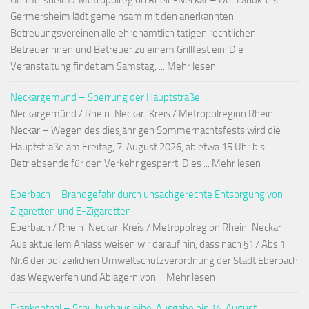
Germersheim / Metropolregion Rhein-Neckar – Der Landkreis
Germersheim lädt gemeinsam mit den anerkannten
Betreuungsvereinen alle ehrenamtlich tätigen rechtlichen
Betreuerinnen und Betreuer zu einem Grillfest ein. Die
Veranstaltung findet am Samstag, ... Mehr lesen
Neckargemünd – Sperrung der Hauptstraße
Neckargemünd / Rhein-Neckar-Kreis / Metropolregion Rhein-
Neckar – Wegen des diesjährigen Sommernachtsfests wird die
Hauptstraße am Freitag, 7. August 2026, ab etwa 15 Uhr bis
Betriebsende für den Verkehr gesperrt. Dies ... Mehr lesen
Eberbach – Brandgefahr durch unsachgerechte Entsorgung von
Zigaretten und E-Zigaretten
Eberbach / Rhein-Neckar-Kreis / Metropolregion Rhein-Neckar –
Aus aktuellem Anlass weisen wir darauf hin, dass nach §17 Abs.1
Nr.6 der polizeilichen Umweltschutzverordnung der Stadt Eberbach
das Wegwerfen und Ablagern von ... Mehr lesen
Frankenthal – Schulbuchausleihe: Ausgabe bis 14. August