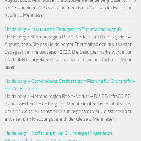
August 2026, veranstalten die Stadtwerke Heidelberg Bäder von 11
bis 17 Uhr einen Wettkampf auf dem Ninja Parcours im Hallenbad
Köpfel. ... Mehr lesen
Heidelberg – 100.000ster Badegast im Thermalbad begrüßt
Heidelberg / Metropolregion Rhein-Neckar -Am Dienstag, den 4.
August, begrüßte das Heidelberger Thermalbad den 100.000sten
Badegast der Freibadsaison 2026. Die Besuchermarke wurde von
Frederik Ritschi geknackt. Gemeinsam mit seiner Tochter ... Mehr
lesen
Heidelberg – Gemeinderat: Stadt steigt in Planung für Grenzhöfer-
Straße-Brücke ein
Heidelberg / Metropolregion Rhein-Neckar – Die DB InfraGO AG
plant, zwischen Heidelberg und Mannheim ihre Eisenbahntrasse
um eine weitere Bahnstrecke auf insgesamt vier Gleisstrecken zu
erweitern. Im Kreuzungsbereich der Gleise ... Mehr lesen
Heidelberg – Notfällung in der Grünanlage Klingenteich:
Klingenteichstraße am 7. August gesperrt