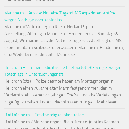
Chemikalie war ... Mehr lesen
Mannheim – Aus der Not eine Tugend: MS experimenta öffnet
wegen Niedrigwasser kostenlos
Mannheim/Metropolregion Rhein-Neckar. Popup
Ausstellungsöffnung in Mannheim-Feudenheim ab Samstag (8.
August) Wir machen aus der Not eine Tugend: Aktuell liegt die MS
experimenta im Schleusenoberwasser in Mannheim-Feudenheim,
eine Weiterfahrt ist derzeit ... Mehr lesen
Heilbronn – Ehemann sticht seine Ehefrau tot: 76-Jähriger wegen
Totschlags in Untersuchungshaft
Heilbronn (ots) – Polizeibeamte haben am Montagmorgen in
Heilbronn einen 76 Jahre alten Mann festgenommen, der im
Verdacht steht, seiner 72-jährigen Ehefrau tödliche Verletzungen
zugefügt zu haben. Ersten Erkenntnissen zufolge ... Mehr lesen
Bad Dürkheim – Geschwindigkeitskontrollen
Bad Dürkheim / Metropolregion Rhein-Neckar. (ots) Im Rahmen
der europaweiten Kontrollwoche führte die Polizei gestern und