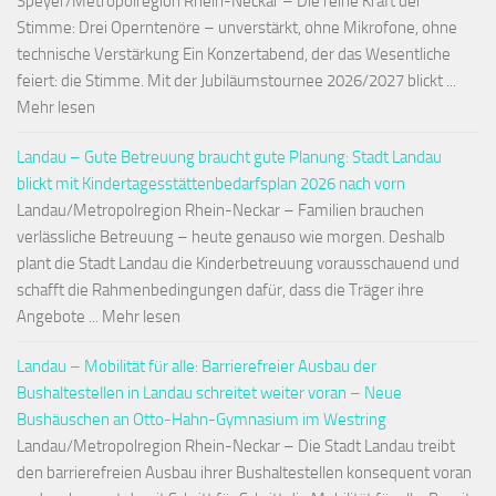
Speyer/Metropolregion Rhein-Neckar – Die reine Kraft der
Stimme: Drei Operntenöre – unverstärkt, ohne Mikrofone, ohne
technische Verstärkung Ein Konzertabend, der das Wesentliche
feiert: die Stimme. Mit der Jubiläumstournee 2026/2027 blickt ...
Mehr lesen
Landau – Gute Betreuung braucht gute Planung: Stadt Landau
blickt mit Kindertagesstättenbedarfsplan 2026 nach vorn
Landau/Metropolregion Rhein-Neckar – Familien brauchen
verlässliche Betreuung – heute genauso wie morgen. Deshalb
plant die Stadt Landau die Kinderbetreuung vorausschauend und
schafft die Rahmenbedingungen dafür, dass die Träger ihre
Angebote ... Mehr lesen
Landau – Mobilität für alle: Barrierefreier Ausbau der
Bushaltestellen in Landau schreitet weiter voran – Neue
Bushäuschen an Otto-Hahn-Gymnasium im Westring
Landau/Metropolregion Rhein-Neckar – Die Stadt Landau treibt
den barrierefreien Ausbau ihrer Bushaltestellen konsequent voran