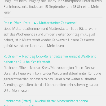
Ungeübte beim Umgang mit Handy und Smartphone unterstützen.
Für Interessierte findet am 15. September um 18 Uhr ein ... Mehr
lesen
Rhein-Pfalz-Kreis – 45. Mutterstadter Zeltkerwe!
Liebe Mutterstadterinnen und Mutterstadter, liebe Gäste, wenn
sich das Wochenende rund um den vierten Sonntag im August
nähert, ist in Mutterstadt wieder Kerwezeit. Unsere Zeltkerwe
gehört seit vielen Jahren zu ... Mehr lesen
Ruchheim – Nachtrag Lkw-Reifenplatzer verursacht Waldbrand
neben der A61 bei Schifferstadt
Ruchheim/Rhein-Neckar-Kreis/Metropolregion Rhein-Neckar.
Durch die Feuerwehr konnte der Waldbrand aktuell unter Kontrolle
gebracht werden, sodass sich das Feuer nicht weiter ausbreitet.
Allerdings gestalten sich die Löscharbeiten sehr schwierig, da vor
Ort ... Mehr lesen
Frankenthal (Pfalz) – Alkoholisierter Motorradfahrer ohne