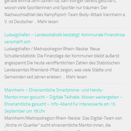
gerade einmal zehn Jahren hat Sam Edinger bereits geschafft,
wovon viele Sportlerinnen und Sportler nur träumen: Der
Nachwuchsathlet des Kampfsport-Team Body-Attack Viernheim e.
V. ist Deutscher ... Mehr lesen
Ludwigshafen – Landesstatistik bestätigt: Kommunale Finanzkrise
verschärft sich
Ludwigshafen / Metropolregion Rhein-Neckar. Neue
Schuldenstatistik: Die Finanzlage der Kommunen bleibt äußerst
angespannt Die heute veröffentlichten Zahlen des Statistischen
Landesamtes Rheinland-Pfalz zeigen, was viele Städte und
Gemeinden seit Jahren erleben: ... Mehr lesen
Mannheim – Ehrenamtliche Smartphone- und Handy-
Mentor:innen gesucht – Digitale Teilhabe: Wissen weitergeben –
Ehrenamtliche gesucht – Info-Abend für Interessierte am 15.
September um 18 Uhr
Mannheim/Metropolregion Rhein-Neckar. Das Digital-Team von
„Kirche im Quartier“ sucht ehrenamtliche Mentor:innen, die