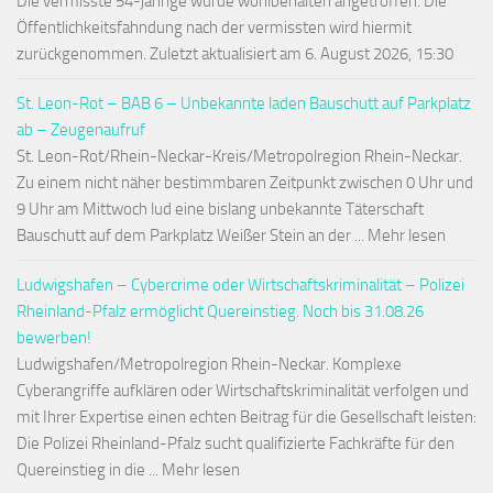
Die vermisste 54-jährige wurde wohlbehalten angetroffen. Die
Öffentlichkeitsfahndung nach der vermissten wird hiermit
zurückgenommen. Zuletzt aktualisiert am 6. August 2026, 15:30
St. Leon-Rot – BAB 6 – Unbekannte laden Bauschutt auf Parkplatz
ab – Zeugenaufruf
St. Leon-Rot/Rhein-Neckar-Kreis/Metropolregion Rhein-Neckar.
Zu einem nicht näher bestimmbaren Zeitpunkt zwischen 0 Uhr und
9 Uhr am Mittwoch lud eine bislang unbekannte Täterschaft
Bauschutt auf dem Parkplatz Weißer Stein an der ... Mehr lesen
Ludwigshafen – Cybercrime oder Wirtschaftskriminalität – Polizei
Rheinland-Pfalz ermöglicht Quereinstieg. Noch bis 31.08.26
bewerben!
Ludwigshafen/Metropolregion Rhein-Neckar. Komplexe
Cyberangriffe aufklären oder Wirtschaftskriminalität verfolgen und
mit Ihrer Expertise einen echten Beitrag für die Gesellschaft leisten:
Die Polizei Rheinland-Pfalz sucht qualifizierte Fachkräfte für den
Quereinstieg in die ... Mehr lesen