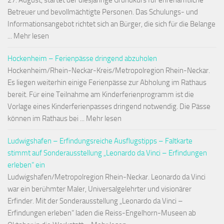
27. August, startet der diesjährige Grundkurs für ehrenamtliche
Betreuer und bevollmächtigte Personen. Das Schulungs- und
Informationsangebot richtet sich an Bürger, die sich für die Belange
... Mehr lesen
Hockenheim – Ferienpässe dringend abzuholen
Hockenheim/Rhein-Neckar-Kreis/Metropolregion Rhein-Neckar.
Es liegen weiterhin einige Ferienpässe zur Abholung im Rathaus
bereit. Für eine Teilnahme am Kinderferienprogramm ist die
Vorlage eines Kinderferienpasses dringend notwendig. Die Pässe
können im Rathaus bei ... Mehr lesen
Ludwigshafen – Erfindungsreiche Ausflugstipps – Faltkarte
stimmt auf Sonderausstellung „Leonardo da Vinci – Erfindungen
erleben“ ein
Ludwigshafen/Metropolregion Rhein-Neckar. Leonardo da Vinci
war ein berühmter Maler, Universalgelehrter und visionärer
Erfinder. Mit der Sonderausstellung „Leonardo da Vinci –
Erfindungen erleben“ laden die Reiss-Engelhorn-Museen ab