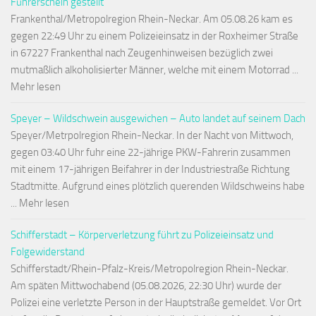
Führerschein gestellt
Frankenthal/Metropolregion Rhein-Neckar. Am 05.08.26 kam es
gegen 22:49 Uhr zu einem Polizeieinsatz in der Roxheimer Straße
in 67227 Frankenthal nach Zeugenhinweisen bezüglich zwei
mutmaßlich alkoholisierter Männer, welche mit einem Motorrad ...
Mehr lesen
Speyer – Wildschwein ausgewichen – Auto landet auf seinem Dach
Speyer/Metrpolregion Rhein-Neckar. In der Nacht von Mittwoch,
gegen 03:40 Uhr fuhr eine 22-jährige PKW-Fahrerin zusammen
mit einem 17-jährigen Beifahrer in der Industriestraße Richtung
Stadtmitte. Aufgrund eines plötzlich querenden Wildschweins habe
... Mehr lesen
Schifferstadt – Körperverletzung führt zu Polizeieinsatz und
Folgewiderstand
Schifferstadt/Rhein-Pfalz-Kreis/Metropolregion Rhein-Neckar.
Am späten Mittwochabend (05.08.2026, 22:30 Uhr) wurde der
Polizei eine verletzte Person in der Hauptstraße gemeldet. Vor Ort