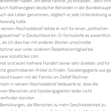
enommen haben, um seine Familie „zu entlasten“, doch ihm
urch Kaltherzigkeit deutscher Behörden in der Bundeshaupt
auch das Leben genommen, obgleich er jede Unterstützung 
otwendig hatte.
 seinem Abschiedsbrief setzte er sich für einen „politischen
gswechsel“ in Deutschland ein. Er formulierte es wesentlich
r, als ich dies hier mit anderen Worten umschreibe.
Rochner war unter anderem Redaktionsmitglied bei
www.sozialticker.com .
rnet sind wohl mehrere Hundert seiner sehr direkten und für
che geschriebenen Artikel zu finden. Sozialengagierte aus g
land trauern mit der Familie um Detlef Rochner.
noch in seinem Abschiedsbrief bedauerte er, dass die
enen Menschen und Sozialengagierten leider nicht
enfinden könnten:
 Bemühungen, die Menschen zu mehr Geschlossenheit zu