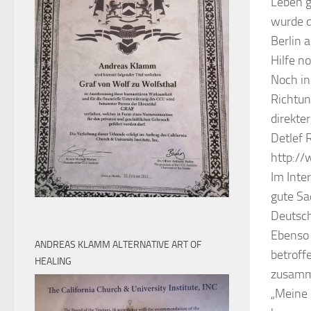
Leben g
wurde d
Berlin 
Hilfe n
Noch in
Richtun
direkte
Detlef 
http://
Im Inte
gute Sa
Deutsch
Ebenso 
ANDREAS KLAMM ALTERNATIVE ART OF
betroff
HEALING
zusamm
„Meine