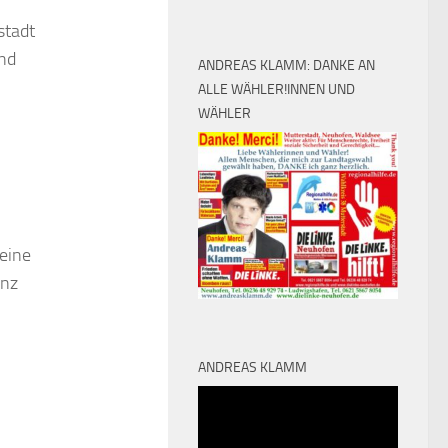
stadt
und
ANDREAS KLAMM: DANKE AN
ALLE WÄHLER!INNEN UND
WÄHLER
 eine
anz
ANDREAS KLAMM
Video-
Player