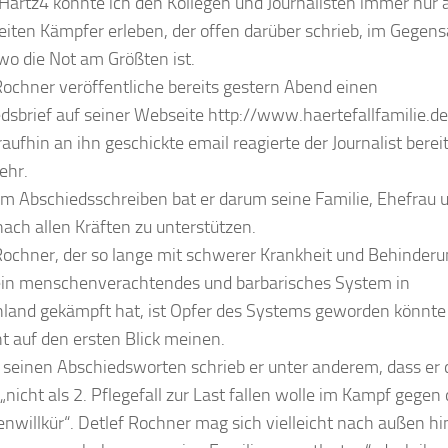
artz4 konnte ich den Kollegen und Journalisten immer nur a
reiten Kämpfer erleben, der offen darüber schrieb, im Gegens
 wo die Not am Größten ist.
Rochner veröffentliche bereits gestern Abend einen
dsbrief auf seiner Webseite http://www.haertefallfamilie.de
raufhin an ihn geschickte email reagierte der Journalist berei
ehr.
em Abschiedsschreiben bat er darum seine Familie, Ehefrau 
nach allen Kräften zu unterstützen.
Rochner, der so lange mit schwerer Krankheit und Behinder
in menschenverachtendes und barbarisches System in
land gekämpft hat, ist Opfer des Systems geworden könnt
cht auf den ersten Blick meinen.
 seinen Abschiedsworten schrieb er unter anderem, dass er 
„nicht als 2. Pflegefall zur Last fallen wolle im Kampf gegen 
nwillkür“. Detlef Rochner mag sich vielleicht nach außen hi