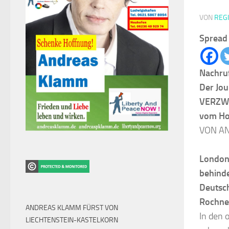
VON
REG
Spread 
Nachruf
Der Jou
VERZWEI
vom Ho
VON A
London 
behinde
Deutsch
Rochner
ANDREAS KLAMM FÜRST VON
In den 
LIECHTENSTEIN-KASTELKORN