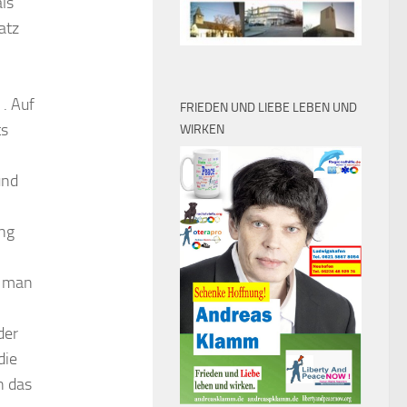
ls
atz
 . Auf
FRIEDEN UND LIEBE LEBEN UND
ts
WIRKEN
und
ung
e man
der
die
n das