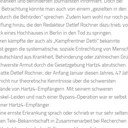
ranken und behinderten Journalisten informiert. Doch bei
 Betrachtung könnte man auch von einem „gezielten in den
 durch die Behörden“ sprechen. Zudem kam wohl nur noch p
flung hinzu, die den Redakteur Detlef Rochner dazu trieb, v
ck eines Hochhauses in Berlin in den Tod zu springen.
hren kämpfte der auch als „Kampfrentner Detti“ bekannte
ist gegen die systematische, soziale Entrechtung von Mensc
Deutschland aus Krankheit, Behinderung oder zahlreichen Gr
schwerste Armut durch die Gesetzgebung Hartz4 abrutschen.
hatte Detlef Rochner, der Anfang Januar diesen Jahres, 47 Ja
nicht nur theoretische Kenntnisse über die schwersten
tände von Hartz4-Empfängern. Mit seinem schweren
kel-Leiden und nach einer Bypass-Operation war er selbst
ener Hartz4-Empfänger.
ine ernste Erkrankung sprach oder schrieb er nur sehr selten.
zen Tele-Bekanntschaft in Zusammenarbeit bei Recherchen