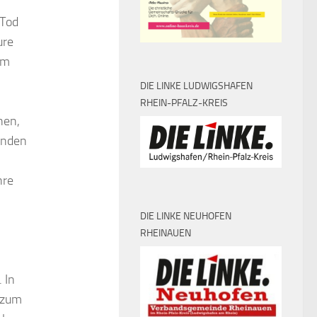
 Tod
ure
om
DIE LINKE LUDWIGSHAFEN
RHEIN-PFALZ-KREIS
hen,
ünden
hre
DIE LINKE NEUHOFEN
RHEINAUEN
 In
 zum