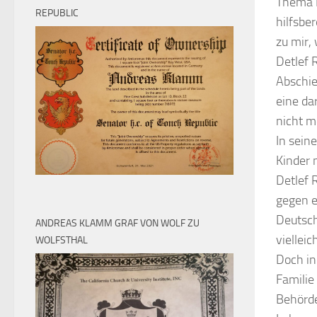
Thema H
REPUBLIC
hilfsbe
zu mir,
Detlef 
Abschie
eine da
nicht m
In sein
Kinder 
Detlef 
gegen e
Deutsch
ANDREAS KLAMM GRAF VON WOLF ZU
viellei
WOLFSTHAL
Doch in
Familie 
Behörde