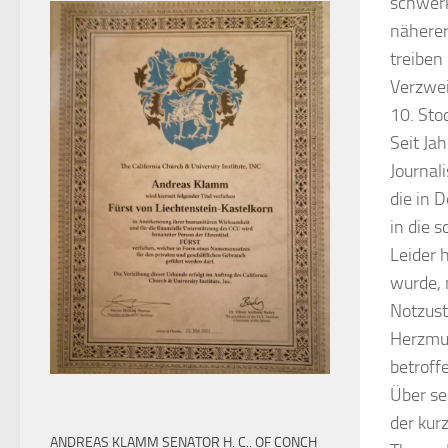
schwerk
näherer
treiben
Verzwei
10. Sto
Seit Ja
Journal
die in 
in die 
Leider 
wurde, 
Notzus
Herzmus
betroff
Über se
der kur
ANDREAS KLAMM SENATOR H. C.. OF CONCH