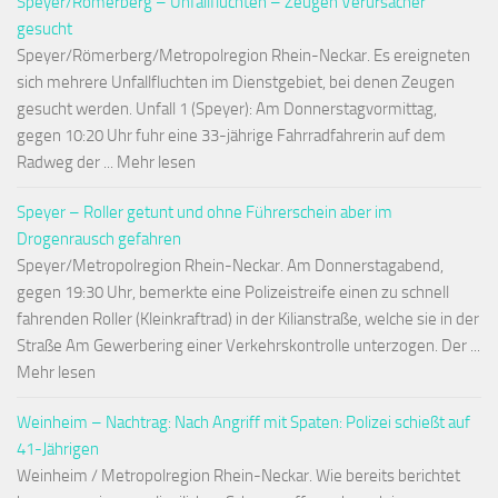
Speyer/Römerberg – Unfallfluchten – Zeugen Verursacher
gesucht
Speyer/Römerberg/Metropolregion Rhein-Neckar. Es ereigneten
sich mehrere Unfallfluchten im Dienstgebiet, bei denen Zeugen
gesucht werden. Unfall 1 (Speyer): Am Donnerstagvormittag,
gegen 10:20 Uhr fuhr eine 33-jährige Fahrradfahrerin auf dem
Radweg der ... Mehr lesen
Speyer – Roller getunt und ohne Führerschein aber im
Drogenrausch gefahren
Speyer/Metropolregion Rhein-Neckar. Am Donnerstagabend,
gegen 19:30 Uhr, bemerkte eine Polizeistreife einen zu schnell
fahrenden Roller (Kleinkraftrad) in der Kilianstraße, welche sie in der
Straße Am Gewerbering einer Verkehrskontrolle unterzogen. Der ...
Mehr lesen
Weinheim – Nachtrag: Nach Angriff mit Spaten: Polizei schießt auf
41-Jährigen
Weinheim / Metropolregion Rhein-Neckar. Wie bereits berichtet