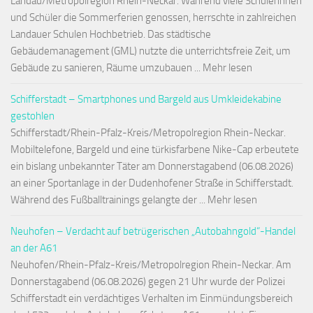
Landau/Metropolregion Rhein-Neckar. Während viele Schülerinnen
und Schüler die Sommerferien genossen, herrschte in zahlreichen
Landauer Schulen Hochbetrieb. Das städtische
Gebäudemanagement (GML) nutzte die unterrichtsfreie Zeit, um
Gebäude zu sanieren, Räume umzubauen ... Mehr lesen
Schifferstadt – Smartphones und Bargeld aus Umkleidekabine
gestohlen
Schifferstadt/Rhein-Pfalz-Kreis/Metropolregion Rhein-Neckar.
Mobiltelefone, Bargeld und eine türkisfarbene Nike-Cap erbeutete
ein bislang unbekannter Täter am Donnerstagabend (06.08.2026)
an einer Sportanlage in der Dudenhofener Straße in Schifferstadt.
Während des Fußballtrainings gelangte der ... Mehr lesen
Neuhofen – Verdacht auf betrügerischen „Autobahngold“-Handel
an der A61
Neuhofen/Rhein-Pfalz-Kreis/Metropolregion Rhein-Neckar. Am
Donnerstagabend (06.08.2026) gegen 21 Uhr wurde der Polizei
Schifferstadt ein verdächtiges Verhalten im Einmündungsbereich