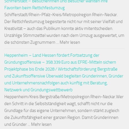
Schifferstadt – Besucherinnen und Besucher wählten ihre
Favoriten beim Rettichfestumzug
Schifferstadt/Rhein-Pfalz-Kreis/Metropolregion Rhein-Neckar.
Der Rettichfestumzug begeisterte nicht nur mit seiner Vielfalt und
Kreativität – auch das Publikum konnte aktiv mitentscheiden.
Unzählige Stimmzettel wurden nach dem Umzug ausgewertet, um
die schönsten Zugnummern ... Mehr lesen
Heppenheim – Land Hessen fördert Fortsetzung der
Gründungsoffensive – 358.339 Euro aus EFRE-Mitteln sichern
Projektphase bis Ende 2028 / Wirtschaftsförderung Bergstraße
und Zukunftsoffensive Überwald begleiten Gründerinnen, Gründer
und Unternehmensnachfolgen auch künftig mit Beratung,
Netzwerk und Gründungswettbewerb
Heppenheim/Kreis Bergstraße/Metropolregion Rhein-Neckar.Wer
den Schritt in die Selbstständigkeit wagt, schafft nicht nur die
Grundlage für das eigene Unternehmen, sondern stärkt zugleich
die Zukunftsfähigkeit einer ganzen Region. Damit Gründerinnen
und Gründer ... Mehr lesen