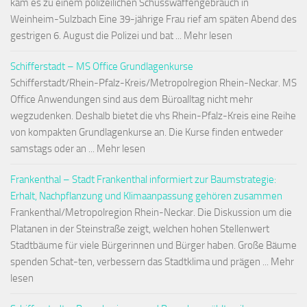
kam es zu einem polizeilichen Schusswaffengebrauch in
Weinheim-Sulzbach Eine 39-jährige Frau rief am späten Abend des
gestrigen 6. August die Polizei und bat ... Mehr lesen
Schifferstadt – MS Office Grundlagenkurse
Schifferstadt/Rhein-Pfalz-Kreis/Metropolregion Rhein-Neckar. MS
Office Anwendungen sind aus dem Büroalltag nicht mehr
wegzudenken. Deshalb bietet die vhs Rhein-Pfalz-Kreis eine Reihe
von kompakten Grundlagenkurse an. Die Kurse finden entweder
samstags oder an ... Mehr lesen
Frankenthal – Stadt Frankenthal informiert zur Baumstrategie:
Erhalt, Nachpflanzung und Klimaanpassung gehören zusammen
Frankenthal/Metropolregion Rhein-Neckar. Die Diskussion um die
Platanen in der Steinstraße zeigt, welchen hohen Stellenwert
Stadtbäume für viele Bürgerinnen und Bürger haben. Große Bäume
spenden Schat-ten, verbessern das Stadtklima und prägen ... Mehr
lesen