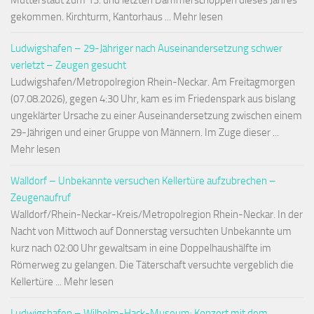
Mutterstadt zum 13. und letzten Dämmerschoppen dieses Jahres
gekommen. Kirchturm, Kantorhaus ... Mehr lesen
Ludwigshafen – 29-Jähriger nach Auseinandersetzung schwer
verletzt – Zeugen gesucht
Ludwigshafen/Metropolregion Rhein-Neckar. Am Freitagmorgen
(07.08.2026), gegen 4:30 Uhr, kam es im Friedenspark aus bislang
ungeklärter Ursache zu einer Auseinandersetzung zwischen einem
29-Jährigen und einer Gruppe von Männern. Im Zuge dieser ...
Mehr lesen
Walldorf – Unbekannte versuchen Kellertüre aufzubrechen –
Zeugenaufruf
Walldorf/Rhein-Neckar-Kreis/Metropolregion Rhein-Neckar. In der
Nacht von Mittwoch auf Donnerstag versuchten Unbekannte um
kurz nach 02:00 Uhr gewaltsam in eine Doppelhaushälfte im
Römerweg zu gelangen. Die Täterschaft versuchte vergeblich die
Kellertüre ... Mehr lesen
Ludwigshafen – Wilhelm-Hack-Museum: Konzert mit dem