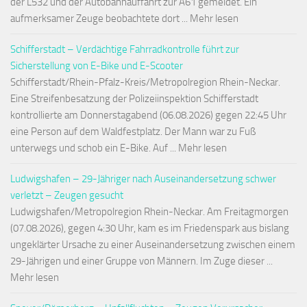
der L532 und der Autobahnauffahrt zur A61 gemeldet. Ein
aufmerksamer Zeuge beobachtete dort ... Mehr lesen
Schifferstadt – Verdächtige Fahrradkontrolle führt zur
Sicherstellung von E-Bike und E-Scooter
Schifferstadt/Rhein-Pfalz-Kreis/Metropolregion Rhein-Neckar.
Eine Streifenbesatzung der Polizeiinspektion Schifferstadt
kontrollierte am Donnerstagabend (06.08.2026) gegen 22:45 Uhr
eine Person auf dem Waldfestplatz. Der Mann war zu Fuß
unterwegs und schob ein E-Bike. Auf ... Mehr lesen
Ludwigshafen – 29-Jähriger nach Auseinandersetzung schwer
verletzt – Zeugen gesucht
Ludwigshafen/Metropolregion Rhein-Neckar. Am Freitagmorgen
(07.08.2026), gegen 4:30 Uhr, kam es im Friedenspark aus bislang
ungeklärter Ursache zu einer Auseinandersetzung zwischen einem
29-Jährigen und einer Gruppe von Männern. Im Zuge dieser ...
Mehr lesen