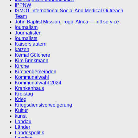
IPPNW
ISMOT International Social And Medical Outreach
Team
John Baptist Mission, Togo, Africa — intl service
journalism
Journalisten
journalists
Kaiserslautern
katzen
Kemal Gülchere
Kim Brinkmann
Kirche
Kirchengemeinden
Kommunalwahl
Kommunalwahl 2024
Krankenhaus
Kreistag
Krieg
Kriegsdienstverweigerung
Kultur
kunst
Landau
Länder
Landespolitik