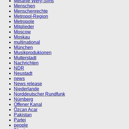
Melanie Wery-Sims
Menschen
Menschenrechte
Metropol-Region
Metropole
Mitglieder
Moscow
Moskau
multinational
München
Musikprodukionen
Mutterstadt
Nachrichten
NDR
Neustadt
news
News release
Niederlande
Norddeutscher Rundfunk
Nürnberg
Offener Kanal
Özcan Acar
Pakistan
Partei
people