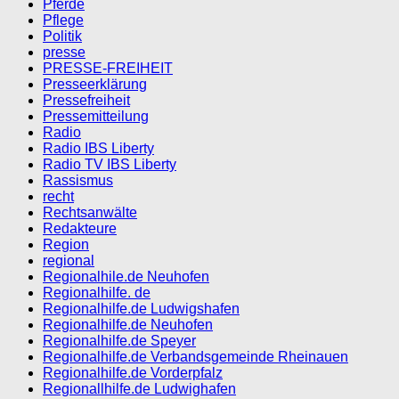
Pferde
Pflege
Politik
presse
PRESSE-FREIHEIT
Presseerklärung
Pressefreiheit
Pressemitteilung
Radio
Radio IBS Liberty
Radio TV IBS Liberty
Rassismus
recht
Rechtsanwälte
Redakteure
Region
regional
Regionalhile.de Neuhofen
Regionalhilfe. de
Regionalhilfe.de Ludwigshafen
Regionalhilfe.de Neuhofen
Regionalhilfe.de Speyer
Regionalhilfe.de Verbandsgemeinde Rheinauen
Regionalhilfe.de Vorderpfalz
Regionallhilfe.de Ludwighafen