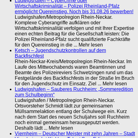
Ludwigshafen – Cybercrime oder
Wirtschaftskriminalität – Polizei Rheinland-Pfalz
ermöglicht Quereinstieg. Noch bis 31.08.26 bewerben!
Ludwigshafen/Metropolregion Rhein-Neckar.
Komplexe Cyberangriffe aufklären oder
Wirtschaftskriminalität verfolgen und mit Ihrer Expertise
einen echten Beitrag für die Gesellschaft leisten: Die
Polizei Rheinland-Pfalz sucht qualifizierte Fachkräfte
für den Quereinstieg in die ... Mehr lesen
Ketsch – Jugendschutzkontrollen auf dem
Backfischfest
Rhein-Neckar-Kreis/Metropolregion Rhein-Neckar. Im
Laufe des Mittwochabends waren Beamtinnen und
Beamte des Polizeireviers Schwetzingen rund um das
Festgelände des Backfischfests in der Straße Im Bruch
für den Jugendschutz im Einsatz. Ziel ... Mehr lesen
Ludwigshafen – Sauberes Ruchheim: „Sommeredition
zum Schulbeginn“
Ludwigshafen / Metropolregion Rhein-Neckar.
Ortsvorsteher Schmidt lädt zur gemeinsamen
Müllsammelaktion entlang der Schulwege ein. Kurz
nach dem Start des neuen Schuljahrs soll Ruchheim
noch einmal gemeinsam herausgeputzt werden.
Deshalb lädt ... Mehr lesen
Viernheim – Deutscher Meister mit zehn Jahren – Stadt