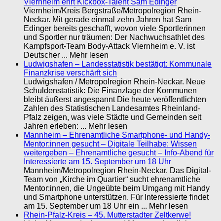
Viernheim ehrt Kickbox-Talent Sam Edinger
Viernheim/Kreis Bergstraße/Metropolregion Rhein-
Neckar. Mit gerade einmal zehn Jahren hat Sam
Edinger bereits geschafft, wovon viele Sportlerinnen
und Sportler nur träumen: Der Nachwuchsathlet des
Kampfsport-Team Body-Attack Viernheim e. V. ist
Deutscher ... Mehr lesen
Ludwigshafen – Landesstatistik bestätigt: Kommunale
Finanzkrise verschärft sich
Ludwigshafen / Metropolregion Rhein-Neckar. Neue
Schuldenstatistik: Die Finanzlage der Kommunen
bleibt äußerst angespannt Die heute veröffentlichten
Zahlen des Statistischen Landesamtes Rheinland-
Pfalz zeigen, was viele Städte und Gemeinden seit
Jahren erleben: ... Mehr lesen
Mannheim – Ehrenamtliche Smartphone- und Handy-
Mentor:innen gesucht – Digitale Teilhabe: Wissen
weitergeben – Ehrenamtliche gesucht – Info-Abend für
Interessierte am 15. September um 18 Uhr
Mannheim/Metropolregion Rhein-Neckar. Das Digital-
Team von „Kirche im Quartier“ sucht ehrenamtliche
Mentor:innen, die Ungeübte beim Umgang mit Handy
und Smartphone unterstützen. Für Interessierte findet
am 15. September um 18 Uhr ein ... Mehr lesen
Rhein-Pfalz-Kreis – 45. Mutterstadter Zeltkerwe!