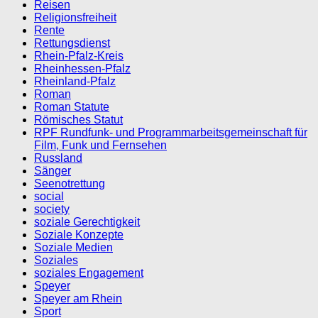
Reisen
Religionsfreiheit
Rente
Rettungsdienst
Rhein-Pfalz-Kreis
Rheinhessen-Pfalz
Rheinland-Pfalz
Roman
Roman Statute
Römisches Statut
RPF Rundfunk- und Programmarbeitsgemeinschaft für
Film, Funk und Fernsehen
Russland
Sänger
Seenotrettung
social
society
soziale Gerechtigkeit
Soziale Konzepte
Soziale Medien
Soziales
soziales Engagement
Speyer
Speyer am Rhein
Sport