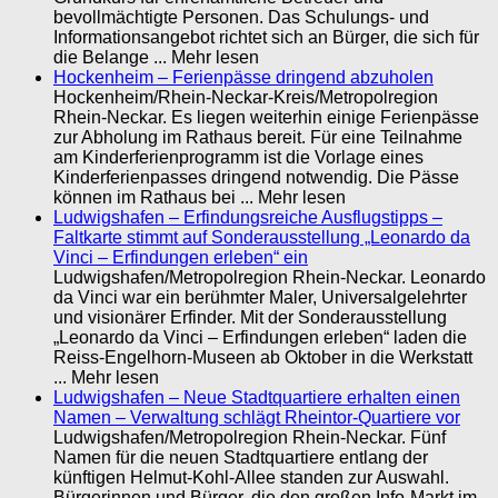
bevollmächtigte Personen. Das Schulungs- und
Informationsangebot richtet sich an Bürger, die sich für
die Belange ... Mehr lesen
Hockenheim – Ferienpässe dringend abzuholen
Hockenheim/Rhein-Neckar-Kreis/Metropolregion
Rhein-Neckar. Es liegen weiterhin einige Ferienpässe
zur Abholung im Rathaus bereit. Für eine Teilnahme
am Kinderferienprogramm ist die Vorlage eines
Kinderferienpasses dringend notwendig. Die Pässe
können im Rathaus bei ... Mehr lesen
Ludwigshafen – Erfindungsreiche Ausflugstipps –
Faltkarte stimmt auf Sonderausstellung „Leonardo da
Vinci – Erfindungen erleben“ ein
Ludwigshafen/Metropolregion Rhein-Neckar. Leonardo
da Vinci war ein berühmter Maler, Universalgelehrter
und visionärer Erfinder. Mit der Sonderausstellung
„Leonardo da Vinci – Erfindungen erleben“ laden die
Reiss-Engelhorn-Museen ab Oktober in die Werkstatt
... Mehr lesen
Ludwigshafen – Neue Stadtquartiere erhalten einen
Namen – Verwaltung schlägt Rheintor-Quartiere vor
Ludwigshafen/Metropolregion Rhein-Neckar. Fünf
Namen für die neuen Stadtquartiere entlang der
künftigen Helmut-Kohl-Allee standen zur Auswahl.
Bürgerinnen und Bürger, die den großen Info-Markt im