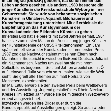
in Leningrad (UdSSR) geboren, hat schon immer das
Leben anders gesehen, als andere. 1980 besuchte die
junge Künstlerin die Kreiskunstschule Wyborg in ihrer
Geburtsstadt. Sie wurde von bekannten sowjetischen
Künstlern in Ölmalerei, Aquarell, Bildhauerei und
Kunstformgestaltung unterrichtet. Mit elf erhielt sie die
Empfehlung an das Kunstgymnasium der
Kunstakademie der Bildenden Künste zu gehen
.
Ihr erstes Bild hat sie bereits mit zwölf Jahren gemalt. 1984
hatte sie zum ersten Mal an der Ausstellung junger Künstler
der Kunstakademie der UdSSR teilgenommen. Ein Jahr
später erhielt sie an der Kunstakademie ihren ersten Preis.
1987 zog das Nachwuchstalent mit seinen Eltern nach
Mannheim. Sie spricht inzwischen fließend Deutsch. Julia ist
ein Nachtmensch. Nachts um zwei hat sie mit ihrem
Selbstbildnis begonnen. Seit fünf Jahren arbeitet sie mit Öl
auf Leinwand. Julia versucht so zu malen, wie sie die Welt
sieht. Sie greift alle Themen auf, malt Portraits von
Menschen, experimentiert.
Im Mai 1988 erwarb sie den zweiten Preis beim Wettbewerb
und der Ausstellung „Jugend gestaltet“ des Rhein-Neckar-
Kreises. Im letzten Jahr wurde sie beim gleichen Wettbewerb
erneut ausgezeichnet.
Inzwischen werden ihre Bilder quer durch die
Bundesrepublik auf Ausstellungen gezeigt. So auch wieder