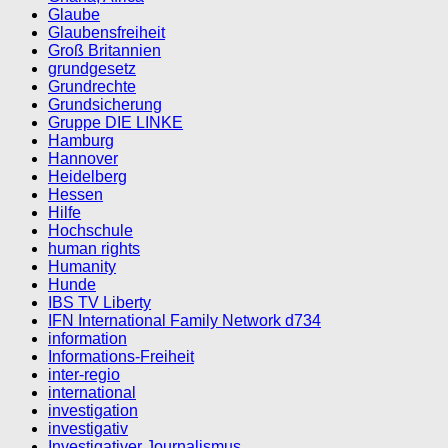
Glaube
Glaubensfreiheit
Groß Britannien
grundgesetz
Grundrechte
Grundsicherung
Gruppe DIE LINKE
Hamburg
Hannover
Heidelberg
Hessen
Hilfe
Hochschule
human rights
Humanity
Hunde
IBS TV Liberty
IFN International Family Network d734
information
Informations-Freiheit
inter-regio
international
investigation
investigativ
Investigativer Journalismus