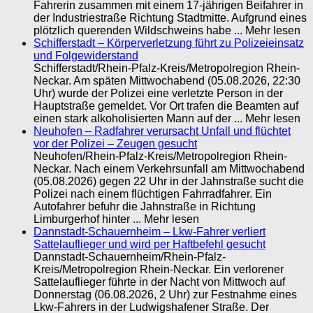
Fahrerin zusammen mit einem 17-jährigen Beifahrer in
der Industriestraße Richtung Stadtmitte. Aufgrund eines
plötzlich querenden Wildschweins habe ... Mehr lesen
Schifferstadt – Körperverletzung führt zu Polizeieinsatz
und Folgewiderstand
Schifferstadt/Rhein-Pfalz-Kreis/Metropolregion Rhein-
Neckar. Am späten Mittwochabend (05.08.2026, 22:30
Uhr) wurde der Polizei eine verletzte Person in der
Hauptstraße gemeldet. Vor Ort trafen die Beamten auf
einen stark alkoholisierten Mann auf der ... Mehr lesen
Neuhofen – Radfahrer verursacht Unfall und flüchtet
vor der Polizei – Zeugen gesucht
Neuhofen/Rhein-Pfalz-Kreis/Metropolregion Rhein-
Neckar. Nach einem Verkehrsunfall am Mittwochabend
(05.08.2026) gegen 22 Uhr in der Jahnstraße sucht die
Polizei nach einem flüchtigen Fahrradfahrer. Ein
Autofahrer befuhr die Jahnstraße in Richtung
Limburgerhof hinter ... Mehr lesen
Dannstadt-Schauernheim – Lkw-Fahrer verliert
Sattelauflieger und wird per Haftbefehl gesucht
Dannstadt-Schauernheim/Rhein-Pfalz-
Kreis/Metropolregion Rhein-Neckar. Ein verlorener
Sattelauflieger führte in der Nacht von Mittwoch auf
Donnerstag (06.08.2026, 2 Uhr) zur Festnahme eines
Lkw-Fahrers in der Ludwigshafener Straße. Der