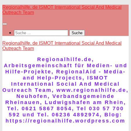
Skip
Regionalhilfe. de ISMOT International Social And Medical
to
Outreach Team
content
Suche
nach:
Regionalhilfe. de ISMOT International Social And Medical
Outreach Team
Regionalhilfe.de,
Arbeitsgemeinschaft für Medien- und
Hilfe-Projekte, RegionalAid - Media-
and Help-Projects, ISMOT
International Social And Medical
Outreach Team, www.regionalhilfe.de,
Neuhofen, Verbandsgemeinde
Rheinauen, Ludwigshafen am Rhein,
Tel. 0621 5867 8054, Tel 030 57 700
592 und Tel. 06236 4892974, Blog:
https://regionalhilfe.wordpress.com