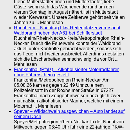
Liebe Mutterstadterinnen und Mutterstadter, liebe
Gäste, wenn sich das Wochenende rund um den
vierten Sonntag im August nähert, ist in Mutterstadt
wieder Kerwezeit. Unsere Zeltkerwe gehört seit vielen
Jahren zu ... Mehr lesen
Ruchheim – Nachtrag Lkw-Reifenplatzer verursacht
Waldbrand neben der A61 bei Schifferstadt
Ruchheim/Rhein-Neckar-Kreis/Metropolregion Rhein-
Neckar. Durch die Feuerwehr konnte der Waldbrand
aktuell unter Kontrolle gebracht werden, sodass sich
das Feuer nicht weiter ausbreitet. Allerdings gestalten
sich die Löscharbeiten sehr schwierig, da vor Ort ...
Mehr lesen
Frankenthal (Pfalz) – Alkoholisierter Motorradfahrer
ohne Führerschein gestellt
Frankenthal/Metropolregion Rhein-Neckar. Am
05.08.26 kam es gegen 22:49 Uhr zu einem
Polizeieinsatz in der Roxheimer Straße in 67227
Frankenthal nach Zeugenhinweisen bezüglich zwei
mutmaßlich alkoholisierter Männer, welche mit einem
Motorrad ... Mehr lesen
Speyer – Wildschwein ausgewichen – Auto landet auf
seinem Dach
Speyer/Metrpolregion Rhein-Neckar. In der Nacht von
Mittwoch, gegen 03:40 Uhr fuhr eine 22-jährige PKW-