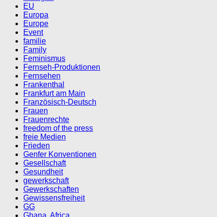
EU
Europa
Europe
Event
familie
Family
Feminismus
Fernseh-Produktionen
Fernsehen
Frankenthal
Frankfurt am Main
Französisch-Deutsch
Frauen
Frauenrechte
freedom of the press
freie Medien
Frieden
Genfer Konventionen
Gesellschaft
Gesundheit
gewerkschaft
Gewerkschaften
Gewissensfreiheit
GG
Ghana, Africa