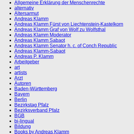
Allgemeine Erklärung der Menschenrechte
alternativ
Altersarmut
Andreas Klamm
Andreas Klamm Fürst von Liechtenstein-Kastelkorn
Andreas Klamm Graf von Wolf zu Wolfsthal
Andreas Klamm Moderator
Andreas Klamm Sabaot
Andreas Klamm Senator h. c. of Conch Republic
Andreas Klamm-Sabaot
Andreas P. Klamm
Arbeitgeber
art
artists
Arzt
Autoren
Baden-Württemberg
Bayern
Berlin
Bezirkstag Pfalz
Bezirksverband Pfalz
BGB
bi-lingual
Bildung
Books by Andreas Klamm