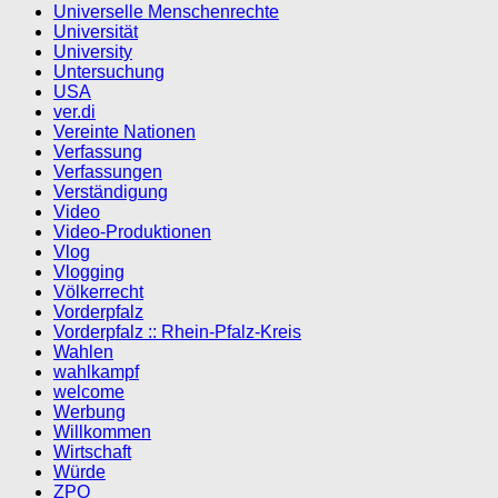
Universelle Menschenrechte
Universität
University
Untersuchung
USA
ver.di
Vereinte Nationen
Verfassung
Verfassungen
Verständigung
Video
Video-Produktionen
Vlog
Vlogging
Völkerrecht
Vorderpfalz
Vorderpfalz :: Rhein-Pfalz-Kreis
Wahlen
wahlkampf
welcome
Werbung
Willkommen
Wirtschaft
Würde
ZPO