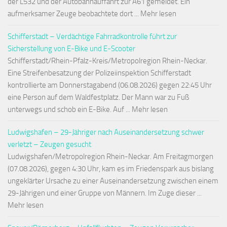
der L532 und der Autobahnauffahrt zur A61 gemeldet. Ein
aufmerksamer Zeuge beobachtete dort ... Mehr lesen
Schifferstadt – Verdächtige Fahrradkontrolle führt zur
Sicherstellung von E-Bike und E-Scooter
Schifferstadt/Rhein-Pfalz-Kreis/Metropolregion Rhein-Neckar.
Eine Streifenbesatzung der Polizeiinspektion Schifferstadt
kontrollierte am Donnerstagabend (06.08.2026) gegen 22:45 Uhr
eine Person auf dem Waldfestplatz. Der Mann war zu Fuß
unterwegs und schob ein E-Bike. Auf ... Mehr lesen
Ludwigshafen – 29-Jähriger nach Auseinandersetzung schwer
verletzt – Zeugen gesucht
Ludwigshafen/Metropolregion Rhein-Neckar. Am Freitagmorgen
(07.08.2026), gegen 4:30 Uhr, kam es im Friedenspark aus bislang
ungeklärter Ursache zu einer Auseinandersetzung zwischen einem
29-Jährigen und einer Gruppe von Männern. Im Zuge dieser ...
Mehr lesen