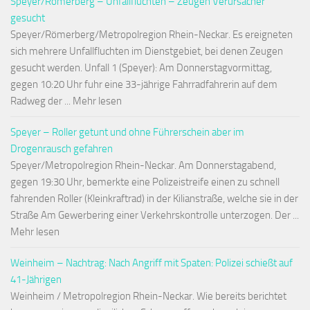
Speyer/Römerberg – Unfallfluchten – Zeugen Verursacher
gesucht
Speyer/Römerberg/Metropolregion Rhein-Neckar. Es ereigneten
sich mehrere Unfallfluchten im Dienstgebiet, bei denen Zeugen
gesucht werden. Unfall 1 (Speyer): Am Donnerstagvormittag,
gegen 10:20 Uhr fuhr eine 33-jährige Fahrradfahrerin auf dem
Radweg der ... Mehr lesen
Speyer – Roller getunt und ohne Führerschein aber im
Drogenrausch gefahren
Speyer/Metropolregion Rhein-Neckar. Am Donnerstagabend,
gegen 19:30 Uhr, bemerkte eine Polizeistreife einen zu schnell
fahrenden Roller (Kleinkraftrad) in der Kilianstraße, welche sie in der
Straße Am Gewerbering einer Verkehrskontrolle unterzogen. Der ...
Mehr lesen
Weinheim – Nachtrag: Nach Angriff mit Spaten: Polizei schießt auf
41-Jährigen
Weinheim / Metropolregion Rhein-Neckar. Wie bereits berichtet