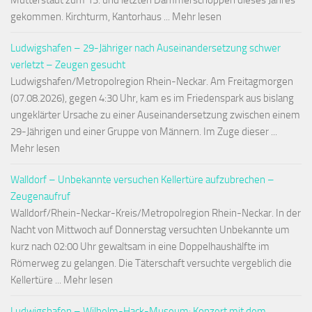
Mutterstadt zum 13. und letzten Dämmerschoppen dieses Jahres
gekommen. Kirchturm, Kantorhaus ... Mehr lesen
Ludwigshafen – 29-Jähriger nach Auseinandersetzung schwer
verletzt – Zeugen gesucht
Ludwigshafen/Metropolregion Rhein-Neckar. Am Freitagmorgen
(07.08.2026), gegen 4:30 Uhr, kam es im Friedenspark aus bislang
ungeklärter Ursache zu einer Auseinandersetzung zwischen einem
29-Jährigen und einer Gruppe von Männern. Im Zuge dieser ...
Mehr lesen
Walldorf – Unbekannte versuchen Kellertüre aufzubrechen –
Zeugenaufruf
Walldorf/Rhein-Neckar-Kreis/Metropolregion Rhein-Neckar. In der
Nacht von Mittwoch auf Donnerstag versuchten Unbekannte um
kurz nach 02:00 Uhr gewaltsam in eine Doppelhaushälfte im
Römerweg zu gelangen. Die Täterschaft versuchte vergeblich die
Kellertüre ... Mehr lesen
Ludwigshafen – Wilhelm-Hack-Museum: Konzert mit dem