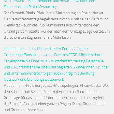
Schifferstadt – Besucherinnen und Besucher wählten ihre
Favoriten beim Rettichfestumzug
Schifferstadt/Rhein-Pfalz-Kreis/Metropolregion Rhein-Neckar.
Der Rettichfestumzug begeisterte nicht nur mit seiner Vielfalt und
Kreativität – auch das Publikum konnte aktiv mitentscheiden.
Unzählige Stimmzettel wurden nach dem Umzug ausgewertet, um
die schönsten Zugnummern ... Mehr lesen
Heppenheim – Land Hessen fördert Fortsetzung der
Gründungsoffensive – 358.339 Euro aus EFRE-Mitteln sichern
Projektphase bis Ende 2028 / Wirtschaftsförderung Bergstraße
und Zukunftsoffensive Überwald begleiten Gründerinnen, Gründer
und Unternehmensnachfolgen auch künftig mit Beratung,
Netzwerk und Gründungswettbewerb
Heppenheim/Kreis Bergstraße/Metropolregion Rhein-Neckar.Wer
den Schritt in die Selbstständigkeit wagt, schafft nicht nur die
Grundlage für das eigene Unternehmen, sondern stärkt zugleich
die Zukunftsfähigkeit einer ganzen Region. Damit Gründerinnen
und Gründer ... Mehr lesen