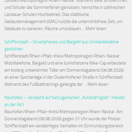
Landau/Metropolregion Rhein-Neckar. Während viele Schülerinnen
und Schüler die Sommerferien genossen, herrschte in zahlreichen
Landauer Schulen Hochbetrieb. Das städtische
Gebäudemanagement (GML) nutzte die unterrichtsfreie Zeit, um
Gebäude zu sanieren, Räume umzubauen ... Mehr lesen
Schifferstadt – Smartphones und Bargeld aus Umkleidekabine
gestohlen
Schifferstadt/Rhein-Pfalz-Kreis/Metropolregion Rhein-Neckar.
Mobiltelefone, Bargeld und eine türkisfarbene Nike-Cap erbeutete
ein bislang unbekannter Täter am Donnerstagabend (06.08.2026)
an einer Sportanlage in der Dudenhofener Straße in Schifferstadt.
Während des Fußballtrainings gelangte der ... Mehr lesen
Neuhofen – Verdacht auf betrügerischen „Autobahngold“-Handel
an der A61
Neuhofen/Rhein-Pfalz-Kreis/Metropolregion Rhein-Neckar. Am
Donnerstagabend (06.08.2026) gegen 21 Uhr wurde der Polizei
Schifferstadt ein verdächtiges Verhalten im Einmündungsbereich