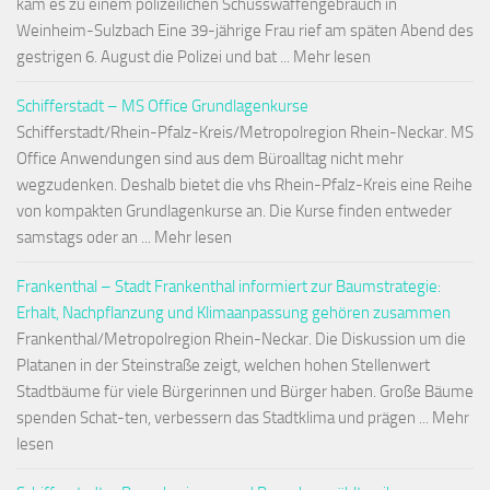
kam es zu einem polizeilichen Schusswaffengebrauch in
Weinheim-Sulzbach Eine 39-jährige Frau rief am späten Abend des
gestrigen 6. August die Polizei und bat ... Mehr lesen
Schifferstadt – MS Office Grundlagenkurse
Schifferstadt/Rhein-Pfalz-Kreis/Metropolregion Rhein-Neckar. MS
Office Anwendungen sind aus dem Büroalltag nicht mehr
wegzudenken. Deshalb bietet die vhs Rhein-Pfalz-Kreis eine Reihe
von kompakten Grundlagenkurse an. Die Kurse finden entweder
samstags oder an ... Mehr lesen
Frankenthal – Stadt Frankenthal informiert zur Baumstrategie:
Erhalt, Nachpflanzung und Klimaanpassung gehören zusammen
Frankenthal/Metropolregion Rhein-Neckar. Die Diskussion um die
Platanen in der Steinstraße zeigt, welchen hohen Stellenwert
Stadtbäume für viele Bürgerinnen und Bürger haben. Große Bäume
spenden Schat-ten, verbessern das Stadtklima und prägen ... Mehr
lesen