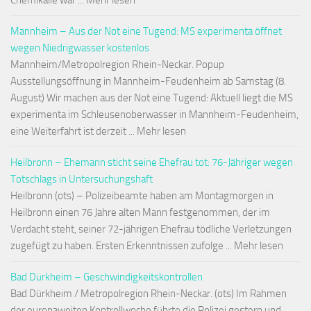
Chemikalie war ... Mehr lesen
Mannheim – Aus der Not eine Tugend: MS experimenta öffnet
wegen Niedrigwasser kostenlos
Mannheim/Metropolregion Rhein-Neckar. Popup
Ausstellungsöffnung in Mannheim-Feudenheim ab Samstag (8.
August) Wir machen aus der Not eine Tugend: Aktuell liegt die MS
experimenta im Schleusenoberwasser in Mannheim-Feudenheim,
eine Weiterfahrt ist derzeit ... Mehr lesen
Heilbronn – Ehemann sticht seine Ehefrau tot: 76-Jähriger wegen
Totschlags in Untersuchungshaft
Heilbronn (ots) – Polizeibeamte haben am Montagmorgen in
Heilbronn einen 76 Jahre alten Mann festgenommen, der im
Verdacht steht, seiner 72-jährigen Ehefrau tödliche Verletzungen
zugefügt zu haben. Ersten Erkenntnissen zufolge ... Mehr lesen
Bad Dürkheim – Geschwindigkeitskontrollen
Bad Dürkheim / Metropolregion Rhein-Neckar. (ots) Im Rahmen
der europaweiten Kontrollwoche führte die Polizei gestern und