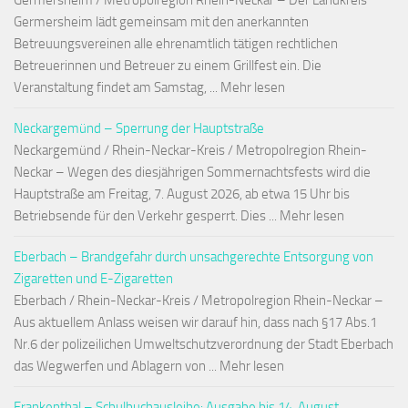
Germersheim / Metropolregion Rhein-Neckar – Der Landkreis
Germersheim lädt gemeinsam mit den anerkannten
Betreuungsvereinen alle ehrenamtlich tätigen rechtlichen
Betreuerinnen und Betreuer zu einem Grillfest ein. Die
Veranstaltung findet am Samstag, ... Mehr lesen
Neckargemünd – Sperrung der Hauptstraße
Neckargemünd / Rhein-Neckar-Kreis / Metropolregion Rhein-
Neckar – Wegen des diesjährigen Sommernachtsfests wird die
Hauptstraße am Freitag, 7. August 2026, ab etwa 15 Uhr bis
Betriebsende für den Verkehr gesperrt. Dies ... Mehr lesen
Eberbach – Brandgefahr durch unsachgerechte Entsorgung von
Zigaretten und E-Zigaretten
Eberbach / Rhein-Neckar-Kreis / Metropolregion Rhein-Neckar –
Aus aktuellem Anlass weisen wir darauf hin, dass nach §17 Abs.1
Nr.6 der polizeilichen Umweltschutzverordnung der Stadt Eberbach
das Wegwerfen und Ablagern von ... Mehr lesen
Frankenthal – Schulbuchausleihe: Ausgabe bis 14. August