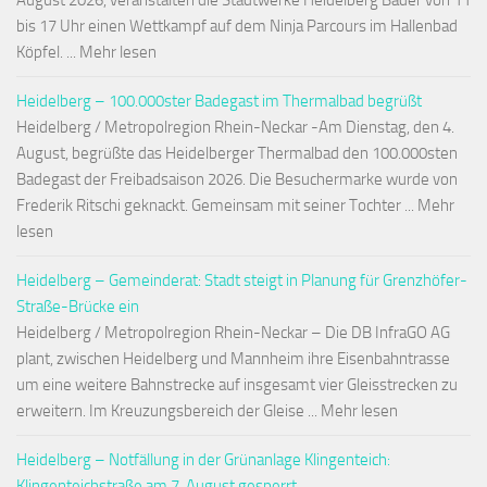
August 2026, veranstalten die Stadtwerke Heidelberg Bäder von 11
bis 17 Uhr einen Wettkampf auf dem Ninja Parcours im Hallenbad
Köpfel. ... Mehr lesen
Heidelberg – 100.000ster Badegast im Thermalbad begrüßt
Heidelberg / Metropolregion Rhein-Neckar -Am Dienstag, den 4.
August, begrüßte das Heidelberger Thermalbad den 100.000sten
Badegast der Freibadsaison 2026. Die Besuchermarke wurde von
Frederik Ritschi geknackt. Gemeinsam mit seiner Tochter ... Mehr
lesen
Heidelberg – Gemeinderat: Stadt steigt in Planung für Grenzhöfer-
Straße-Brücke ein
Heidelberg / Metropolregion Rhein-Neckar – Die DB InfraGO AG
plant, zwischen Heidelberg und Mannheim ihre Eisenbahntrasse
um eine weitere Bahnstrecke auf insgesamt vier Gleisstrecken zu
erweitern. Im Kreuzungsbereich der Gleise ... Mehr lesen
Heidelberg – Notfällung in der Grünanlage Klingenteich:
Klingenteichstraße am 7. August gesperrt