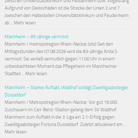
zwischen Universitätsklinikum und Feudenheim bzw. Vogelstang
Aufgrund von Gleisschäden ist die Strecke der Linien 2 und 7
zwischen den Haltestellen Universitätsklinikum und Feudenheim
ab ... Mehr lesen
Mannheim – 83-jährige vermisst
Mannheim / metropolregion Rhein-Neckar.(ots) Seit den
Mittagsstunden des 07.08.2026 wird die 83-jährige Anita S.
vermisst. Sie verließ vermutlich gegen 11:00 Uhr in einem
unbeobachteten Moment das Pflegeheim im Mannheimer
Stadtteil ... Mehr lesen
Mannheim – Starker Auftakt: Waldhof schlägt Zweitligaabsteiger
Düsseldorf
Mannheim / Metropolregion Rhein-Neckar. Vor gut 19.000
Zuschauern im Carl-Benz-Stadion gelang dem SV Waldhof
Mannheim zum Auftakt in die 3. Liga ein 2:1-Erfolg gegen
Zweitligaabsteiger Fortuna Düsseldorf. Zuletzt aktualisiert am ...
Mehr lesen