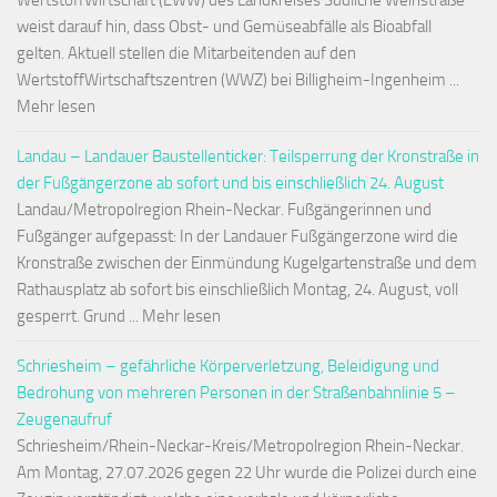
WertstoffWirtschaft (EWW) des Landkreises Südliche Weinstraße
weist darauf hin, dass Obst- und Gemüseabfälle als Bioabfall
gelten. Aktuell stellen die Mitarbeitenden auf den
WertstoffWirtschaftszentren (WWZ) bei Billigheim-Ingenheim ...
Mehr lesen
Landau – Landauer Baustellenticker: Teilsperrung der Kronstraße in
der Fußgängerzone ab sofort und bis einschließlich 24. August
Landau/Metropolregion Rhein-Neckar. Fußgängerinnen und
Fußgänger aufgepasst: In der Landauer Fußgängerzone wird die
Kronstraße zwischen der Einmündung Kugelgartenstraße und dem
Rathausplatz ab sofort bis einschließlich Montag, 24. August, voll
gesperrt. Grund ... Mehr lesen
Schriesheim – gefährliche Körperverletzung, Beleidigung und
Bedrohung von mehreren Personen in der Straßenbahnlinie 5 –
Zeugenaufruf
Schriesheim/Rhein-Neckar-Kreis/Metropolregion Rhein-Neckar.
Am Montag, 27.07.2026 gegen 22 Uhr wurde die Polizei durch eine