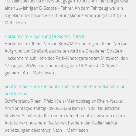
Polizeiinspektion Schifferstadt gegen 19:30 Uhr in der Burgstraße
einen 25-jährigen E-Scooter-Fahrer. An dem Fahrzeug war ein
abgelaufenes blaues Versicherungskennzeichen angebracht; ein ...
Mehr lesen
Hockenheim – Sperrung Dresdener Straße
Hockenheim/Rhein-Neckar-Kreis/Metropolregion Rhein-Neckar.
Aufgrund von Straßenbauarbeiten wird die Dresdener Straße in
Hockenheim auf Höhe des Park-Kindergartens am Mittwoch, den
12. August 2026, und Donnerstag, den 13. August 2026, voll
gesperrt. Ab ... Mehr lesen
Schifferstadt – Verkehrsunfall mit leicht verletztem Radfahrer in
Schifferstadt
Schifferstadt/Rhein-Pfalz-Kreis/Metropolregion Rhein-Neckar.
Am Sonntagvormittag (09.08.2026) kam es in der Neustadter
Straße in Schifferstadt zu einem Verkehrsunfall zwischen einem
Autofahrer und einem Radfahrer, bei dem der Radler leichte
Verletzungen davontrug. Nach ... Mehr lesen