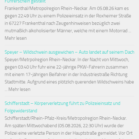
Führerschein gestellt
Frankenthal/Metropolregion Rhein-Neckar. Am 05.08.26 kam es
gegen 22:49 Uhr zu einem Polizeieinsatz in der Roxheimer Straße
in 67227 Frankenthal nach Zeugenhinweisen bezüglich zwei
mutmaßlich alkoholisierter Männer, welche mit einem Motorrad ...
Mehr lesen
Speyer – Wildschwein ausgewichen – Auto landet auf seinem Dach
Speyer/Metrpolregion Rhein-Neckar. In der Nacht von Mittwoch,
gegen 03:40 Uhr fuhr eine 22-jährige PKW-Fahrerin zusammen
mit einem 17-jährigen Beifahrer in der Industriestraße Richtung
Stadtmitte. Aufgrund eines plötzlich querenden Wildschweins habe
... Mehr lesen
Schifferstadt – Körperverletzung führt zu Polizeieinsatz und
Folgewiderstand
Schifferstadt/Rhein-Pfalz-Kreis/Metropolregion Rhein-Neckar.
Am späten Mittwochabend (05.08.2026, 22:30 Uhr) wurde der
Polizei eine verletzte Person in der Hauptstraße gemeldet. Vor Ort