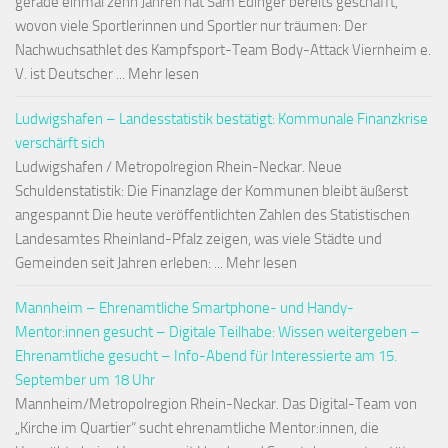
gerade einmal zehn Jahren hat Sam Edinger bereits geschafft,
wovon viele Sportlerinnen und Sportler nur träumen: Der
Nachwuchsathlet des Kampfsport-Team Body-Attack Viernheim e.
V. ist Deutscher ... Mehr lesen
Ludwigshafen – Landesstatistik bestätigt: Kommunale Finanzkrise
verschärft sich
Ludwigshafen / Metropolregion Rhein-Neckar. Neue
Schuldenstatistik: Die Finanzlage der Kommunen bleibt äußerst
angespannt Die heute veröffentlichten Zahlen des Statistischen
Landesamtes Rheinland-Pfalz zeigen, was viele Städte und
Gemeinden seit Jahren erleben: ... Mehr lesen
Mannheim – Ehrenamtliche Smartphone- und Handy-
Mentor:innen gesucht – Digitale Teilhabe: Wissen weitergeben –
Ehrenamtliche gesucht – Info-Abend für Interessierte am 15.
September um 18 Uhr
Mannheim/Metropolregion Rhein-Neckar. Das Digital-Team von
„Kirche im Quartier“ sucht ehrenamtliche Mentor:innen, die