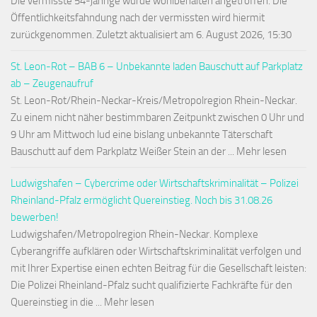
Die vermisste 54-jährige wurde wohlbehalten angetroffen. Die
Öffentlichkeitsfahndung nach der vermissten wird hiermit
zurückgenommen. Zuletzt aktualisiert am 6. August 2026, 15:30
St. Leon-Rot – BAB 6 – Unbekannte laden Bauschutt auf Parkplatz
ab – Zeugenaufruf
St. Leon-Rot/Rhein-Neckar-Kreis/Metropolregion Rhein-Neckar.
Zu einem nicht näher bestimmbaren Zeitpunkt zwischen 0 Uhr und
9 Uhr am Mittwoch lud eine bislang unbekannte Täterschaft
Bauschutt auf dem Parkplatz Weißer Stein an der ... Mehr lesen
Ludwigshafen – Cybercrime oder Wirtschaftskriminalität – Polizei
Rheinland-Pfalz ermöglicht Quereinstieg. Noch bis 31.08.26
bewerben!
Ludwigshafen/Metropolregion Rhein-Neckar. Komplexe
Cyberangriffe aufklären oder Wirtschaftskriminalität verfolgen und
mit Ihrer Expertise einen echten Beitrag für die Gesellschaft leisten:
Die Polizei Rheinland-Pfalz sucht qualifizierte Fachkräfte für den
Quereinstieg in die ... Mehr lesen