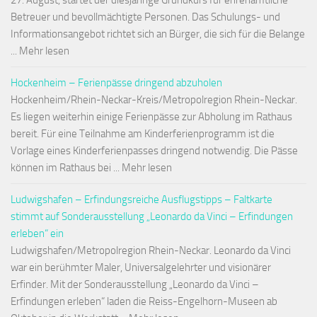
27. August, startet der diesjährige Grundkurs für ehrenamtliche
Betreuer und bevollmächtigte Personen. Das Schulungs- und
Informationsangebot richtet sich an Bürger, die sich für die Belange
... Mehr lesen
Hockenheim – Ferienpässe dringend abzuholen
Hockenheim/Rhein-Neckar-Kreis/Metropolregion Rhein-Neckar.
Es liegen weiterhin einige Ferienpässe zur Abholung im Rathaus
bereit. Für eine Teilnahme am Kinderferienprogramm ist die
Vorlage eines Kinderferienpasses dringend notwendig. Die Pässe
können im Rathaus bei ... Mehr lesen
Ludwigshafen – Erfindungsreiche Ausflugstipps – Faltkarte
stimmt auf Sonderausstellung „Leonardo da Vinci – Erfindungen
erleben“ ein
Ludwigshafen/Metropolregion Rhein-Neckar. Leonardo da Vinci
war ein berühmter Maler, Universalgelehrter und visionärer
Erfinder. Mit der Sonderausstellung „Leonardo da Vinci –
Erfindungen erleben“ laden die Reiss-Engelhorn-Museen ab