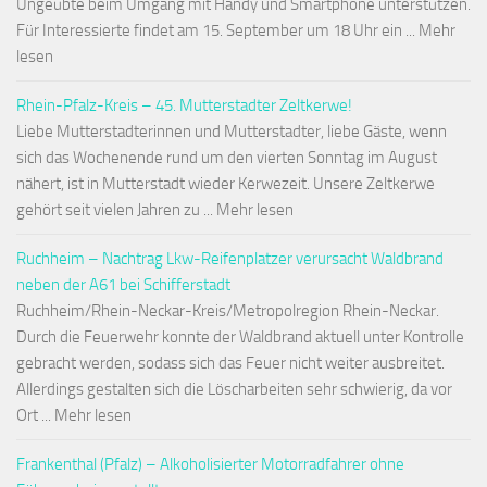
Ungeübte beim Umgang mit Handy und Smartphone unterstützen.
Für Interessierte findet am 15. September um 18 Uhr ein ... Mehr
lesen
Rhein-Pfalz-Kreis – 45. Mutterstadter Zeltkerwe!
Liebe Mutterstadterinnen und Mutterstadter, liebe Gäste, wenn
sich das Wochenende rund um den vierten Sonntag im August
nähert, ist in Mutterstadt wieder Kerwezeit. Unsere Zeltkerwe
gehört seit vielen Jahren zu ... Mehr lesen
Ruchheim – Nachtrag Lkw-Reifenplatzer verursacht Waldbrand
neben der A61 bei Schifferstadt
Ruchheim/Rhein-Neckar-Kreis/Metropolregion Rhein-Neckar.
Durch die Feuerwehr konnte der Waldbrand aktuell unter Kontrolle
gebracht werden, sodass sich das Feuer nicht weiter ausbreitet.
Allerdings gestalten sich die Löscharbeiten sehr schwierig, da vor
Ort ... Mehr lesen
Frankenthal (Pfalz) – Alkoholisierter Motorradfahrer ohne