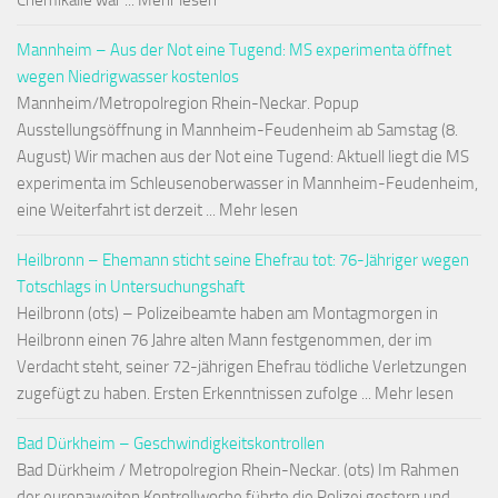
Chemikalie war ... Mehr lesen
Mannheim – Aus der Not eine Tugend: MS experimenta öffnet
wegen Niedrigwasser kostenlos
Mannheim/Metropolregion Rhein-Neckar. Popup
Ausstellungsöffnung in Mannheim-Feudenheim ab Samstag (8.
August) Wir machen aus der Not eine Tugend: Aktuell liegt die MS
experimenta im Schleusenoberwasser in Mannheim-Feudenheim,
eine Weiterfahrt ist derzeit ... Mehr lesen
Heilbronn – Ehemann sticht seine Ehefrau tot: 76-Jähriger wegen
Totschlags in Untersuchungshaft
Heilbronn (ots) – Polizeibeamte haben am Montagmorgen in
Heilbronn einen 76 Jahre alten Mann festgenommen, der im
Verdacht steht, seiner 72-jährigen Ehefrau tödliche Verletzungen
zugefügt zu haben. Ersten Erkenntnissen zufolge ... Mehr lesen
Bad Dürkheim – Geschwindigkeitskontrollen
Bad Dürkheim / Metropolregion Rhein-Neckar. (ots) Im Rahmen
der europaweiten Kontrollwoche führte die Polizei gestern und