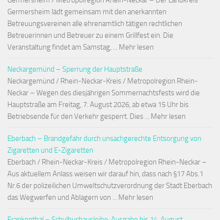
Germersheim / Metropolregion Rhein-Neckar – Der Landkreis
Germersheim lädt gemeinsam mit den anerkannten
Betreuungsvereinen alle ehrenamtlich tätigen rechtlichen
Betreuerinnen und Betreuer zu einem Grillfest ein. Die
Veranstaltung findet am Samstag, ... Mehr lesen
Neckargemünd – Sperrung der Hauptstraße
Neckargemünd / Rhein-Neckar-Kreis / Metropolregion Rhein-
Neckar – Wegen des diesjährigen Sommernachtsfests wird die
Hauptstraße am Freitag, 7. August 2026, ab etwa 15 Uhr bis
Betriebsende für den Verkehr gesperrt. Dies ... Mehr lesen
Eberbach – Brandgefahr durch unsachgerechte Entsorgung von
Zigaretten und E-Zigaretten
Eberbach / Rhein-Neckar-Kreis / Metropolregion Rhein-Neckar –
Aus aktuellem Anlass weisen wir darauf hin, dass nach §17 Abs.1
Nr.6 der polizeilichen Umweltschutzverordnung der Stadt Eberbach
das Wegwerfen und Ablagern von ... Mehr lesen
Frankenthal – Schulbuchausleihe: Ausgabe bis 14. August