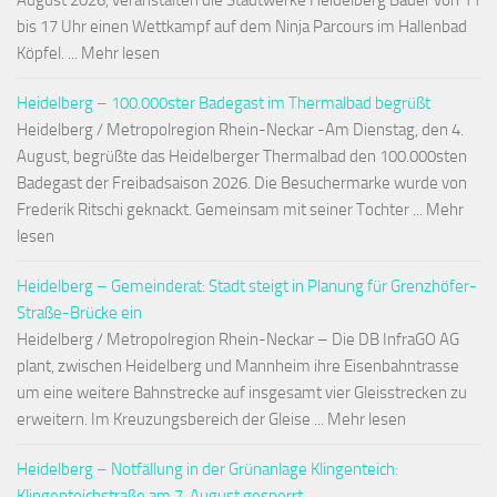
August 2026, veranstalten die Stadtwerke Heidelberg Bäder von 11
bis 17 Uhr einen Wettkampf auf dem Ninja Parcours im Hallenbad
Köpfel. ... Mehr lesen
Heidelberg – 100.000ster Badegast im Thermalbad begrüßt
Heidelberg / Metropolregion Rhein-Neckar -Am Dienstag, den 4.
August, begrüßte das Heidelberger Thermalbad den 100.000sten
Badegast der Freibadsaison 2026. Die Besuchermarke wurde von
Frederik Ritschi geknackt. Gemeinsam mit seiner Tochter ... Mehr
lesen
Heidelberg – Gemeinderat: Stadt steigt in Planung für Grenzhöfer-
Straße-Brücke ein
Heidelberg / Metropolregion Rhein-Neckar – Die DB InfraGO AG
plant, zwischen Heidelberg und Mannheim ihre Eisenbahntrasse
um eine weitere Bahnstrecke auf insgesamt vier Gleisstrecken zu
erweitern. Im Kreuzungsbereich der Gleise ... Mehr lesen
Heidelberg – Notfällung in der Grünanlage Klingenteich:
Klingenteichstraße am 7. August gesperrt