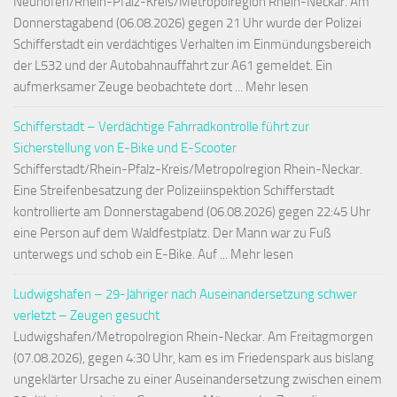
Neuhofen/Rhein-Pfalz-Kreis/Metropolregion Rhein-Neckar. Am
Donnerstagabend (06.08.2026) gegen 21 Uhr wurde der Polizei
Schifferstadt ein verdächtiges Verhalten im Einmündungsbereich
der L532 und der Autobahnauffahrt zur A61 gemeldet. Ein
aufmerksamer Zeuge beobachtete dort ... Mehr lesen
Schifferstadt – Verdächtige Fahrradkontrolle führt zur
Sicherstellung von E-Bike und E-Scooter
Schifferstadt/Rhein-Pfalz-Kreis/Metropolregion Rhein-Neckar.
Eine Streifenbesatzung der Polizeiinspektion Schifferstadt
kontrollierte am Donnerstagabend (06.08.2026) gegen 22:45 Uhr
eine Person auf dem Waldfestplatz. Der Mann war zu Fuß
unterwegs und schob ein E-Bike. Auf ... Mehr lesen
Ludwigshafen – 29-Jähriger nach Auseinandersetzung schwer
verletzt – Zeugen gesucht
Ludwigshafen/Metropolregion Rhein-Neckar. Am Freitagmorgen
(07.08.2026), gegen 4:30 Uhr, kam es im Friedenspark aus bislang
ungeklärter Ursache zu einer Auseinandersetzung zwischen einem