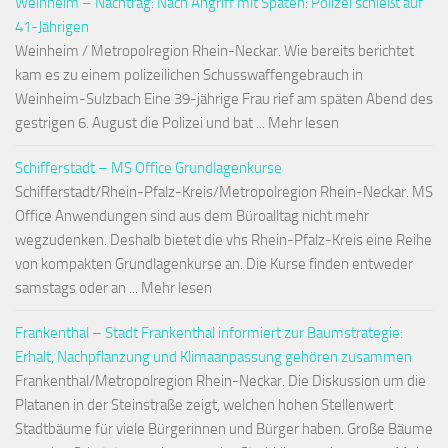
Weinheim – Nachtrag: Nach Angriff mit Spaten: Polizei schießt auf
41-Jährigen
Weinheim / Metropolregion Rhein-Neckar. Wie bereits berichtet
kam es zu einem polizeilichen Schusswaffengebrauch in
Weinheim-Sulzbach Eine 39-jährige Frau rief am späten Abend des
gestrigen 6. August die Polizei und bat ... Mehr lesen
Schifferstadt – MS Office Grundlagenkurse
Schifferstadt/Rhein-Pfalz-Kreis/Metropolregion Rhein-Neckar. MS
Office Anwendungen sind aus dem Büroalltag nicht mehr
wegzudenken. Deshalb bietet die vhs Rhein-Pfalz-Kreis eine Reihe
von kompakten Grundlagenkurse an. Die Kurse finden entweder
samstags oder an ... Mehr lesen
Frankenthal – Stadt Frankenthal informiert zur Baumstrategie:
Erhalt, Nachpflanzung und Klimaanpassung gehören zusammen
Frankenthal/Metropolregion Rhein-Neckar. Die Diskussion um die
Platanen in der Steinstraße zeigt, welchen hohen Stellenwert
Stadtbäume für viele Bürgerinnen und Bürger haben. Große Bäume