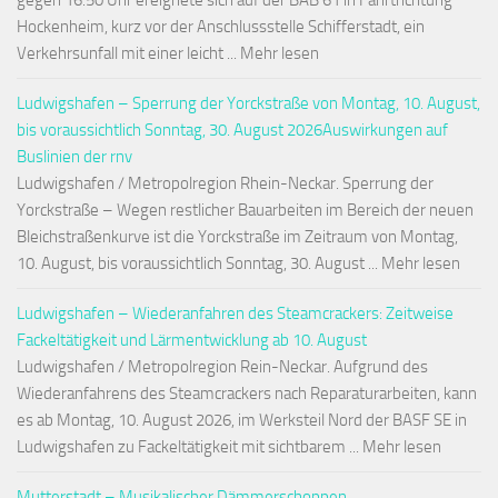
gegen 16:50 Uhr ereignete sich auf der BAB 61 in Fahrtrichtung
Hockenheim, kurz vor der Anschlussstelle Schifferstadt, ein
Verkehrsunfall mit einer leicht ... Mehr lesen
Ludwigshafen – Sperrung der Yorckstraße von Montag, 10. August,
bis voraussichtlich Sonntag, 30. August 2026Auswirkungen auf
Buslinien der rnv
Ludwigshafen / Metropolregion Rhein-Neckar. Sperrung der
Yorckstraße – Wegen restlicher Bauarbeiten im Bereich der neuen
Bleichstraßenkurve ist die Yorckstraße im Zeitraum von Montag,
10. August, bis voraussichtlich Sonntag, 30. August ... Mehr lesen
Ludwigshafen – Wiederanfahren des Steamcrackers: Zeitweise
Fackeltätigkeit und Lärmentwicklung ab 10. August
Ludwigshafen / Metropolregion Rein-Neckar. Aufgrund des
Wiederanfahrens des Steamcrackers nach Reparaturarbeiten, kann
es ab Montag, 10. August 2026, im Werksteil Nord der BASF SE in
Ludwigshafen zu Fackeltätigkeit mit sichtbarem ... Mehr lesen
Mutterstadt – Musikalischer Dämmerschoppen