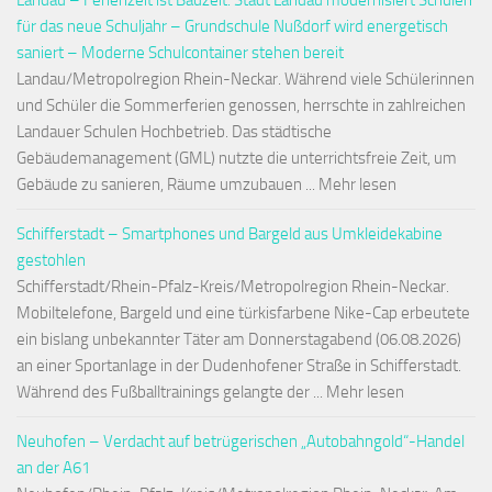
Landau – Ferienzeit ist Bauzeit: Stadt Landau modernisiert Schulen
für das neue Schuljahr – Grundschule Nußdorf wird energetisch
saniert – Moderne Schulcontainer stehen bereit
Landau/Metropolregion Rhein-Neckar. Während viele Schülerinnen
und Schüler die Sommerferien genossen, herrschte in zahlreichen
Landauer Schulen Hochbetrieb. Das städtische
Gebäudemanagement (GML) nutzte die unterrichtsfreie Zeit, um
Gebäude zu sanieren, Räume umzubauen ... Mehr lesen
Schifferstadt – Smartphones und Bargeld aus Umkleidekabine
gestohlen
Schifferstadt/Rhein-Pfalz-Kreis/Metropolregion Rhein-Neckar.
Mobiltelefone, Bargeld und eine türkisfarbene Nike-Cap erbeutete
ein bislang unbekannter Täter am Donnerstagabend (06.08.2026)
an einer Sportanlage in der Dudenhofener Straße in Schifferstadt.
Während des Fußballtrainings gelangte der ... Mehr lesen
Neuhofen – Verdacht auf betrügerischen „Autobahngold“-Handel
an der A61