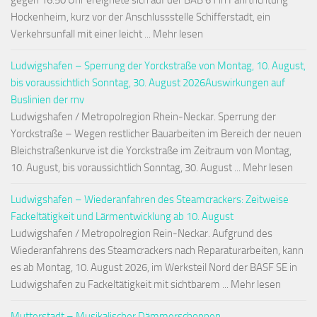
gegen 16:50 Uhr ereignete sich auf der BAB 61 in Fahrtrichtung
Hockenheim, kurz vor der Anschlussstelle Schifferstadt, ein
Verkehrsunfall mit einer leicht ... Mehr lesen
Ludwigshafen – Sperrung der Yorckstraße von Montag, 10. August,
bis voraussichtlich Sonntag, 30. August 2026Auswirkungen auf
Buslinien der rnv
Ludwigshafen / Metropolregion Rhein-Neckar. Sperrung der
Yorckstraße – Wegen restlicher Bauarbeiten im Bereich der neuen
Bleichstraßenkurve ist die Yorckstraße im Zeitraum von Montag,
10. August, bis voraussichtlich Sonntag, 30. August ... Mehr lesen
Ludwigshafen – Wiederanfahren des Steamcrackers: Zeitweise
Fackeltätigkeit und Lärmentwicklung ab 10. August
Ludwigshafen / Metropolregion Rein-Neckar. Aufgrund des
Wiederanfahrens des Steamcrackers nach Reparaturarbeiten, kann
es ab Montag, 10. August 2026, im Werksteil Nord der BASF SE in
Ludwigshafen zu Fackeltätigkeit mit sichtbarem ... Mehr lesen
Mutterstadt – Musikalischer Dämmerschoppen