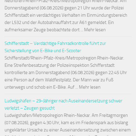
Neuhofen/Rhein-Pfalz-Kreis/Metropolregion Rhein-Neckar. Am
Donnerstagabend (06.08.2026) gegen 21 Uhr wurde der Polizei
Schifferstadt ein verdächtiges Verhalten im Einmündungsbereich
der L532 und der Autobahnauffahrt zur A61 gemeldet. Ein
aufmerksamer Zeuge beobachtete dort ... Mehr lesen
Schifferstadt – Verdächtige Fahrradkontrolle führt zur
Sicherstellung von E-Bike und E-Scooter
Schifferstadt/Rhein-Pfalz-Kreis/Metropolregion Rhein-Neckar.
Eine Streifenbesatzung der Polizeiinspektion Schifferstadt
kontrollierte am Donnerstagabend (06.08.2026) gegen 22:45 Uhr
eine Person auf dem Waldfestplatz. Der Mann war zu Fuß
unterwegs und schob ein E-Bike. Auf ... Mehr lesen
Ludwigshafen – 29-Jähriger nach Auseinandersetzung schwer
verletzt – Zeugen gesucht
Ludwigshafen/Metropolregion Rhein-Neckar. Am Freitagmorgen
(07.08.2026), gegen 4:30 Uhr, kam es im Friedenspark aus bislang
ungeklärter Ursache zu einer Auseinandersetzung zwischen einem