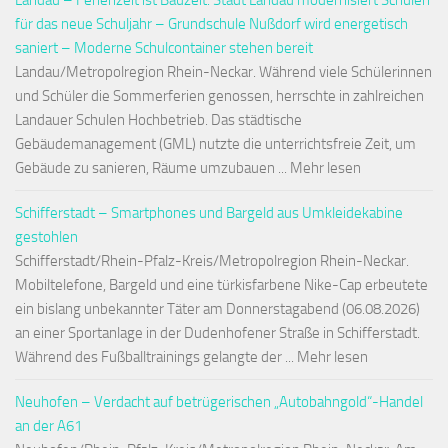
Landau – Ferienzeit ist Bauzeit: Stadt Landau modernisiert Schulen
für das neue Schuljahr – Grundschule Nußdorf wird energetisch
saniert – Moderne Schulcontainer stehen bereit
Landau/Metropolregion Rhein-Neckar. Während viele Schülerinnen
und Schüler die Sommerferien genossen, herrschte in zahlreichen
Landauer Schulen Hochbetrieb. Das städtische
Gebäudemanagement (GML) nutzte die unterrichtsfreie Zeit, um
Gebäude zu sanieren, Räume umzubauen ... Mehr lesen
Schifferstadt – Smartphones und Bargeld aus Umkleidekabine
gestohlen
Schifferstadt/Rhein-Pfalz-Kreis/Metropolregion Rhein-Neckar.
Mobiltelefone, Bargeld und eine türkisfarbene Nike-Cap erbeutete
ein bislang unbekannter Täter am Donnerstagabend (06.08.2026)
an einer Sportanlage in der Dudenhofener Straße in Schifferstadt.
Während des Fußballtrainings gelangte der ... Mehr lesen
Neuhofen – Verdacht auf betrügerischen „Autobahngold“-Handel
an der A61