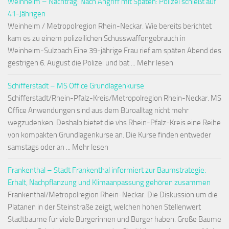
Weinheim – Nachtrag: Nach Angriff mit Spaten: Polizei schießt auf
41-Jährigen
Weinheim / Metropolregion Rhein-Neckar. Wie bereits berichtet
kam es zu einem polizeilichen Schusswaffengebrauch in
Weinheim-Sulzbach Eine 39-jährige Frau rief am späten Abend des
gestrigen 6. August die Polizei und bat ... Mehr lesen
Schifferstadt – MS Office Grundlagenkurse
Schifferstadt/Rhein-Pfalz-Kreis/Metropolregion Rhein-Neckar. MS
Office Anwendungen sind aus dem Büroalltag nicht mehr
wegzudenken. Deshalb bietet die vhs Rhein-Pfalz-Kreis eine Reihe
von kompakten Grundlagenkurse an. Die Kurse finden entweder
samstags oder an ... Mehr lesen
Frankenthal – Stadt Frankenthal informiert zur Baumstrategie:
Erhalt, Nachpflanzung und Klimaanpassung gehören zusammen
Frankenthal/Metropolregion Rhein-Neckar. Die Diskussion um die
Platanen in der Steinstraße zeigt, welchen hohen Stellenwert
Stadtbäume für viele Bürgerinnen und Bürger haben. Große Bäume