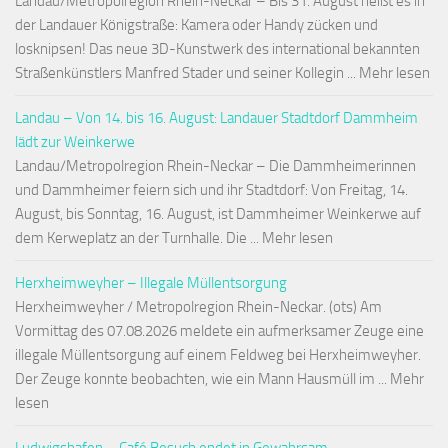
Landau/Metropolregion Rhein-Neckar – Bis 31. August heißt es in
der Landauer Königstraße: Kamera oder Handy zücken und
losknipsen! Das neue 3D-Kunstwerk des international bekannten
Straßenkünstlers Manfred Stader und seiner Kollegin ... Mehr lesen
Landau – Von 14. bis 16. August: Landauer Stadtdorf Dammheim
lädt zur Weinkerwe
Landau/Metropolregion Rhein-Neckar – Die Dammheimerinnen
und Dammheimer feiern sich und ihr Stadtdorf: Von Freitag, 14.
August, bis Sonntag, 16. August, ist Dammheimer Weinkerwe auf
dem Kerweplatz an der Turnhalle. Die ... Mehr lesen
Herxheimweyher – Illegale Müllentsorgung
Herxheimweyher / Metropolregion Rhein-Neckar. (ots) Am
Vormittag des 07.08.2026 meldete ein aufmerksamer Zeuge eine
illegale Müllentsorgung auf einem Feldweg bei Herxheimweyher.
Der Zeuge konnte beobachten, wie ein Mann Hausmüll im ... Mehr
lesen