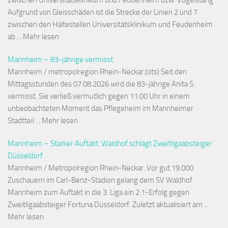
zwischen Universitätsklinikum und Feudenheim bzw. Vogelstang
Aufgrund von Gleisschäden ist die Strecke der Linien 2 und 7
zwischen den Haltestellen Universitätsklinikum und Feudenheim
ab ... Mehr lesen
Mannheim – 83-jährige vermisst
Mannheim / metropolregion Rhein-Neckar.(ots) Seit den
Mittagsstunden des 07.08.2026 wird die 83-jährige Anita S.
vermisst. Sie verließ vermutlich gegen 11:00 Uhr in einem
unbeobachteten Moment das Pflegeheim im Mannheimer
Stadtteil ... Mehr lesen
Mannheim – Starker Auftakt: Waldhof schlägt Zweitligaabsteiger
Düsseldorf
Mannheim / Metropolregion Rhein-Neckar. Vor gut 19.000
Zuschauern im Carl-Benz-Stadion gelang dem SV Waldhof
Mannheim zum Auftakt in die 3. Liga ein 2:1-Erfolg gegen
Zweitligaabsteiger Fortuna Düsseldorf. Zuletzt aktualisiert am ...
Mehr lesen