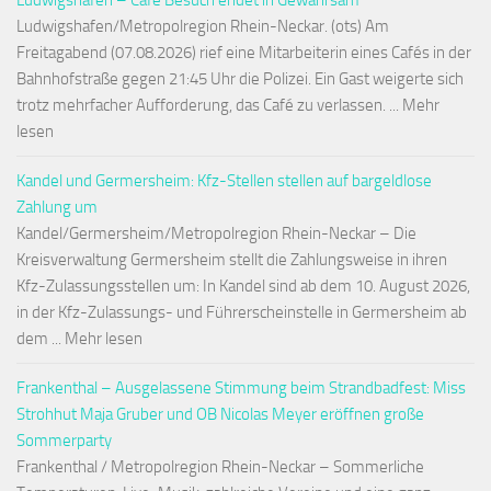
Ludwigshafen – Café Besuch endet in Gewahrsam
Ludwigshafen/Metropolregion Rhein-Neckar. (ots) Am
Freitagabend (07.08.2026) rief eine Mitarbeiterin eines Cafés in der
Bahnhofstraße gegen 21:45 Uhr die Polizei. Ein Gast weigerte sich
trotz mehrfacher Aufforderung, das Café zu verlassen. ... Mehr
lesen
Kandel und Germersheim: Kfz-Stellen stellen auf bargeldlose
Zahlung um
Kandel/Germersheim/Metropolregion Rhein-Neckar – Die
Kreisverwaltung Germersheim stellt die Zahlungsweise in ihren
Kfz-Zulassungsstellen um: In Kandel sind ab dem 10. August 2026,
in der Kfz-Zulassungs- und Führerscheinstelle in Germersheim ab
dem ... Mehr lesen
Frankenthal – Ausgelassene Stimmung beim Strandbadfest: Miss
Strohhut Maja Gruber und OB Nicolas Meyer eröffnen große
Sommerparty
Frankenthal / Metropolregion Rhein-Neckar – Sommerliche