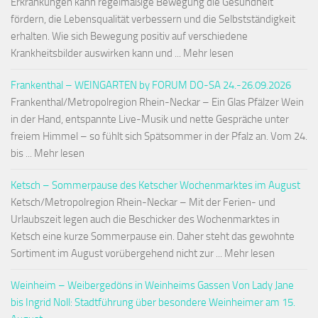
Erkrankungen kann regelmäßige Bewegung die Gesundheit
fördern, die Lebensqualität verbessern und die Selbstständigkeit
erhalten. Wie sich Bewegung positiv auf verschiedene
Krankheitsbilder auswirken kann und ... Mehr lesen
Frankenthal – WEINGARTEN by FORUM DO-SA 24.-26.09.2026
Frankenthal/Metropolregion Rhein-Neckar – Ein Glas Pfälzer Wein
in der Hand, entspannte Live-Musik und nette Gespräche unter
freiem Himmel – so fühlt sich Spätsommer in der Pfalz an. Vom 24.
bis ... Mehr lesen
Ketsch – Sommerpause des Ketscher Wochenmarktes im August
Ketsch/Metropolregion Rhein-Neckar – Mit der Ferien- und
Urlaubszeit legen auch die Beschicker des Wochenmarktes in
Ketsch eine kurze Sommerpause ein. Daher steht das gewohnte
Sortiment im August vorübergehend nicht zur ... Mehr lesen
Weinheim – Weibergedöns in Weinheims Gassen Von Lady Jane
bis Ingrid Noll: Stadtführung über besondere Weinheimer am 15.