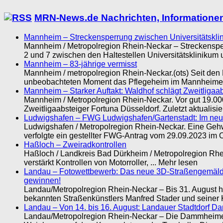
MRN-News.de Nachrichten, Informationen
Mannheim – Streckensperrung zwischen Universitätskl
Mannheim / Metropolregion Rhein-Neckar – Streckensper
2 und 7 zwischen den Haltestellen Universitätsklinikum
Mannheim – 83-jährige vermisst
Mannheim / metropolregion Rhein-Neckar.(ots) Seit den M
unbeobachteten Moment das Pflegeheim im Mannheimer St
Mannheim – Starker Auftakt: Waldhof schlägt Zweitligaa
Mannheim / Metropolregion Rhein-Neckar. Vor gut 19.00
Zweitligaabsteiger Fortuna Düsseldorf. Zuletzt aktualisie
Ludwigshafen – FWG Ludwigshafen/Gartenstadt: Im neuen
Ludwigshafen / Metropolregion Rhein-Neckar. Eine Geh
verfolgte ein gestellter FWG-Antrag vom 29.09.2023 im Or
Haßloch – Zweiradkontrollen
Haßloch / Landkreis Bad Dürkheim / Metropolregion Rhe
verstärkt Kontrollen von Motorroller, ... Mehr lesen
Landau – Fotowettbewerb: Das neue 3D-Straßengemälde i
gewinnen!
Landau/Metropolregion Rhein-Neckar – Bis 31. August h
bekannten Straßenkünstlers Manfred Stader und seiner K
Landau – Von 14. bis 16. August: Landauer Stadtdorf 
Landau/Metropolregion Rhein-Neckar – Die Dammheimerin