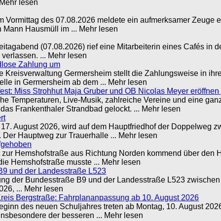
 Mehr lesen
m Vormittag des 07.08.2026 meldete ein aufmerksamer Zeuge ei
 Mann Hausmüll im ... Mehr lesen
tagabend (07.08.2026) rief eine Mitarbeiterin eines Cafés in d
 verlassen. ... Mehr lesen
ldlose Zahlung um
Kreisverwaltung Germersheim stellt die Zahlungsweise in ihre
elle in Germersheim ab dem ... Mehr lesen
st: Miss Strohhut Maja Gruber und OB Nicolas Meyer eröffne
he Temperaturen, Live-Musik, zahlreiche Vereine und eine ga
as Frankenthaler Strandbad gelockt. ... Mehr lesen
rt
7. August 2026, wird auf dem Hauptfriedhof der Doppelweg zwi
 Der Hauptweg zur Trauerhalle ... Mehr lesen
ufgehoben
 zur Hemshofstraße aus Richtung Norden kommend über den Hems
ie Hemshofstraße musste ... Mehr lesen
B9 und der Landesstraße L523
ng der Bundesstraße B9 und der Landesstraße L523 zwischen d
26, ... Mehr lesen
Kreis Bergstraße: Fahrplananpassung ab 10. August 2026
ginn des neuen Schuljahres treten ab Montag, 10. August 2026
nsbesondere der besseren ... Mehr lesen