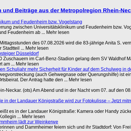
 und Beiträge aus der Metropolregion Rhein-Ne
inikum und Feudenheim bzw. Vogelstang
rung zwischen Universitätsklinikum und Feudenheim bzw. Vogel
 und Feudenheim ab ... Mehr lesen
ittagsstunden des 07.08.2026 wird die 83-jährige Anita S. verm
adtteil ... Mehr lesen
bsteiger Düsseldorf
0 Zuschauern im Carl-Benz-Stadion gelang dem SV Waldhof Mann
rt am ... Mehr lesen
 Schuljahr mehr Sicherheit für Kinder auf dem Schulweg in de
wegvorstreckung (auch Gehwegnase oder Querungshilfe) ist e
tsbeirat. Der Antrag hatte den ... Mehr lesen
in-Neckar. (ots) Am Abend und in der Nacht vom 07. auf den 08
n der Landauer Königstraße wird zur Fotokulisse – Jetzt mitm
eißt es in der Landauer Königstraße: Kamera oder Handy zück
ollegin ... Mehr lesen
Dammheim lädt zur Weinkerwe
nen und Dammheimer feiern sich und ihr Stadtdorf: Von Freita