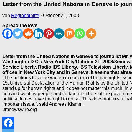
Letter from the United Nations in Geneve to jou
von
Regionalhilfe
·
Oktober 21, 2008
Spread the love
Letter from the United Nations in Geneve to journalist Mr
Washington D.C. / New York City/October 21, 2008/3mnews
Service Liberty, Radio IBS Liberty, IBS Television Liberty
offices in New York City and in Geneve. It seems that alr
„The petitions have be written in concern of human rights issue
15, Universal Declaration of the Human Rights by the United Nat
stand up for human rights and it does not matter this much, i
rich and wealthy people and certain members of the government
political forces have the right to do so. This does not mean th
important issue.“, said Andreas Klamm.
3mnewswire.org