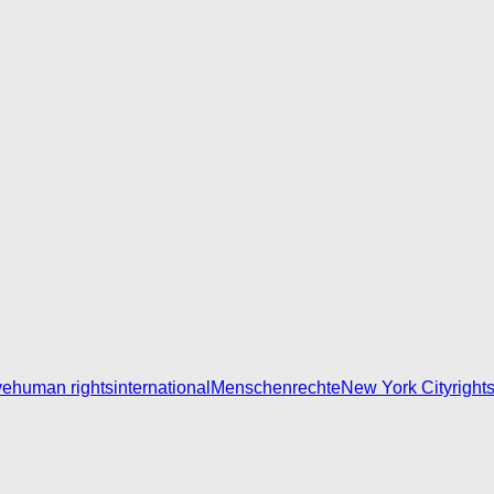
ve
human rights
international
Menschenrechte
New York City
right