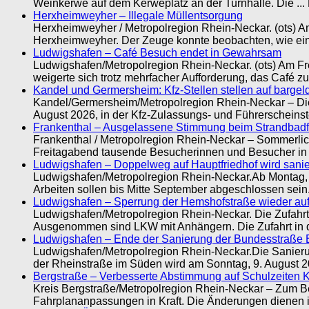
Weinkerwe auf dem Kerweplatz an der Turnhalle. Die ...
Herxheimweyher – Illegale Müllentsorgung
Herxheimweyher / Metropolregion Rhein-Neckar. (ots) A
Herxheimweyher. Der Zeuge konnte beobachten, wie ein
Ludwigshafen – Café Besuch endet in Gewahrsam
Ludwigshafen/Metropolregion Rhein-Neckar. (ots) Am Frei
weigerte sich trotz mehrfacher Aufforderung, das Café zu
Kandel und Germersheim: Kfz-Stellen stellen auf barge
Kandel/Germersheim/Metropolregion Rhein-Neckar – Die 
August 2026, in der Kfz-Zulassungs- und Führerscheinst
Frankenthal – Ausgelassene Stimmung beim Strandbadfe
Frankenthal / Metropolregion Rhein-Neckar – Sommerlic
Freitagabend tausende Besucherinnen und Besucher in d
Ludwigshafen – Doppelweg auf Hauptfriedhof wird sanie
Ludwigshafen/Metropolregion Rhein-Neckar.Ab Montag, 1
Arbeiten sollen bis Mitte September abgeschlossen sein.
Ludwigshafen – Sperrung der Hemshofstraße wieder a
Ludwigshafen/Metropolregion Rhein-Neckar. Die Zufahrt
Ausgenommen sind LKW mit Anhängern. Die Zufahrt in d
Ludwigshafen – Ende der Sanierung der Bundesstraße 
Ludwigshafen/Metropolregion Rhein-Neckar.Die Sanieru
der Rheinstraße im Süden wird am Sonntag, 9. August 20
Bergstraße – Verbesserte Abstimmung auf Schulzeiten 
Kreis Bergstraße/Metropolregion Rhein-Neckar – Zum Be
Fahrplananpassungen in Kraft. Die Änderungen dienen i