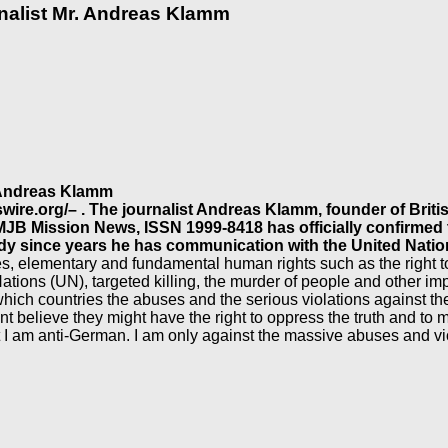
rnalist Mr. Andreas Klamm
. Andreas Klamm
wire.org/– . The journalist Andreas Klamm, founder of Bri
, MJB Mission News, ISSN 1999-8418 has officially confirmed 
eady since years he has communication with the United Natio
s, elementary and fundamental human rights such as the right to l
ions (UN), targeted killing, the murder of people and other impor
n which countries the abuses and the serious violations against 
 believe they might have the right to oppress the truth and to
at I am anti-German. I am only against the massive abuses and vio