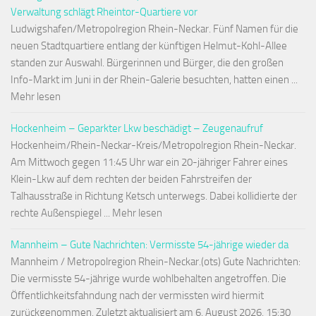
Verwaltung schlägt Rheintor-Quartiere vor
Ludwigshafen/Metropolregion Rhein-Neckar. Fünf Namen für die
neuen Stadtquartiere entlang der künftigen Helmut-Kohl-Allee
standen zur Auswahl. Bürgerinnen und Bürger, die den großen
Info-Markt im Juni in der Rhein-Galerie besuchten, hatten einen ...
Mehr lesen
Hockenheim – Geparkter Lkw beschädigt – Zeugenaufruf
Hockenheim/Rhein-Neckar-Kreis/Metropolregion Rhein-Neckar.
Am Mittwoch gegen 11:45 Uhr war ein 20-jähriger Fahrer eines
Klein-Lkw auf dem rechten der beiden Fahrstreifen der
Talhausstraße in Richtung Ketsch unterwegs. Dabei kollidierte der
rechte Außenspiegel ... Mehr lesen
Mannheim – Gute Nachrichten: Vermisste 54-jährige wieder da
Mannheim / Metropolregion Rhein-Neckar.(ots) Gute Nachrichten:
Die vermisste 54-jährige wurde wohlbehalten angetroffen. Die
Öffentlichkeitsfahndung nach der vermissten wird hiermit
zurückgenommen. Zuletzt aktualisiert am 6. August 2026, 15:30