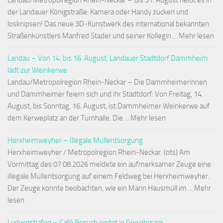
Landau/Metropolregion Rhein-Neckar – Bis 31. August heißt es in
der Landauer Königstraße: Kamera oder Handy zücken und
losknipsen! Das neue 3D-Kunstwerk des international bekannten
Straßenkünstlers Manfred Stader und seiner Kollegin ... Mehr lesen
Landau – Von 14. bis 16. August: Landauer Stadtdorf Dammheim
lädt zur Weinkerwe
Landau/Metropolregion Rhein-Neckar – Die Dammheimerinnen
und Dammheimer feiern sich und ihr Stadtdorf: Von Freitag, 14.
August, bis Sonntag, 16. August, ist Dammheimer Weinkerwe auf
dem Kerweplatz an der Turnhalle. Die ... Mehr lesen
Herxheimweyher – Illegale Müllentsorgung
Herxheimweyher / Metropolregion Rhein-Neckar. (ots) Am
Vormittag des 07.08.2026 meldete ein aufmerksamer Zeuge eine
illegale Müllentsorgung auf einem Feldweg bei Herxheimweyher.
Der Zeuge konnte beobachten, wie ein Mann Hausmüll im ... Mehr
lesen
Ludwigshafen – Café Besuch endet in Gewahrsam