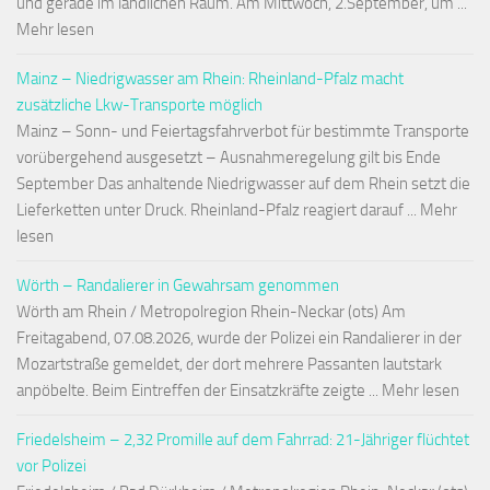
und gerade im ländlichen Raum. Am Mittwoch, 2.September, um ...
Mehr lesen
Mainz – Niedrigwasser am Rhein: Rheinland-Pfalz macht
zusätzliche Lkw-Transporte möglich
Mainz – Sonn- und Feiertagsfahrverbot für bestimmte Transporte
vorübergehend ausgesetzt – Ausnahmeregelung gilt bis Ende
September Das anhaltende Niedrigwasser auf dem Rhein setzt die
Lieferketten unter Druck. Rheinland-Pfalz reagiert darauf ... Mehr
lesen
Wörth – Randalierer in Gewahrsam genommen
Wörth am Rhein / Metropolregion Rhein-Neckar (ots) Am
Freitagabend, 07.08.2026, wurde der Polizei ein Randalierer in der
Mozartstraße gemeldet, der dort mehrere Passanten lautstark
anpöbelte. Beim Eintreffen der Einsatzkräfte zeigte ... Mehr lesen
Friedelsheim – 2,32 Promille auf dem Fahrrad: 21-Jähriger flüchtet
vor Polizei