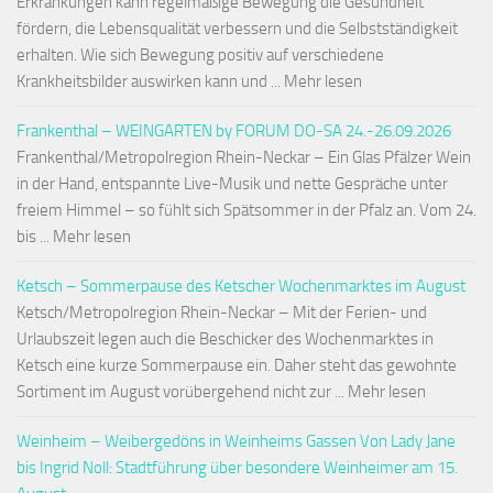
Erkrankungen kann regelmäßige Bewegung die Gesundheit
fördern, die Lebensqualität verbessern und die Selbstständigkeit
erhalten. Wie sich Bewegung positiv auf verschiedene
Krankheitsbilder auswirken kann und ... Mehr lesen
Frankenthal – WEINGARTEN by FORUM DO-SA 24.-26.09.2026
Frankenthal/Metropolregion Rhein-Neckar – Ein Glas Pfälzer Wein
in der Hand, entspannte Live-Musik und nette Gespräche unter
freiem Himmel – so fühlt sich Spätsommer in der Pfalz an. Vom 24.
bis ... Mehr lesen
Ketsch – Sommerpause des Ketscher Wochenmarktes im August
Ketsch/Metropolregion Rhein-Neckar – Mit der Ferien- und
Urlaubszeit legen auch die Beschicker des Wochenmarktes in
Ketsch eine kurze Sommerpause ein. Daher steht das gewohnte
Sortiment im August vorübergehend nicht zur ... Mehr lesen
Weinheim – Weibergedöns in Weinheims Gassen Von Lady Jane
bis Ingrid Noll: Stadtführung über besondere Weinheimer am 15.