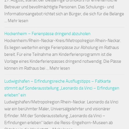
27. August, startet der diesjährige Grundkurs für ehrenamtliche
Betreuer und bevollmächtigte Personen. Das Schulungs- und
Informationsangebot richtet sich an Bürger, die sich für die Belange
... Mehr lesen
Hockenheim – Ferienpässe dringend abzuholen
Hockenheim/Rhein-Neckar-Kreis/Metropolregion Rhein-Neckar.
Es liegen weiterhin einige Ferienpässe zur Abholung im Rathaus
bereit. Für eine Teilnahme am Kinderferienprogramm ist die
Vorlage eines Kinderferienpasses dringend notwendig. Die Pässe
können im Rathaus bei ... Mehr lesen
Ludwigshafen – Erfindungsreiche Ausflugstipps – Faltkarte
stimmt auf Sonderausstellung „Leonardo da Vinci – Erfindungen
erleben“ ein
Ludwigshafen/Metropolregion Rhein-Neckar. Leonardo da Vinci
war ein berühmter Maler, Universalgelehrter und visionärer
Erfinder. Mit der Sonderausstellung „Leonardo da Vinci –
Erfindungen erleben“ laden die Reiss-Engelhorn-Museen ab