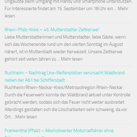
Ungeübte beim Umgang mit Handy und Smartphone unterstützen.
Für Interessierte findet am 15. September um 18 Uhr ein ... Mehr
lesen
Rhein-Pfalz-Kreis – 45. Mutterstadter Zeltkerwe!
Liebe Mutterstadterinnen und Mutterstadter, liebe Gäste, wenn
sich das Wochenende rund um den vierten Sonntag im August
nähert, ist in Mutterstadt wieder Kerwezeit. Unsere Zeltkerwe
gehört seit vielen Jahren zu ... Mehr lesen
Ruchheim – Nachtrag Lkw-Reifenplatzer verursacht Waldbrand
neben der A61 bei Schifferstadt
Ruchheim/Rhein-Neckar-Kreis/Metropolregion Rhein-Neckar.
Durch die Feuerwehr konnte der Waldbrand aktuell unter Kontrolle
gebracht werden, sodass sich das Feuer nicht weiter ausbreitet.
Allerdings gestalten sich die Löscharbeiten sehr schwierig, da vor
Ort ... Mehr lesen
Frankenthal (Pfalz) – Alkoholisierter Motorradfahrer ohne