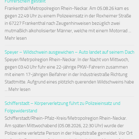
Führerschein gestellt
Frankenthal/Metropolregion Rhein-Neckar. Am 05.08.26 kam es
gegen 22:49 Uhr zu einem Polizeieinsatz in der Roxheimer Straße
in 67227 Frankenthal nach Zeugenhinweisen bezüglich zwei
mutmaßlich alkoholisierter Männer, welche mit einem Motorrad ...
Mehr lesen
Speyer – Wildschwein ausgewichen – Auto landet auf seinem Dach
Speyer/Metrpolregion Rhein-Neckar. In der Nacht von Mittwoch,
gegen 03:40 Uhr fuhr eine 22-jährige PKW-Fahrerin zusammen
mit einem 17-jährigen Beifahrer in der Industriestraße Richtung
Stadtmitte. Aufgrund eines plötzlich querenden Wildschweins habe
... Mehr lesen
Schifferstadt – Körperverletzung führt zu Polizeieinsatz und
Folgewiderstand
Schifferstadt/Rhein-Pfalz-Kreis/Metropolregion Rhein-Neckar.
Am späten Mittwochabend (05.08.2026, 22:30 Uhr) wurde der
Polizei eine verletzte Person in der Hauptstraße gemeldet. Vor Ort