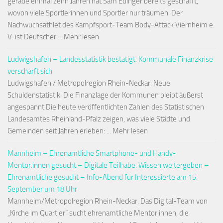
gerade einmal zehn Jahren hat Sam Edinger bereits geschafft,
wovon viele Sportlerinnen und Sportler nur träumen: Der
Nachwuchsathlet des Kampfsport-Team Body-Attack Viernheim e.
V. ist Deutscher ... Mehr lesen
Ludwigshafen – Landesstatistik bestätigt: Kommunale Finanzkrise
verschärft sich
Ludwigshafen / Metropolregion Rhein-Neckar. Neue
Schuldenstatistik: Die Finanzlage der Kommunen bleibt äußerst
angespannt Die heute veröffentlichten Zahlen des Statistischen
Landesamtes Rheinland-Pfalz zeigen, was viele Städte und
Gemeinden seit Jahren erleben: ... Mehr lesen
Mannheim – Ehrenamtliche Smartphone- und Handy-
Mentor:innen gesucht – Digitale Teilhabe: Wissen weitergeben –
Ehrenamtliche gesucht – Info-Abend für Interessierte am 15.
September um 18 Uhr
Mannheim/Metropolregion Rhein-Neckar. Das Digital-Team von
„Kirche im Quartier“ sucht ehrenamtliche Mentor:innen, die