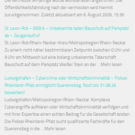
Die vermisste 54-jährige wurde wohlbehalten angetroffen. Die
Öffentlichkeitsfahndung nach der vermissten wird hiermit
zurückgenommen. Zuletzt aktualisiert am 6. August 2026, 15:30
St. Leon-Rot – BAB 6 – Unbekannte laden Bauschutt auf Parkplatz
ab – Zeugenaufruf
St. Leon-Rot/Rhein-Neckar-Kreis/Metropolregion Rhein-Neckar.
Zu einem nicht näher bestimmbaren Zeitpunkt zwischen 0 Uhr und
9 Uhr am Mittwoch lud eine bislang unbekannte Täterschaft
Bauschutt auf dem Parkplatz Weißer Stein an der ... Mehr lesen
Ludwigshafen – Cybercrime oder Wirtschaftskriminalität – Polizei
Rheinland-Pfalz ermöglicht Quereinstieg. Noch bis 31.08.26
bewerben!
Ludwigshafen/Metropolregion Rhein-Neckar. Komplexe
Cyberangriffe aufklären oder Wirtschaftskriminalität verfolgen und
mit Ihrer Expertise einen echten Beitrag für die Gesellschaft leisten:
Die Polizei Rheinland-Pfalz sucht qualifizierte Fachkräfte für den
Quereinstieg in die ... Mehr lesen