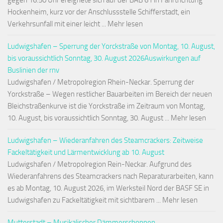
gegen 16:50 Uhr ereignete sich auf der BAB 61 in Fahrtrichtung
Hockenheim, kurz vor der Anschlussstelle Schifferstadt, ein
Verkehrsunfall mit einer leicht ... Mehr lesen
Ludwigshafen – Sperrung der Yorckstraße von Montag, 10. August,
bis voraussichtlich Sonntag, 30. August 2026Auswirkungen auf
Buslinien der rnv
Ludwigshafen / Metropolregion Rhein-Neckar. Sperrung der
Yorckstraße – Wegen restlicher Bauarbeiten im Bereich der neuen
Bleichstraßenkurve ist die Yorckstraße im Zeitraum von Montag,
10. August, bis voraussichtlich Sonntag, 30. August ... Mehr lesen
Ludwigshafen – Wiederanfahren des Steamcrackers: Zeitweise
Fackeltätigkeit und Lärmentwicklung ab 10. August
Ludwigshafen / Metropolregion Rein-Neckar. Aufgrund des
Wiederanfahrens des Steamcrackers nach Reparaturarbeiten, kann
es ab Montag, 10. August 2026, im Werksteil Nord der BASF SE in
Ludwigshafen zu Fackeltätigkeit mit sichtbarem ... Mehr lesen
Mutterstadt – Musikalischer Dämmerschoppen