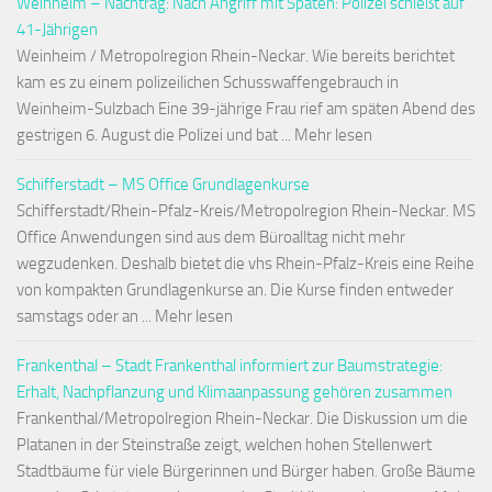
Weinheim – Nachtrag: Nach Angriff mit Spaten: Polizei schießt auf
41-Jährigen
Weinheim / Metropolregion Rhein-Neckar. Wie bereits berichtet
kam es zu einem polizeilichen Schusswaffengebrauch in
Weinheim-Sulzbach Eine 39-jährige Frau rief am späten Abend des
gestrigen 6. August die Polizei und bat ... Mehr lesen
Schifferstadt – MS Office Grundlagenkurse
Schifferstadt/Rhein-Pfalz-Kreis/Metropolregion Rhein-Neckar. MS
Office Anwendungen sind aus dem Büroalltag nicht mehr
wegzudenken. Deshalb bietet die vhs Rhein-Pfalz-Kreis eine Reihe
von kompakten Grundlagenkurse an. Die Kurse finden entweder
samstags oder an ... Mehr lesen
Frankenthal – Stadt Frankenthal informiert zur Baumstrategie:
Erhalt, Nachpflanzung und Klimaanpassung gehören zusammen
Frankenthal/Metropolregion Rhein-Neckar. Die Diskussion um die
Platanen in der Steinstraße zeigt, welchen hohen Stellenwert
Stadtbäume für viele Bürgerinnen und Bürger haben. Große Bäume