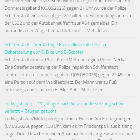
Neuhofen/Rhein-Pfalz-Kreis/Metropolregion Rhein-Neckar. Am
Donnerstagabend (06.08.2026) gegen 21 Uhr wurde der Polizei
Schifferstadt ein verdächtiges Verhalten im Einmündungsbereich
der L532 und der Autobahnauffahrt zur A61 gemeldet. Ein
aufmerksamer Zeuge beobachtete dort ... Mehr lesen
Schifferstadt – Verdächtige Fahrradkontrolle führt zur
Sicherstellung von E-Bike und E-Scooter
Schifferstadt/Rhein-Pfalz-Kreis/Metropolregion Rhein-Neckar.
Eine Streifenbesatzung der Polizeiinspektion Schifferstadt
kontrollierte am Donnerstagabend (06.08.2026) gegen 22:45 Uhr
eine Person auf dem Waldfestplatz. Der Mann war zu Fuß
unterwegs und schob ein E-Bike. Auf ... Mehr lesen
Ludwigshafen – 29-Jähriger nach Auseinandersetzung schwer
verletzt – Zeugen gesucht
Ludwigshafen/Metropolregion Rhein-Neckar. Am Freitagmorgen
(07.08.2026), gegen 4:30 Uhr, kam es im Friedenspark aus bislang
ungeklärter Ursache zu einer Auseinandersetzung zwischen einem