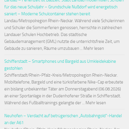
Landau – Ferienzeit ist Bauzeit: Stadt Landau modernisiert Schulen
für das neue Schuljahr – Grundschule Nußdorf wird energetisch
saniert – Moderne Schulcontainer stehen bereit
Landau/Metropolregion Rhein-Neckar. Während viele Schülerinnen
und Schüler die Sommerferien genossen, herrschte in zahlreichen
Landauer Schulen Hochbetrieb. Das städtische
Gebäudemanagement (GML) nutzte die unterrichtsfreie Zeit, um
Gebäude zu sanieren, Räume umzubauen ... Mehr lesen
Schifferstadt – Smartphones und Bargeld aus Umkleidekabine
gestohlen
Schifferstadt/Rhein-Pfalz-Kreis/Metropolregion Rhein-Neckar.
Mobiltelefone, Bargeld und eine türkisfarbene Nike-Cap erbeutete
ein bislang unbekannter Täter am Donnerstagabend (06.08.2026)
an einer Sportanlage in der Dudenhofener Straße in Schifferstadt.
Während des Fußballtrainings gelangte der ... Mehr lesen
Neuhofen – Verdacht auf betrügerischen „Autobahngold“-Handel
an der A61