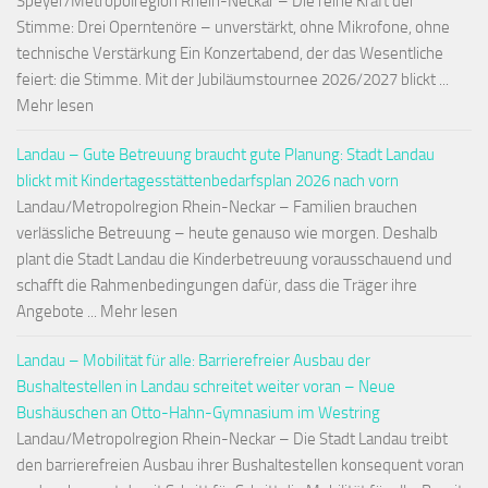
Speyer/Metropolregion Rhein-Neckar – Die reine Kraft der
Stimme: Drei Operntenöre – unverstärkt, ohne Mikrofone, ohne
technische Verstärkung Ein Konzertabend, der das Wesentliche
feiert: die Stimme. Mit der Jubiläumstournee 2026/2027 blickt ...
Mehr lesen
Landau – Gute Betreuung braucht gute Planung: Stadt Landau
blickt mit Kindertagesstättenbedarfsplan 2026 nach vorn
Landau/Metropolregion Rhein-Neckar – Familien brauchen
verlässliche Betreuung – heute genauso wie morgen. Deshalb
plant die Stadt Landau die Kinderbetreuung vorausschauend und
schafft die Rahmenbedingungen dafür, dass die Träger ihre
Angebote ... Mehr lesen
Landau – Mobilität für alle: Barrierefreier Ausbau der
Bushaltestellen in Landau schreitet weiter voran – Neue
Bushäuschen an Otto-Hahn-Gymnasium im Westring
Landau/Metropolregion Rhein-Neckar – Die Stadt Landau treibt
den barrierefreien Ausbau ihrer Bushaltestellen konsequent voran